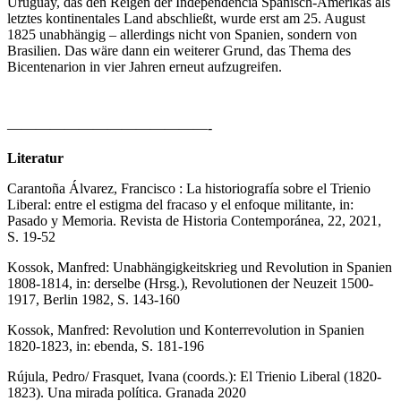
Uruguay, das den Reigen der Independencia Spanisch-Amerikas als
letztes kontinentales Land abschließt, wurde erst am 25. August
1825 unabhängig – allerdings nicht von Spanien, sondern von
Brasilien. Das wäre dann ein weiterer Grund, das Thema des
Bicentenarion in vier Jahren erneut aufzugreifen.
——————————————-
Literatur
Carantoña Álvarez, Francisco : La historiografía sobre el Trienio
Liberal: entre el estigma del fracaso y el enfoque militante, in:
Pasado y Memoria. Revista de Historia Contemporánea, 22, 2021,
S. 19-52
Kossok, Manfred: Unabhängigkeitskrieg und Revolution in Spanien
1808-1814, in: derselbe (Hrsg.), Revolutionen der Neuzeit 1500-
1917, Berlin 1982, S. 143-160
Kossok, Manfred: Revolution und Konterrevolution in Spanien
1820-1823, in: ebenda, S. 181-196
Rújula, Pedro/ Frasquet, Ivana (coords.): El Trienio Liberal (1820-
1823). Una mirada política. Granada 2020