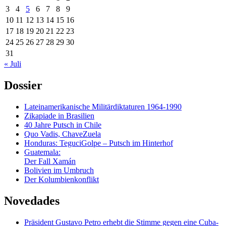
3
4
5
6
7
8
9
10
11
12
13
14
15
16
17
18
19
20
21
22
23
24
25
26
27
28
29
30
31
« Juli
Dossier
Lateinamerikanische Militärdiktaturen 1964-1990
Zikapiade in Brasilien
40 Jahre Putsch in Chile
Quo Vadis, ChaveZuela
Honduras: TeguciGolpe – Putsch im Hinterhof
Guatemala:
Der Fall Xamán
Bolivien im Umbruch
Der Kolumbienkonflikt
Novedades
Präsident Gustavo Petro erhebt die Stimme gegen eine Cuba-