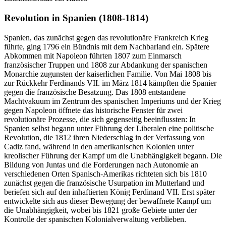
Revolution in Spanien (1808-1814)
Spanien, das zunächst gegen das revolutionäre Frankreich Krieg
führte, ging 1796 ein Bündnis mit dem Nachbarland ein. Spätere
Abkommen mit Napoleon führten 1807 zum Einmarsch
französischer Truppen und 1808 zur Abdankung der spanischen
Monarchie zugunsten der kaiserlichen Familie. Von Mai 1808 bis
zur Rückkehr Ferdinands VII. im März 1814 kämpften die Spanier
gegen die französische Besatzung. Das 1808 entstandene
Machtvakuum im Zentrum des spanischen Imperiums und der Krieg
gegen Napoleon öffnete das historische Fenster für zwei
revolutionäre Prozesse, die sich gegenseitig beeinflussten: In
Spanien selbst begann unter Führung der Liberalen eine politische
Revolution, die 1812 ihren Niederschlag in der Verfassung von
Cadiz fand, während in den amerikanischen Kolonien unter
kreolischer Führung der Kampf um die Unabhängigkeit begann. Die
Bildung von Juntas und die Forderungen nach Autonomie an
verschiedenen Orten Spanisch-Amerikas richteten sich bis 1810
zunächst gegen die französische Usurpation im Mutterland und
beriefen sich auf den inhaftierten König Ferdinand VII. Erst später
entwickelte sich aus dieser Bewegung der bewaffnete Kampf um
die Unabhängigkeit, wobei bis 1821 große Gebiete unter der
Kontrolle der spanischen Kolonialverwaltung verblieben.