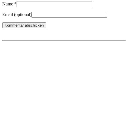
Name
*
Email
(optional)