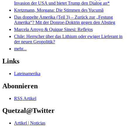
Invasion der USA und bietet Trump den Dialog an*
Kretzmann, Morgana: Die Stimmen des Yucumã
Das doppelte Amerika (Teil 3) – Zurück zur „Festung
Amerika“? Mit der Donroe-Doktrin gegen den Abstieg
Marcela Arroyo & Quique Sinesi: Reflejos
Chile: Herrscher über das Lithium oder ewiger Lieferant in
der neuen Geopolitik?
mehr...
Links
Lateinamerika
Abonnieren
RSS Artikel
Quetzal@Twitter
Artikel | Noticias