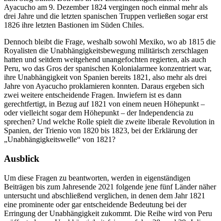
Ayacucho am 9. Dezember 1824 vergingen noch einmal mehr als
drei Jahre und die letzten spanischen Truppen verließen sogar erst
1826 ihre letzten Bastionen im Süden Chiles.
Dennoch bleibt die Frage, weshalb sowohl Mexiko, wo ab 1815 die
Royalisten die Unabhängigkeitsbewegung militärisch zerschlagen
hatten und seitdem weitgehend unangefochten regierten, als auch
Peru, wo das Gros der spanischen Kolonialarmee konzentriert war,
ihre Unabhängigkeit von Spanien bereits 1821, also mehr als drei
Jahre von Ayacucho proklamieren konnten. Daraus ergeben sich
zwei weitere entscheidende Fragen. Inwiefern ist es dann
gerechtfertigt, in Bezug auf 1821 von einem neuen Höhepunkt –
oder vielleicht sogar dem Höhepunkt – der Independencia zu
sprechen? Und welche Rolle spielt die zweite liberale Revolution in
Spanien, der Trienio von 1820 bis 1823, bei der Erklärung der
„Unabhängigkeitswelle“ von 1821?
Ausblick
Um diese Fragen zu beantworten, werden in eigenständigen
Beiträgen bis zum Jahresende 2021 folgende jene fünf Länder näher
untersucht und abschließend verglichen, in denen dem Jahr 1821
eine prominente oder gar entscheidende Bedeutung bei der
Erringung der Unabhängigkeit zukommt. Die Reihe wird von Peru