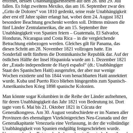
eröffnet, dessen Unabhängigkeitsfeiern auf den 28. und 29. Juli
fallen. Es folgt zweitens Mexiko, das am 16. September zwar des
„Grito de Dolores“ von 1810 gedenkt, seine reale Unabhängigkeit
aber erst elf Jahre später erlangt hat, wobei dem 24. August 1821
besondere Beachtung geschenkt werden soll. Drittens müssen die
fünf Länder Zentralamerikas, die am 15. September ihre
Unabhängigkeit von Spanien feiern – Guatemala, El Salvador,
Honduras, Nicaragua und Costa Rica – in die vergleichende
Betrachtung einbezogen werden. Gleiches gilt für Panama, das
diesen Schritt am 28. November 1821 vollzogen hatte. Ein
Sonderfall stellt fünftens die Dominikanische Republik dar. Auf der
östlichen Hälfte der Insel Hispaniola wurde am 1. Dezember 1821
der „Estado independiente de Hayti español“ (dt.: Unabhängiger
Staat des Spanischen Haiti) ausgerufen, der aber nur wenige
Wochen existierte und bis 1844 vom benachbarten Haiti annektiert
wurde. Kuba und Puerto Rico blieben hingegenbis zum Spanisch-
Amerikanischen Krieg 1898 spanische Kolonien.
Man könnte sogar Kolumbien in die Reihe der Länder aufnehmen,
für deren Unabhängigkeit das Jahr 1821 von Bedeutung ist. Dort
tagte vom 6. Mai bis 21. Oktober 1821 in Cúcuta der
Generalkongress. Am 30. August verabschiedete er im Namen aller
Provinzen des ehemaligen Vizekönigreiches Neu-Granada und der
Generalkapitanie Venezuela eine Verfassung, in der die vollständige
Unabhängigkeit von Spanien endgültig festgeschrieben wurde.