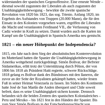
widerstanden der spanischen Gegenoffensive. Eine erneute Wende –
diesmal sowohl zugunsten der Liberalen als auch zugunsten der
Unabhängigkeitsbewegung – bewirkte die zweite spanische
Revolution von 1820 bis 1823, das sog. Trienio. Anfang 1820, im
Ergebnis des Aufstandes von Truppen (20.000 Mann), die für den
Einsatz in den Kolonien vorgesehen waren, ergriffen die Liberalen
die Macht und veranlassten Ferdinand VII., die Verfassung von
Cadiz wieder in Kraft zu setzen. Damit wurden auch die Karten im
Kampf um die Unabhängigkeit in Spanisch-Amerika neu gemischt.
1821 – ein neuer Höhepunkt der Independencia?
1815, ein Jahr nach dem Sieg der absolutistischen Konterrevolution
im Mutterland hatten die Spanier die Unabhängigkeitsbewegung in
Amerika weitgehend zurückgedrängt. Simón Bolivar, der Befreier
Südamerikas, erlitt trotz der Unterstützung durch Pétion, der von
1806 bis 1818 als Präsident Haiti regierte, schwere Rückschläge.
1818 gelang es Bolívar dank des Bündnisses mit den llaneros, die
zuvor an der Seite der Royalisten gekämpft hatten, wieder festen
Fuß in seiner Heimat Venezuela zu fassen. Im Süden des Kontinents
hatte José de San Martín die Anden überquert und Chile soweit
befreit, dass es seine Unabhängigkeit sichern konnte. Dennoch
befanden sich die beiden Zentren des spanischen Kolonialreiches –
Peru und Mexiko – bis 1821 fest in den Händen der Spanier. Bis
zum Sieg Simón Bolívars in der Entscheidungsschlacht von