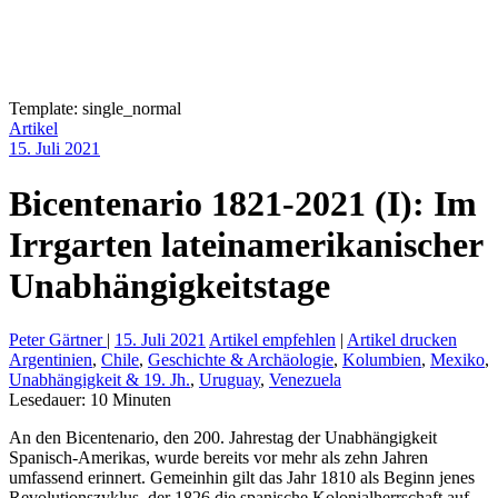
Template: single_normal
Artikel
15. Juli 2021
Bicentenario 1821-2021 (I): Im
Irrgarten lateinamerikanischer
Unabhängigkeitstage
Peter Gärtner
|
15. Juli 2021
Artikel empfehlen
|
Artikel drucken
Argentinien
,
Chile
,
Geschichte & Archäologie
,
Kolumbien
,
Mexiko
,
Unabhängigkeit & 19. Jh.
,
Uruguay
,
Venezuela
Lesedauer:
10
Minuten
An den Bicentenario, den 200. Jahrestag der Unabhängigkeit
Spanisch-Amerikas, wurde bereits vor mehr als zehn Jahren
umfassend erinnert. Gemeinhin gilt das Jahr 1810 als Beginn jenes
Revolutionszyklus, der 1826 die spanische Kolonialherrschaft auf