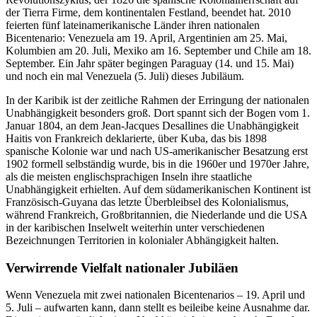
der Tierra Firme, dem kontinentalen Festland, beendet hat. 2010
feierten fünf lateinamerikanische Länder ihren nationalen
Bicentenario: Venezuela am 19. April, Argentinien am 25. Mai,
Kolumbien am 20. Juli, Mexiko am 16. September und Chile am 18.
September. Ein Jahr später begingen Paraguay (14. und 15. Mai)
und noch ein mal Venezuela (5. Juli) dieses Jubiläum.
In der Karibik ist der zeitliche Rahmen der Erringung der nationalen
Unabhängigkeit besonders groß. Dort spannt sich der Bogen vom 1.
Januar 1804, an dem Jean-Jacques Desallines die Unabhängigkeit
Haitis von Frankreich deklarierte, über Kuba, das bis 1898
spanische Kolonie war und nach US-amerikanischer Besatzung erst
1902 formell selbständig wurde, bis in die 1960er und 1970er Jahre,
als die meisten englischsprachigen Inseln ihre staatliche
Unabhängigkeit erhielten. Auf dem südamerikanischen Kontinent ist
Französisch-Guyana das letzte Überbleibsel des Kolonialismus,
während Frankreich, Großbritannien, die Niederlande und die USA
in der karibischen Inselwelt weiterhin unter verschiedenen
Bezeichnungen Territorien in kolonialer Abhängigkeit halten.
Verwirrende Vielfalt nationaler Jubiläen
Wenn Venezuela mit zwei nationalen Bicentenarios – 19. April und
5. Juli – aufwarten kann, dann stellt es beileibe keine Ausnahme dar.