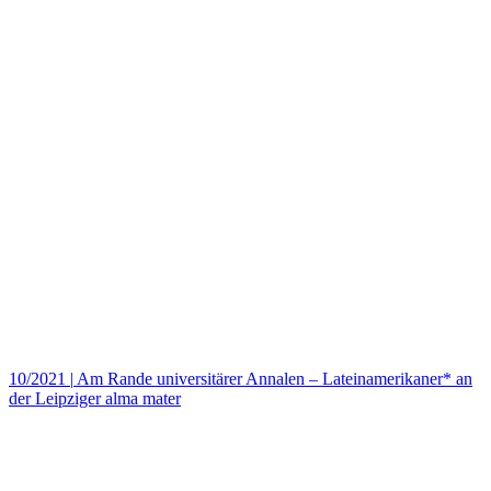
10/2021
|
Am Rande universitärer Annalen – Lateinamerikaner* an
der Leipziger alma mater