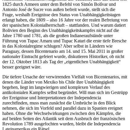
1825 durch Armeen unter dem Befehl von Simón Bolívar und
Antonio José de Sucre von außen befreit wurde, stellt sich die
Frage, weshalb Ereignisse den Status von Unabhängigkeitstagen
erlangt haben, die 1809 – also 16 Jahre vor der realen Befreiung von
der spanischen Kolonialherrschaft – stattfanden. Und warum datiert
Bolivien den Beginn des Unabhängigkeitskampfes nicht auf die
Jahre 1780 und 1781, als die großen Indianeraufstände unter
Führung von Tupac Amaru und Tupac Katari die erste tiefe Bresche
in das Kolonialregime schlugen? Aber selbst in Ländern wie
Paraguay, dessen Bicentenario am 14. und 15. Mai 2011 in großer
nationaler Eintracht gefeiert wurde, diskutieren Historiker, ob nicht
der 12. Oktober 1813 als Tag der „eigentlichen Unabhängigkeit“
besser geeignet wäre.
Die tiefere Ursache der verwirrenden Vielfalt von Bicentenarios, mit
denen die Länder von Mexiko bis Chile ihre Unabhängigkeit
begehen, liegt im langwierigen und komplexen Verlauf des
antikolonialen Kampfes selbst begründet. Will man sich im Gestrüpp
der Ereignisse und Interpretationen der Independencia
zurechtfinden, muss man zunächst die Umbrüche in den Blick
nehmen, die sich im Vorfeld und parallel dazu in Spanien ereignet
haben. Ohne die Wechselwirkungen zwischen den Kämpfen, die
auf beiden Seiten des Atlantik seit dem Ausbruch der französischen
Revolution 1789 ausgefochten wurden, bleibt die Independencia
Lateinamerikas ein Rätsel.