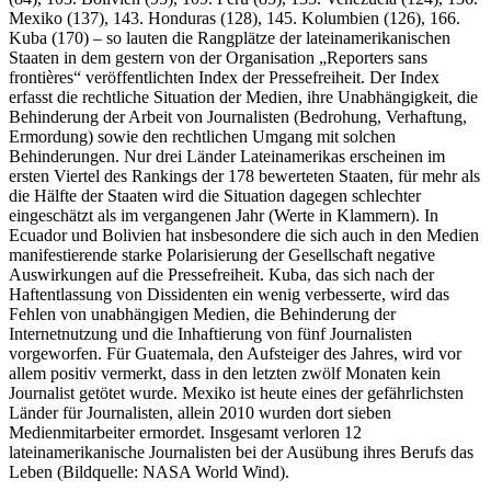
Mexiko (137), 143. Honduras (128), 145. Kolumbien (126), 166.
Kuba (170) – so lauten die Rangplätze der lateinamerikanischen
Staaten in dem gestern von der Organisation „Reporters sans
frontières“ veröffentlichten Index der Pressefreiheit. Der Index
erfasst die rechtliche Situation der Medien, ihre Unabhängigkeit, die
Behinderung der Arbeit von Journalisten (Bedrohung, Verhaftung,
Ermordung) sowie den rechtlichen Umgang mit solchen
Behinderungen. Nur drei Länder Lateinamerikas erscheinen im
ersten Viertel des Rankings der 178 bewerteten Staaten, für mehr als
die Hälfte der Staaten wird die Situation dagegen schlechter
eingeschätzt als im vergangenen Jahr (Werte in Klammern). In
Ecuador und Bolivien hat insbesondere die sich auch in den Medien
manifestierende starke Polarisierung der Gesellschaft negative
Auswirkungen auf die Pressefreiheit. Kuba, das sich nach der
Haftentlassung von Dissidenten ein wenig verbesserte, wird das
Fehlen von unabhängigen Medien, die Behinderung der
Internetnutzung und die Inhaftierung von fünf Journalisten
vorgeworfen. Für Guatemala, den Aufsteiger des Jahres, wird vor
allem positiv vermerkt, dass in den letzten zwölf Monaten kein
Journalist getötet wurde. Mexiko ist heute eines der gefährlichsten
Länder für Journalisten, allein 2010 wurden dort sieben
Medienmitarbeiter ermordet. Insgesamt verloren 12
lateinamerikanische Journalisten bei der Ausübung ihres Berufs das
Leben (Bildquelle: NASA World Wind).