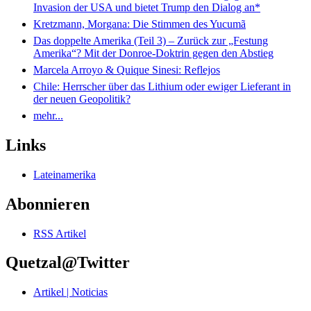
Invasion der USA und bietet Trump den Dialog an*
Kretzmann, Morgana: Die Stimmen des Yucumã
Das doppelte Amerika (Teil 3) – Zurück zur „Festung
Amerika“? Mit der Donroe-Doktrin gegen den Abstieg
Marcela Arroyo & Quique Sinesi: Reflejos
Chile: Herrscher über das Lithium oder ewiger Lieferant in
der neuen Geopolitik?
mehr...
Links
Lateinamerika
Abonnieren
RSS Artikel
Quetzal@Twitter
Artikel | Noticias