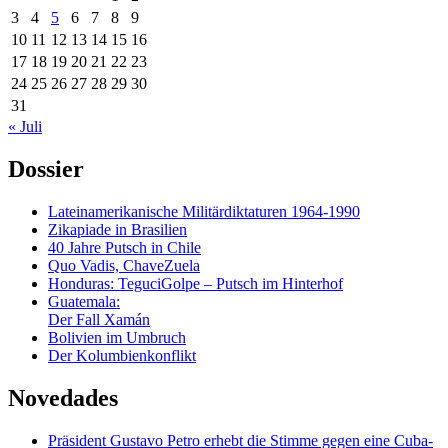
3
4
5
6
7
8
9
10
11
12
13
14
15
16
17
18
19
20
21
22
23
24
25
26
27
28
29
30
31
« Juli
Dossier
Lateinamerikanische Militärdiktaturen 1964-1990
Zikapiade in Brasilien
40 Jahre Putsch in Chile
Quo Vadis, ChaveZuela
Honduras: TeguciGolpe – Putsch im Hinterhof
Guatemala:
Der Fall Xamán
Bolivien im Umbruch
Der Kolumbienkonflikt
Novedades
Präsident Gustavo Petro erhebt die Stimme gegen eine Cuba-