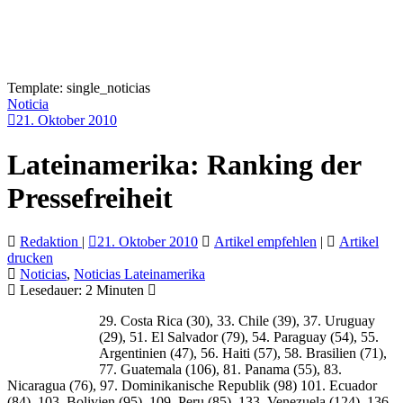
Template: single_noticias
Noticia
21. Oktober 2010
Lateinamerika: Ranking der
Pressefreiheit
Redaktion
|
21. Oktober 2010
Artikel empfehlen
|
Artikel
drucken
Noticias
,
Noticias Lateinamerika
Lesedauer:
2
Minuten
29. Costa Rica (30), 33. Chile (39), 37. Uruguay
(29), 51. El Salvador (79), 54. Paraguay (54), 55.
Argentinien (47), 56. Haiti (57), 58. Brasilien (71),
77. Guatemala (106), 81. Panama (55), 83.
Nicaragua (76), 97. Dominikanische Republik (98) 101. Ecuador
(84), 103. Bolivien (95), 109. Peru (85), 133. Venezuela (124), 136.