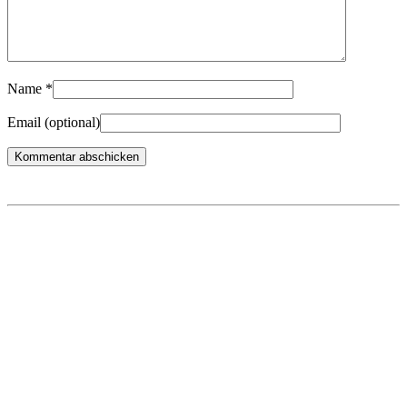
Name
*
Email
(optional)