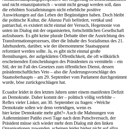
und nicht emanzipatorisch – womit nicht gesagt werden soll, dass
die erhöhten Sozialleistungen nicht erhebliche positive
Auswirkungen auf das Leben der Begünstigten haben. Doch bleibt
die politische Kultur, die
Alianza País
befördert, vertikal und
patriarchal, es existiert nicht einmal der Versuch, Hegemonie von
unten im Dialog mit der organisierten, fortschrittlichen Gesellschaft
aufzubauen. Es gibt keine plurale Debatte über die Ausrichtung des
Transformationsprozesses, über die Inhalte des Sozialismus des 21.
Jahrhunderts, darüber, wie der übernommene Staatsapparat
reformiert werden sollte. Ja, es gibt nicht einmal große
Bemühungen, der aufgeklärten Öffentlichkeit, die oft willkürlich
erscheinenden Entscheidungen des Präsidenten zu vermitteln – ein
Stil, der im Fall des Gesetzes zum öffentlichen Dienst, dessen
präsidentschaftliches Veto – also die Änderungsvorschläge des
Staatsoberhaupts – am 29. September vom Parlament durchgestimmt
wurde, böse zurückgeschlagen hat.
Ecuador leidet in den letzten Jahren unter einem manifesten Defizit
an Demokratie. Daher kommt der – politisch völlig verfehlte –
Reflex vieler Linker, am 30. September zu fragen: «Welche
Demokratie sollen wir denn verteidigen, wenn es
hier keine Demokratie mehr gibt?» Auch die Mahnungen von
Außenminister Patiño zwei Tage nach dem Putschversuch, der
Präsident müsse sich wieder mehr dem Dialog mit den linken
Organisationen zuwenden, scheinen leider bisher nicht auf allzu