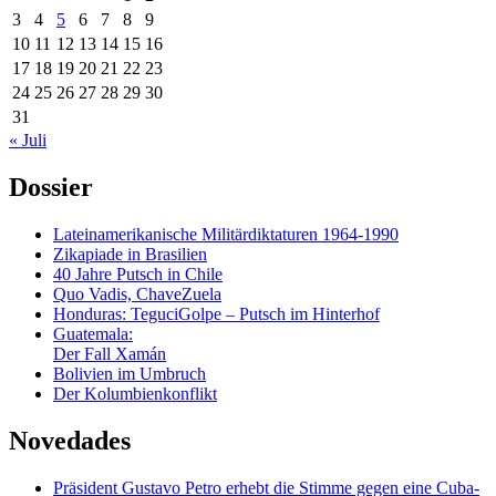
3
4
5
6
7
8
9
10
11
12
13
14
15
16
17
18
19
20
21
22
23
24
25
26
27
28
29
30
31
« Juli
Dossier
Lateinamerikanische Militärdiktaturen 1964-1990
Zikapiade in Brasilien
40 Jahre Putsch in Chile
Quo Vadis, ChaveZuela
Honduras: TeguciGolpe – Putsch im Hinterhof
Guatemala:
Der Fall Xamán
Bolivien im Umbruch
Der Kolumbienkonflikt
Novedades
Präsident Gustavo Petro erhebt die Stimme gegen eine Cuba-