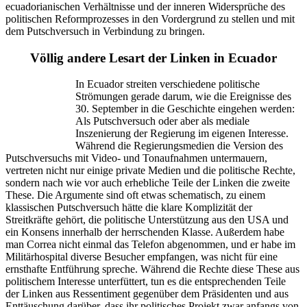
ecuadorianischen Verhältnisse und der inneren Widersprüche des
politischen Reformprozesses in den Vordergrund zu stellen und mit
dem Putschversuch in Verbindung zu bringen.
Völlig andere Lesart der Linken in Ecuador
In Ecuador streiten verschiedene politische
Strömungen gerade darum, wie die Ereignisse des
30. September in die Geschichte eingehen werden:
Als Putschversuch oder aber als mediale
Inszenierung der Regierung im eigenen Interesse.
Während die Regierungsmedien die Version des
Putschversuchs mit Video- und Tonaufnahmen untermauern,
vertreten nicht nur einige private Medien und die politische Rechte,
sondern nach wie vor auch erhebliche Teile der Linken die zweite
These. Die Argumente sind oft etwas schematisch, zu einem
klassischen Putschversuch hätte die klare Komplizität der
Streitkräfte gehört, die politische Unterstützung aus den USA und
ein Konsens innerhalb der herrschenden Klasse. Außerdem habe
man Correa nicht einmal das Telefon abgenommen, und er habe im
Militärhospital diverse Besucher empfangen, was nicht für eine
ernsthafte Entführung spreche. Während die Rechte diese These aus
politischem Interesse unterfüttert, tun es die entsprechenden Teile
der Linken aus Ressentiment gegenüber dem Präsidenten und aus
Enttäuschung darüber, dass ihr politisches Projekt zwar anfangs von