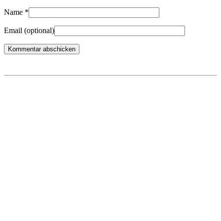
Name
*
Email
(optional)