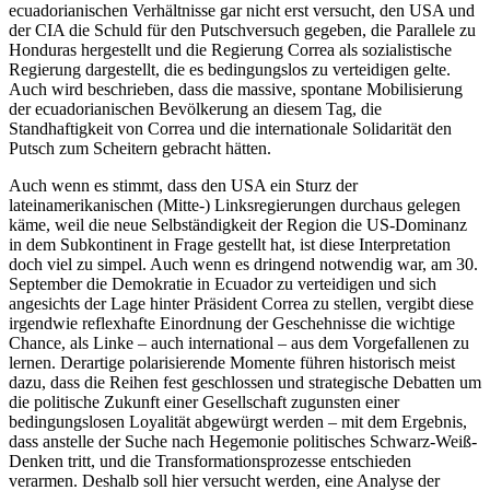
ecuadorianischen Verhältnisse gar nicht erst versucht, den USA und
der CIA die Schuld für den Putschversuch gegeben, die Parallele zu
Honduras hergestellt und die Regierung Correa als sozialistische
Regierung dargestellt, die es bedingungslos zu verteidigen gelte.
Auch wird beschrieben, dass die massive, spontane Mobilisierung
der ecuadorianischen Bevölkerung an diesem Tag, die
Standhaftigkeit von Correa und die internationale Solidarität den
Putsch zum Scheitern gebracht hätten.
Auch wenn es stimmt, dass den USA ein Sturz der
lateinamerikanischen (Mitte-) Linksregierungen durchaus gelegen
käme, weil die neue Selbständigkeit der Region die US-Dominanz
in dem Subkontinent in Frage gestellt hat, ist diese Interpretation
doch viel zu simpel. Auch wenn es dringend notwendig war, am 30.
September die Demokratie in Ecuador zu verteidigen und sich
angesichts der Lage hinter Präsident Correa zu stellen, vergibt diese
irgendwie reflexhafte Einordnung der Geschehnisse die wichtige
Chance, als Linke – auch international – aus dem Vorgefallenen zu
lernen. Derartige polarisierende Momente führen historisch meist
dazu, dass die Reihen fest geschlossen und strategische Debatten um
die politische Zukunft einer Gesellschaft zugunsten einer
bedingungslosen Loyalität abgewürgt werden – mit dem Ergebnis,
dass anstelle der Suche nach Hegemonie politisches Schwarz-Weiß-
Denken tritt, und die Transformationsprozesse entschieden
verarmen. Deshalb soll hier versucht werden, eine Analyse der