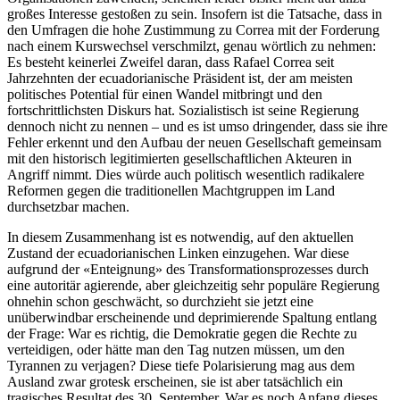
großes Interesse gestoßen zu sein. Insofern ist die Tatsache, dass in
den Umfragen die hohe Zustimmung zu Correa mit der Forderung
nach einem Kurswechsel verschmilzt, genau wörtlich zu nehmen:
Es besteht keinerlei Zweifel daran, dass Rafael Correa seit
Jahrzehnten der ecuadorianische Präsident ist, der am meisten
politisches Potential für einen Wandel mitbringt und den
fortschrittlichsten Diskurs hat. Sozialistisch ist seine Regierung
dennoch nicht zu nennen – und es ist umso dringender, dass sie ihre
Fehler erkennt und den Aufbau der neuen Gesellschaft gemeinsam
mit den historisch legitimierten gesellschaftlichen Akteuren in
Angriff nimmt. Dies würde auch politisch wesentlich radikalere
Reformen gegen die traditionellen Machtgruppen im Land
durchsetzbar machen.
In diesem Zusammenhang ist es notwendig, auf den aktuellen
Zustand der ecuadorianischen Linken einzugehen. War diese
aufgrund der «Enteignung» des Transformationsprozesses durch
eine autoritär agierende, aber gleichzeitig sehr populäre Regierung
ohnehin schon geschwächt, so durchzieht sie jetzt eine
unüberwindbar erscheinende und deprimierende Spaltung entlang
der Frage: War es richtig, die Demokratie gegen die Rechte zu
verteidigen, oder hätte man den Tag nutzen müssen, um den
Tyrannen zu verjagen? Diese tiefe Polarisierung mag aus dem
Ausland zwar grotesk erscheinen, sie ist aber tatsächlich ein
tragisches Resultat des 30. September. War es noch Anfang dieses