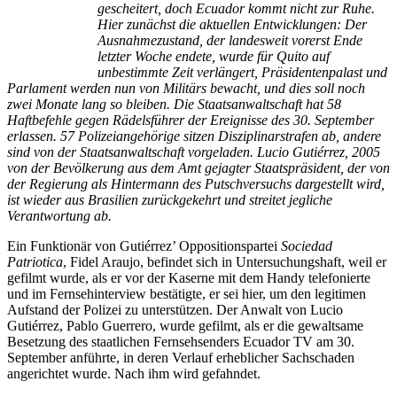
gescheitert, doch Ecuador kommt nicht zur Ruhe.
Hier zunächst die aktuellen Entwicklungen: Der
Ausnahmezustand, der landesweit vorerst Ende
letzter Woche endete, wurde für Quito auf
unbestimmte Zeit verlängert, Präsidentenpalast und
Parlament werden nun von Militärs bewacht, und dies soll noch
zwei Monate lang so bleiben. Die Staatsanwaltschaft hat 58
Haftbefehle gegen Rädelsführer der Ereignisse des 30. September
erlassen. 57 Polizeiangehörige sitzen Disziplinarstrafen ab, andere
sind von der Staatsanwaltschaft vorgeladen. Lucio Gutiérrez, 2005
von der Bevölkerung aus dem Amt gejagter Staatspräsident, der von
der Regierung als Hintermann des Putschversuchs dargestellt wird,
ist wieder aus Brasilien zurückgekehrt und streitet jegliche
Verantwortung ab.
Ein Funktionär von Gutiérrez’ Oppositionspartei
Sociedad
Patriotica
, Fidel Araujo, befindet sich in Untersuchungshaft, weil er
gefilmt wurde, als er vor der Kaserne mit dem Handy telefonierte
und im Fernsehinterview bestätigte, er sei hier, um den legitimen
Aufstand der Polizei zu unterstützen. Der Anwalt von Lucio
Gutiérrez, Pablo Guerrero, wurde gefilmt, als er die gewaltsame
Besetzung des staatlichen Fernsehsenders Ecuador TV am 30.
September anführte, in deren Verlauf erheblicher Sachschaden
angerichtet wurde. Nach ihm wird gefahndet.