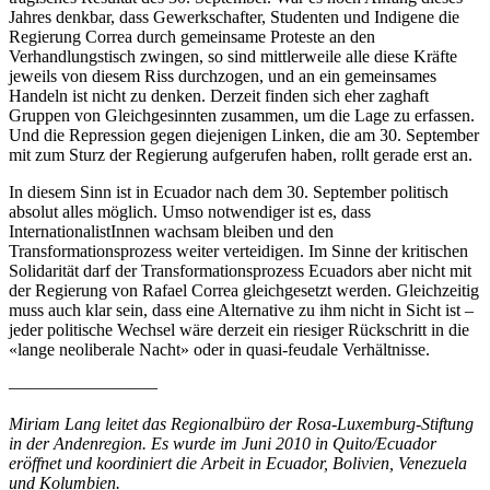
Jahres denkbar, dass Gewerkschafter, Studenten und Indigene die
Regierung Correa durch gemeinsame Proteste an den
Verhandlungstisch zwingen, so sind mittlerweile alle diese Kräfte
jeweils von diesem Riss durchzogen, und an ein gemeinsames
Handeln ist nicht zu denken. Derzeit finden sich eher zaghaft
Gruppen von Gleichgesinnten zusammen, um die Lage zu erfassen.
Und die Repression gegen diejenigen Linken, die am 30. September
mit zum Sturz der Regierung aufgerufen haben, rollt gerade erst an.
In diesem Sinn ist in Ecuador nach dem 30. September politisch
absolut alles möglich. Umso notwendiger ist es, dass
InternationalistInnen wachsam bleiben und den
Transformationsprozess weiter verteidigen. Im Sinne der kritischen
Solidarität darf der Transformationsprozess Ecuadors aber nicht mit
der Regierung von Rafael Correa gleichgesetzt werden. Gleichzeitig
muss auch klar sein, dass eine Alternative zu ihm nicht in Sicht ist –
jeder politische Wechsel wäre derzeit ein riesiger Rückschritt in die
«lange neoliberale Nacht» oder in quasi-feudale Verhältnisse.
————————–
Miriam Lang leitet das Regionalbüro der Rosa-Luxemburg-Stiftung
in der Andenregion. Es wurde im Juni 2010 in Quito/Ecuador
eröffnet und koordiniert die Arbeit in Ecuador, Bolivien, Venezuela
und Kolumbien.