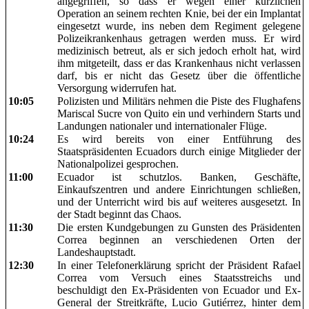
angegriffen, so dass er wegen einer kürzlichen
Operation an seinem rechten Knie, bei der ein Implantat
eingesetzt wurde, ins neben dem Regiment gelegene
Polizeikrankenhaus getragen werden muss. Er wird
medizinisch betreut, als er sich jedoch erholt hat, wird
ihm mitgeteilt, dass er das Krankenhaus nicht verlassen
darf, bis er nicht das Gesetz über die öffentliche
Versorgung widerrufen hat.
10:05
Polizisten und Militärs nehmen die Piste des Flughafens
Mariscal Sucre von Quito ein und verhindern Starts und
Landungen nationaler und internationaler Flüge.
10:24
Es wird bereits von einer Entführung des
Staatspräsidenten Ecuadors durch einige Mitglieder der
Nationalpolizei gesprochen.
11:00
Ecuador ist schutzlos. Banken, Geschäfte,
Einkaufszentren und andere Einrichtungen schließen,
und der Unterricht wird bis auf weiteres ausgesetzt. In
der Stadt beginnt das Chaos.
11:30
Die ersten Kundgebungen zu Gunsten des Präsidenten
Correa beginnen an verschiedenen Orten der
Landeshauptstadt.
12:30
In einer Telefonerklärung spricht der Präsident Rafael
Correa vom Versuch eines Staatsstreichs und
beschuldigt den Ex-Präsidenten von Ecuador und Ex-
General der Streitkräfte, Lucio Gutiérrez, hinter dem