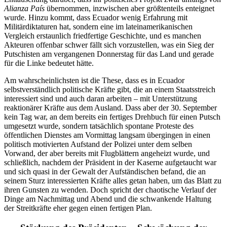
Alianza País
übernommen, inzwischen aber größtenteils enteignet
wurde. Hinzu kommt, dass Ecuador wenig Erfahrung mit
Militärdiktaturen hat, sondern eine im lateinamerikanischen
Vergleich erstaunlich friedfertige Geschichte, und es manchen
Akteuren offenbar schwer fällt sich vorzustellen, was ein Sieg der
Putschisten am vergangenen Donnerstag für das Land und gerade
für die Linke bedeutet hätte.
Am wahrscheinlichsten ist die These, dass es in Ecuador
selbstverständlich politische Kräfte gibt, die an einem Staatsstreich
interessiert sind und auch daran arbeiten – mit Unterstützung
reaktionärer Kräfte aus dem Ausland. Dass aber der 30. September
kein Tag war, an dem bereits ein fertiges Drehbuch für einen Putsch
umgesetzt wurde, sondern tatsächlich spontane Proteste des
öffentlichen Dienstes am Vormittag langsam übergingen in einen
politisch motivierten Aufstand der Polizei unter dem selben
Vorwand, der aber bereits mit Flugblättern angeheizt wurde, und
schließlich, nachdem der Präsident in der Kaserne aufgetaucht war
und sich quasi in der Gewalt der Aufständischen befand, die an
seinem Sturz interessierten Kräfte alles getan haben, um das Blatt zu
ihren Gunsten zu wenden. Doch spricht der chaotische Verlauf der
Dinge am Nachmittag und Abend und die schwankende Haltung
der Streitkräfte eher gegen einen fertigen Plan.