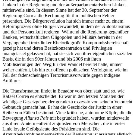
Linken in der Regierung und der außerparlamentarischen Linken
mittlerweile sind. In diesem Sinne hat der 30. September der
Regierung Correa die Rechnung für ihre politischen Fehler
präsentiert. Die Bürgerrevolution hat sich immer mehr zu einem
Reformprozess ohne Bürger verwandelt, in dem der Autoritarismus
und der Personenkult regieren. Während die Regierung gegenüber
Banken, wirtschaftlichen Oligopolen und Militärs bereits in der
Vergangenheit trotz linker Rhetorik große Kompromissbereitschaft
gezeigt hat und deren Besitzkonzentration und Privilegien
unangetastet gelassen hat, hat sie sich von ihrer eigentlichen sozialen
Basis, die in den 90er Jahren und bis 2006 mit ihren
Mobilisierungen den Weg für den Wandel bereitet hatte, immer
weiter entfernt, bis hin zur offenen politischen Verfolgung, wie im
Fall der fadenscheinigen Terrorismusvorwürfe gegen indigene
Anführer.
Die Transformation findet in Ecuador von oben statt und so, wie
Rafael Correa es entscheidet. Er war in den letzten Monaten der
wichtigste Gesetzgeber, der geradezu exzessiv von seinem Vetorecht
Gebrauch gemacht hat. Er hat die Geschicke der Justiz in einer
Reihe von Fällen bestimmt. Viele kritische, autonome Köpfe, die die
Bewegung
Alianza País
mit begründet haben, wurden mittlerweile
aus ihren Ämtern entfernt zugunsten von Menschen, die in erster
Linie loyale Gefolgsleute des Präsidenten sind. Die
Armutsbekämpfungsperspektive der Regierung ist assistenzialistisch