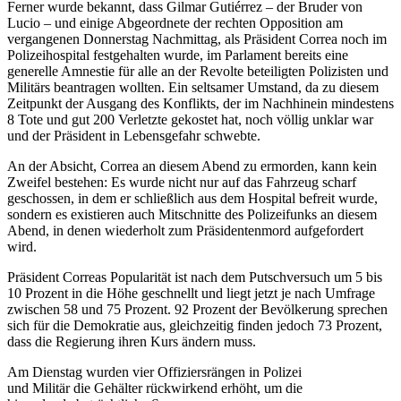
Ferner wurde bekannt, dass Gilmar Gutiérrez – der Bruder von
Lucio – und einige Abgeordnete der rechten Opposition am
vergangenen Donnerstag Nachmittag, als Präsident Correa noch im
Polizeihospital festgehalten wurde, im Parlament bereits eine
generelle Amnestie für alle an der Revolte beteiligten Polizisten und
Militärs beantragen wollten. Ein seltsamer Umstand, da zu diesem
Zeitpunkt der Ausgang des Konflikts, der im Nachhinein mindestens
8 Tote und gut 200 Verletzte gekostet hat, noch völlig unklar war
und der Präsident in Lebensgefahr schwebte.
An der Absicht, Correa an diesem Abend zu ermorden, kann kein
Zweifel bestehen: Es wurde nicht nur auf das Fahrzeug scharf
geschossen, in dem er schließlich aus dem Hospital befreit wurde,
sondern es existieren auch Mitschnitte des Polizeifunks an diesem
Abend, in denen wiederholt zum Präsidentenmord aufgefordert
wird.
Präsident Correas Popularität ist nach dem Putschversuch um 5 bis
10 Prozent in die Höhe geschnellt und liegt jetzt je nach Umfrage
zwischen 58 und 75 Prozent. 92 Prozent der Bevölkerung sprechen
sich für die Demokratie aus, gleichzeitig finden jedoch 73 Prozent,
dass die Regierung ihren Kurs ändern muss.
Am Dienstag wurden vier Offiziersrängen in Polizei
und Militär die Gehälter rückwirkend erhöht, um die