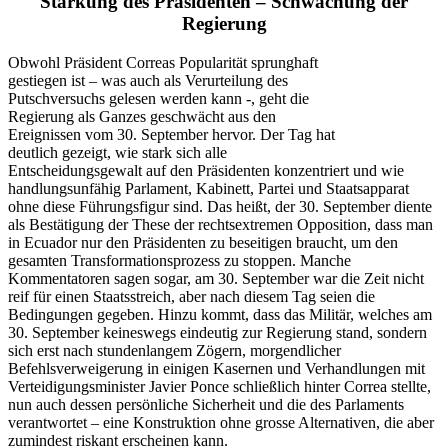
Stärkung des Präsidenten – Schwächung der
Regierung
Obwohl Präsident Correas Popularität sprunghaft
gestiegen ist – was auch als Verurteilung des
Putschversuchs gelesen werden kann -, geht die
Regierung als Ganzes geschwächt aus den
Ereignissen vom 30. September hervor. Der Tag hat
deutlich gezeigt, wie stark sich alle
Entscheidungsgewalt auf den Präsidenten konzentriert und wie
handlungsunfähig Parlament, Kabinett, Partei und Staatsapparat
ohne diese Führungsfigur sind. Das heißt, der 30. September diente
als Bestätigung der These der rechtsextremen Opposition, dass man
in Ecuador nur den Präsidenten zu beseitigen braucht, um den
gesamten Transformationsprozess zu stoppen. Manche
Kommentatoren sagen sogar, am 30. September war die Zeit nicht
reif für einen Staatsstreich, aber nach diesem Tag seien die
Bedingungen gegeben. Hinzu kommt, dass das Militär, welches am
30. September keineswegs eindeutig zur Regierung stand, sondern
sich erst nach stundenlangem Zögern, morgendlicher
Befehlsverweigerung in einigen Kasernen und Verhandlungen mit
Verteidigungsminister Javier Ponce schließlich hinter Correa stellte,
nun auch dessen persönliche Sicherheit und die des Parlaments
verantwortet – eine Konstruktion ohne grosse Alternativen, die aber
zumindest riskant erscheinen kann.