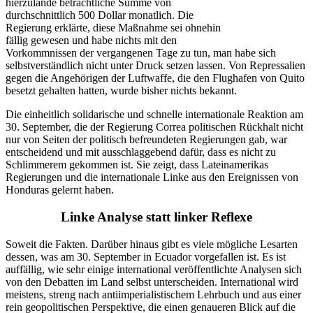
hierzulande beträchtliche Summe von
durchschnittlich 500 Dollar monatlich. Die
Regierung erklärte, diese Maßnahme sei ohnehin
fällig gewesen und habe nichts mit den
Vorkommnissen der vergangenen Tage zu tun, man habe sich
selbstverständlich nicht unter Druck setzen lassen. Von Repressalien
gegen die Angehörigen der Luftwaffe, die den Flughafen von Quito
besetzt gehalten hatten, wurde bisher nichts bekannt.
Die einheitlich solidarische und schnelle internationale Reaktion am
30. September, die der Regierung Correa politischen Rückhalt nicht
nur von Seiten der politisch befreundeten Regierungen gab, war
entscheidend und mit ausschlaggebend dafür, dass es nicht zu
Schlimmerem gekommen ist. Sie zeigt, dass Lateinamerikas
Regierungen und die internationale Linke aus den Ereignissen von
Honduras gelernt haben.
Linke Analyse statt linker Reflexe
Soweit die Fakten. Darüber hinaus gibt es viele mögliche Lesarten
dessen, was am 30. September in Ecuador vorgefallen ist. Es ist
auffällig, wie sehr einige international veröffentlichte Analysen sich
von den Debatten im Land selbst unterscheiden. International wird
meistens, streng nach antiimperialistischem Lehrbuch und aus einer
rein geopolitischen Perspektive, die einen genaueren Blick auf die