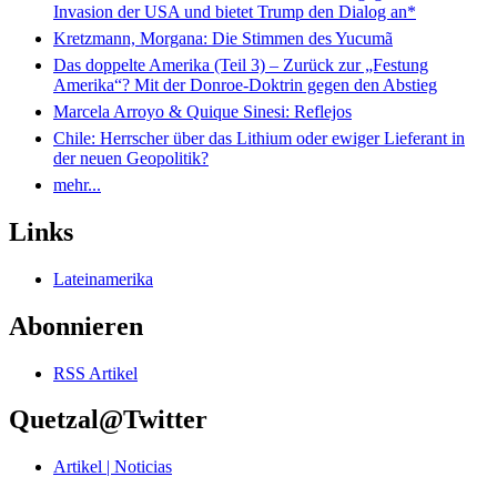
Invasion der USA und bietet Trump den Dialog an*
Kretzmann, Morgana: Die Stimmen des Yucumã
Das doppelte Amerika (Teil 3) – Zurück zur „Festung
Amerika“? Mit der Donroe-Doktrin gegen den Abstieg
Marcela Arroyo & Quique Sinesi: Reflejos
Chile: Herrscher über das Lithium oder ewiger Lieferant in
der neuen Geopolitik?
mehr...
Links
Lateinamerika
Abonnieren
RSS Artikel
Quetzal@Twitter
Artikel | Noticias