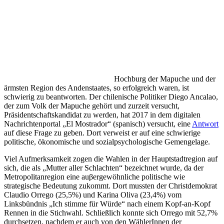
Hochburg der Mapuche und der
ärmsten Region des Andenstaates, so erfolgreich waren, ist
schwierig zu beantworten. Der chilenische Politiker Diego Ancalao,
der zum Volk der Mapuche gehört und zurzeit versucht,
Präsidentschaftskandidat zu werden, hat 2017 in dem digitalen
Nachrichtenportal „El Mostrador“ (spanisch)
versucht, eine
Antwort
auf diese Frage zu geben. Dort verweist er auf eine schwierige
politische, ökonomische und sozialpsychologische Gemengelage.
Viel Aufmerksamkeit zogen die Wahlen in der Hauptstadtregion auf
sich, die als „Mutter aller Schlachten“ bezeichnet wurde, da der
Metropolitanregion eine au
β
ergewöhnliche politische wie
strategische Bedeutung zukommt. Dort mussten der Christdemokrat
Claudio Orrego (25,5%) und Karina Oliva (23,4%) vom
Linksbündnis „Ich stimme für Würde“ nach einem Kopf-an-Kopf
Rennen in die Stichwahl. Schließlich konnte sich Orrego mit 52,7%
durchsetzen, nachdem er auch von den WählerInnen der