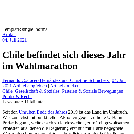
Template: single_normal
Artikel
04. Juli 2021
Chile befindet sich dieses Jahr
im Wahlmarathon
Fernando Codoceo Hernández und Christine Schnichels
|
04. Juli
2021
Artikel empfehlen
|
Artikel drucken
Chile
,
Gesellschaft & Soziales
,
Parteien & Soziale Bewegungen
,
Politik & Recht
Lesedauer:
11
Minuten
Seit den
Unruhen Ende des Jahres
2019 ist das Land im Umbruch.
Was zunächst mit punktuellen Aktionen gegen zu hohe U-Bahn-
Preise begann, weitete sich zu landesweiten, zum Teil gewaltsamen
Protesten aus, denen die Regierung erst nur mit Härte begegnete.
Wie auch schon in den letzten Jahres lie
β
sie auch die friedlichen