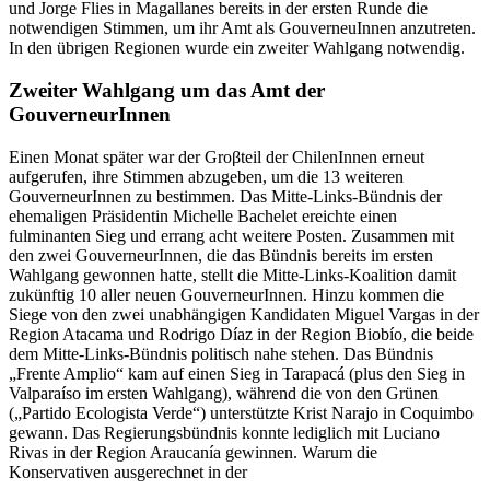
und Jorge Flies in Magallanes bereits in der ersten Runde die
notwendigen Stimmen, um ihr Amt als GouverneuInnen anzutreten.
In den übrigen Regionen wurde ein zweiter Wahlgang notwendig.
Zweiter Wahlgang um das Amt der
GouverneurInnen
Einen Monat später war der Gro
β
teil der ChilenInnen erneut
aufgerufen, ihre Stimmen abzugeben, um die 13 weiteren
GouverneurInnen zu bestimmen. Das Mitte-Links-Bündnis der
ehemaligen Präsidentin Michelle Bachelet ereichte einen
fulminanten Sieg und errang acht weitere Posten. Zusammen mit
den zwei GouverneurInnen, die das Bündnis bereits im ersten
Wahlgang gewonnen hatte, stellt die Mitte-Links-Koalition damit
zukünftig 10 aller neuen GouverneurInnen. Hinzu kommen die
Siege von den zwei unabhängigen Kandidaten Miguel Vargas in der
Region Atacama und Rodrigo Díaz in der Region Biobío, die beide
dem Mitte-Links-Bündnis politisch nahe stehen. Das Bündnis
„Frente Amplio“ kam
auf einen Sieg in Tarapacá (plus den Sieg in
Valparaíso im ersten Wahlgang), während die von den Grünen
(„Partido Ecologista Verde“) unterstützte Krist Narajo in Coquimbo
gewann. Das Regierungsbündnis konnte lediglich mit Luciano
Rivas in der Region Araucanía gewinnen. Warum die
Konservativen ausgerechnet in der