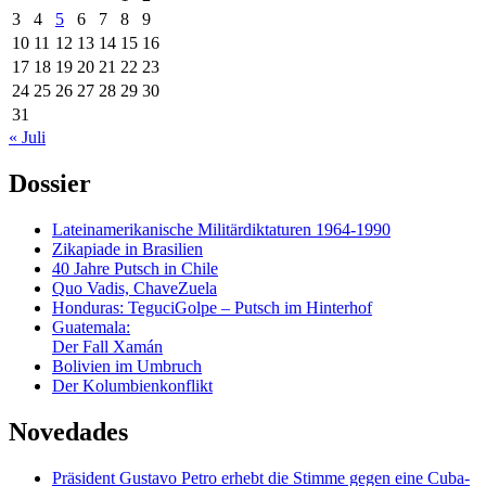
3
4
5
6
7
8
9
10
11
12
13
14
15
16
17
18
19
20
21
22
23
24
25
26
27
28
29
30
31
« Juli
Dossier
Lateinamerikanische Militärdiktaturen 1964-1990
Zikapiade in Brasilien
40 Jahre Putsch in Chile
Quo Vadis, ChaveZuela
Honduras: TeguciGolpe – Putsch im Hinterhof
Guatemala:
Der Fall Xamán
Bolivien im Umbruch
Der Kolumbienkonflikt
Novedades
Präsident Gustavo Petro erhebt die Stimme gegen eine Cuba-