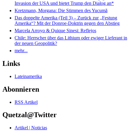
Invasion der USA und bietet Trump den Dialog an*
Kretzmann, Morgana: Die Stimmen des Yucumã
Das doppelte Amerika (Teil 3) – Zurück zur „Festung
Amerika“? Mit der Donroe-Doktrin gegen den Abstieg
Marcela Arroyo & Quique Sinesi: Reflejos
Chile: Herrscher über das Lithium oder ewiger Lieferant in
der neuen Geopolitik?
mehr...
Links
Lateinamerika
Abonnieren
RSS Artikel
Quetzal@Twitter
Artikel | Noticias