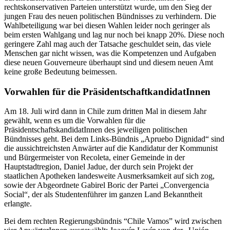
rechtskonservativen Parteien unterstützt wurde, um den Sieg der
jungen Frau des neuen politischen Bündnisses zu verhindern. Die
Wahlbeteiligung war bei diesen Wahlen leider noch geringer als
beim ersten Wahlgang und lag nur noch bei knapp 20%. Diese noch
geringere Zahl mag auch der Tatsache geschuldet sein, das viele
Menschen gar nicht wissen, was die Kompetenzen und Aufgaben
diese neuen Gouverneure überhaupt sind und diesem neuen Amt
keine große Bedeutung beimessen.
Vorwahlen für die PräsidentschaftkandidatInnen
Am 18. Juli wird dann in Chile zum dritten Mal in diesem Jahr
gewählt, wenn es um die Vorwahlen für die
PräsidentschaftskandidatInnen des jeweiligen politischen
Bündnisses geht. Bei dem Links-Bündnis „Apruebo Dignidad“ sind
die aussichtreichsten Anwärter auf die Kandidatur der Kommunist
und Bürgermeister von Recoleta, einer Gemeinde in der
Hauptstadtregion, Daniel Jadue, der durch sein Projekt der
staatlichen Apotheken landesweite Ausmerksamkeit auf sich zog,
sowie der Abgeordnete Gabirel Boric der Partei „Convergencia
Social“, der als Studentenführer im ganzen Land Bekann
theit
erlangte.
Bei dem rechten Regierungsbündnis “Chile Vamos” wird zwischen