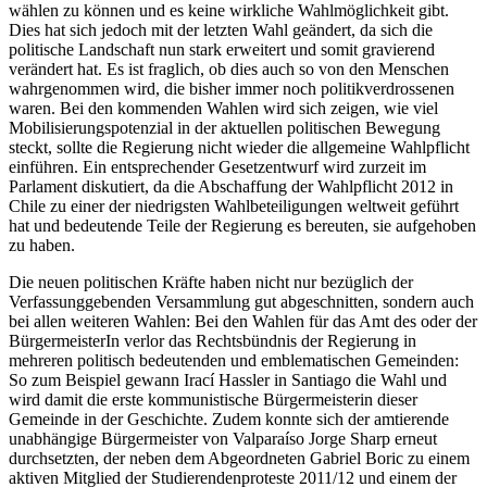
wählen zu können und es keine wirkliche Wahlmöglichkeit gibt.
Dies hat sich jedoch mit der letzten Wahl geändert, da sich die
politische Landschaft nun stark erweitert und somit gravierend
verändert hat. Es ist fraglich, ob dies auch so von den Menschen
wahrgenommen wird, die bisher immer noch politikverdrossenen
waren. Bei den kommenden Wahlen wird sich zeigen, wie viel
Mobilisierungspotenzial in der aktuellen politischen Bewegung
steckt, sollte die Regierung nicht wieder die allgemeine Wahlpflicht
einführen. Ein entsprechender Gesetzentwurf wird zurzeit im
Parlament diskutiert, da die Abschaffung der Wahlpflicht 2012 in
Chile zu einer der niedrigsten Wahlbeteiligungen weltweit geführt
hat und bedeutende Teile der Regierung es bereuten, sie aufgehoben
zu haben.
Die neuen politischen Kräfte haben nicht nur bezüglich der
Verfassunggebenden Versammlung gut abgeschnitten, sondern auch
bei allen weiteren Wahlen: Bei den Wahlen für das Amt des oder der
BürgermeisterIn verlor das Rechtsbündnis der Regierung in
mehreren politisch bedeutenden und emblematischen Gemeinden:
So zum Beispiel gewann Irací Hassler in Santiago die Wahl und
wird damit die erste kommunistische Bürgermeisterin dieser
Gemeinde in der Geschichte. Zudem konnte sich der amtierende
unabhängige Bürgermeister von Valparaíso Jorge Sharp erneut
durchsetzten, der neben dem Abgeordneten Gabriel Boric zu einem
aktiven Mitglied der Studierendenproteste 2011/12 und einem der