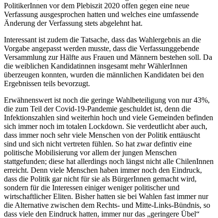
PolitikerInnen vor dem Plebiszit 2020 offen gegen eine neue
Verfassung ausgesprochen hatten und welches eine umfassende
Änderung der Verfassung stets abgelehnt hat.
Interessant ist zudem die Tatsache, dass das Wahlergebnis an die
Vorgabe angepasst werden musste, dass die Verfassunggebende
Versammlung zur Hälfte aus Frauen und Männern bestehen soll. Da
die weiblichen Kandidatinnen insgesamt mehr WählerInnen
überzeugen konnten, wurden die männlichen Kandidaten bei den
Ergebnissen teils bevorzugt.
Erwähnenswert ist noch die geringe Wahlbeteiligung von nur 43%,
die zum Teil der Covid-19-Pandemie geschuldet ist, denn die
Infektionszahlen sind weiterhin hoch und viele Gemeinden befinden
sich immer noch im totalen Lockdown. Sie verdeutlicht aber auch,
dass immer noch sehr viele Menschen von der Politik enttäuscht
sind und sich nicht vertreten fühlen. So hat zwar defintiv eine
politische Mobilisierung vor allem der jungen Menschen
stattgefunden; diese hat allerdings noch längst nicht alle ChilenInnen
erreicht. Denn viele Menschen haben immer noch den Eindruck,
dass die Politik gar nicht für sie als BürgerInnen gemacht wird,
sondern für die Interessen einiger weniger politischer und
wirtschaftlicher Eliten. Bisher hatten sie bei Wahlen fast immer nur
die Alternative zwischen dem Rechts- und Mitte-Links-Bündnis, so
dass viele den Eindruck hatten, immer nur das „geringere Übel“