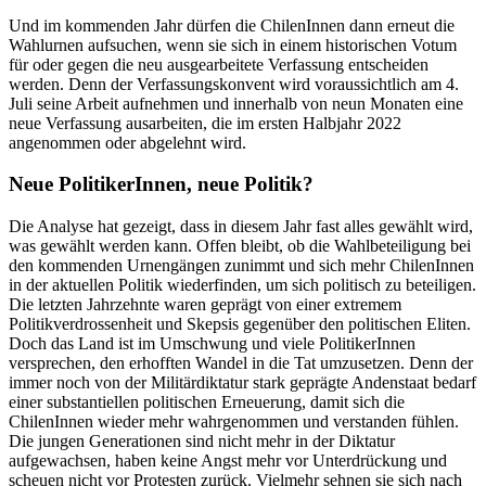
Und im kommenden Jahr dürfen die ChilenInnen dann erneut die
Wahlurnen aufsuchen, wenn sie sich in einem historischen Votum
für oder gegen die neu ausgearbeitete Verfassung entscheiden
werden. Denn der Verfassungskonvent wird voraussichtlich am 4.
Juli seine Arbeit aufnehmen und innerhalb von neun Monaten eine
neue Verfassung ausarbeiten, die im ersten Halbjahr 2022
angenommen oder abgelehnt wird.
Neue PolitikerInnen, neue Politik?
Die Analyse hat gezeigt, dass in diesem Jahr fast alles gewählt wird,
was gewählt werden kann. Offen bleibt, ob die Wahlbeteiligung bei
den kommenden Urnengängen zunimmt und sich mehr ChilenInnen
in der aktuellen Politik wiederfinden, um sich politisch zu beteiligen.
Die letzten Jahrzehnte waren geprägt von einer extremem
Politikverdrossenheit und Skepsis gegenüber den politischen Eliten.
Doch das Land ist im Umschwung und viele PolitikerInnen
versprechen, den erhofften Wandel in die Tat umzusetzen. Denn der
immer noch von der Militärdiktatur stark geprägte Andenstaat bedarf
einer substantiellen politischen Erneuerung, damit sich die
ChilenInnen wieder mehr wahrgenommen und verstanden fühlen.
Die jungen Generationen sind nicht mehr in der Diktatur
aufgewachsen, haben keine Angst mehr vor Unterdrückung und
scheuen nicht vor Protesten zurück. Vielmehr sehnen sie sich nach