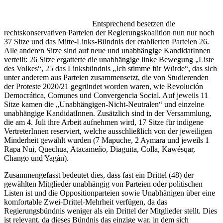
Entsprechend besetzen die
rechtskonservativen Parteien der Regierungskoalition nun nur noch
37 Sitze und das Mitte-Links-Bündnis der etablierten Parteien 26.
Alle anderen Sitze sind auf neue und unabhängige KandidatInnen
verteilt: 26 Sitze ergatterte die unabhängige linke Bewegung „Liste
des Volkes“, 25 das Linksbündnis „Ich stimme für Würde“, das sich
unter anderem aus Parteien zusammensetzt, die von Studierenden
der Proteste 2020/21 gegründet worden waren, wie Revolución
Democrática, Comunes und Convergencia Social. Auf jeweils 11
Sitze kamen die „Unabhängigen-Nicht-Neutralen“ und einzelne
unabhängige KandidatInnen. Zusätzlich sind in der Versammlung,
die am 4. Juli ihre Arbeit aufnehmen wird, 17 Sitze für indigene
VertreterInnen reserviert, welche ausschließlich von der jeweiligen
Minderheit gewählt wurden (7 Mapuche, 2 Aymara und jeweils 1
Rapa Nui, Quechua, Atacameño, Diaguita, Colla, Kawésqar,
Chango und Yagán).
Zusammengefasst bedeutet dies, dass fast ein Drittel (48) der
gewählten Mitglieder unabhängig von Parteien oder politischen
Listen ist und die Oppositionparteien sowie Unabhänigen über eine
komfortable Zwei-Drittel-Mehrheit verfügen, da das
Regierungsbündnis weniger als ein Drittel der Mitglieder stellt. Dies
ist relevant, da dieses Bündnis das einzige war, in dem sich