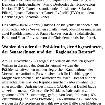
vier AnwärterInnen ausgewählt: Joaquín Lavín von der „Unión
Demócrata Independiente“, Mario Desbordes der „Renovación
Nacional“ (RN, Partei des amtierenden Präsidenten Sebastián
Piñera), Ignacio Briones der Partei „Evópoli“ (EVO) und dem
Unabhängigen Sebastián Sichel.
Das Mitte-Links-Bündnis „Unidad Constituyente“ hat noch nicht
entschieden, ob es Vorwahlen abhalten wird, obwohl es mindestens
zwei Kandidatinnen gibt: Paula Narvaes von der Sozialistischen
Partei und Yasna Provoste von der Christdemokratischen Partei.
Wahlen des oder der PräsidentIn, der Abgeordneten,
der SenatorInnen und der „Regionalen Berater“
Am 21. November 2021 folgen schließlich die zweiten groβ
en
Wahlen in diesem Jahr. Zunächst einmal werden die
Präsidentschaftwahlen mit den siegreichen KandidatInnen der
Vorwahlen stattfinden. Es wird aber auch für Unabhängige die
Möglichkeit bestehen, sich aufstellen zu lassen. Hier sei nur der
ultrarechte José Kast der Republikanischen Partei erwähnt. Laut
einer aktuellen Umfrage des Instituts CADEM hat
Daniel Jadue
zurzeit die meisten Chancen die Präsidentschaftswahlen zu
gewinnen (20% Zustimmung), gefolgt von Joaquín Lavín (16%
Zustimmung)
und Yasna Provoste (13% Zustimmung). Daneben
werden die Abgeordneten gewählt sowie die Hälfte aller Mitglieder