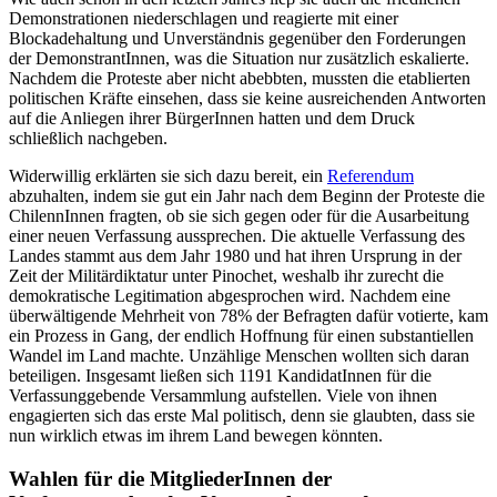
Demonstrationen niederschlagen und reagierte mit einer
Blockadehaltung und Unverständnis gegenüber den Forderungen
der DemonstrantInnen, was die Situation nur zusätzlich eskalierte.
Nachdem die Proteste aber nicht abebbten, mussten die etablierten
politischen Kräfte einsehen, dass sie keine ausreichenden Antworten
auf die Anliegen ihrer BürgerInnen hatten und dem Druck
schließlich nachgeben.
Widerwillig erklärten sie sich dazu bereit, ein
Referendum
abzuhalten, indem sie gut ein Jahr nach dem Beginn der Proteste die
ChilennInnen fragten, ob sie sich gegen oder für die Ausarbeitung
einer neuen Verfassung aussprechen. Die aktuelle Verfassung des
Landes stammt aus dem Jahr 1980 und hat ihren Ursprung in der
Zeit der Militärdiktatur unter Pinochet, weshalb ihr zurecht die
demokratische Legitimation abgesprochen wird. Nachdem eine
überwältigende Mehrheit von 78% der Befragten dafür votierte, kam
ein Prozess in Gang, der endlich Hoffnung für einen substantiellen
Wandel im Land machte. Unzählige Menschen wollten sich daran
beteiligen. Insgesamt ließen sich 1191 KandidatInnen für die
Verfassunggebende Versammlung aufstellen. Viele von ihnen
engagierten sich das erste Mal politisch, denn sie glaubten, dass sie
nun wirklich etwas im ihrem Land bewegen könnten.
Wahlen für die MitgliederInnen der