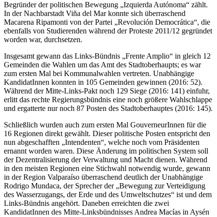
Begründer der politischen Bewegung „Izquierda Autónoma“ zählt.
In der Nachbarstadt Viña del Mar konnte sich überraschend
Macarena Ripamonti von der Partei „Revolución Democrática“, die
ebenfalls von Studierenden während der Proteste 2011/12 gegründet
worden war, durchsetzen.
Insgesamt gewann das Links-Bündnis „Frente Amplio“ in gleich 12
Gemeinden die Wahlen um das Amt des Stadtoberhaupts; es war
zum ersten Mal bei Kommunalwahlen vertreten. Unabhängige
KandidatInnen konnten in 105 Gemeinden gewinnen (2016: 52).
Während der Mitte-Links-Pakt noch 129 Siege (2016: 141) einfuhr,
erlitt das rechte Regierungsbündnis eine noch grö
ß
ere Wahlschlappe
und ergatterte nur noch 87 Posten des Stadtoberhauptes (2016: 145).
Schließlich wurden auch zum ersten Mal GouverneurInnen für die
16 Regionen direkt gewählt. Dieser politische Posten entspricht den
nun abgeschafften „Intendenten“, welche noch vom Präsidenten
ernannt worden waren. Diese Änderung im politischen System soll
der Dezentralisierung der Verwaltung und Macht dienen. Während
in den meisten Regionen eine Stichwahl notwendig wurde, gewann
in der Region Valparaíso überraschend deutlich der Unabhängige
Rodrigo Mundaca, der Sprecher der „Bewegung zur Verteidigung
des Wasserzugangs, der Erde und des Umweltschutzes“ ist und dem
Links-Bündnis angehört. Daneben erreichten die zwei
KandidatInnen des Mitte-Linksbündnisses Andrea Macías in Aysén