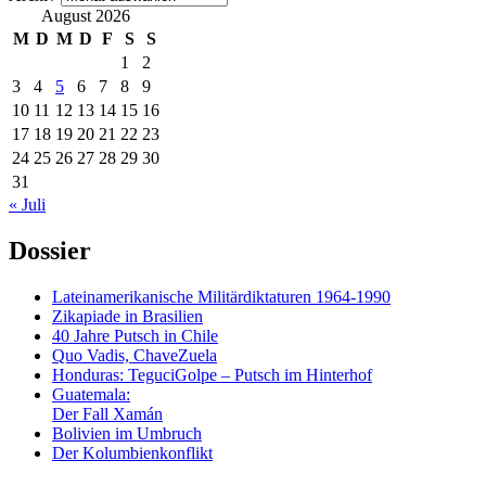
August 2026
M
D
M
D
F
S
S
1
2
3
4
5
6
7
8
9
10
11
12
13
14
15
16
17
18
19
20
21
22
23
24
25
26
27
28
29
30
31
« Juli
Dossier
Lateinamerikanische Militärdiktaturen 1964-1990
Zikapiade in Brasilien
40 Jahre Putsch in Chile
Quo Vadis, ChaveZuela
Honduras: TeguciGolpe – Putsch im Hinterhof
Guatemala:
Der Fall Xamán
Bolivien im Umbruch
Der Kolumbienkonflikt