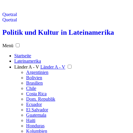
Quetzal
Quetzal
Politik und Kultur in Lateinamerika
Menü
Startseite
Lateinamerika
Länder A - V
Länder A - V
Argentinien
Bolivien
Brasilien
Chile
Costa Rica
Dom. Republik
Ecuador
El Salvador
Guatemala
Haiti
Honduras
Kolumbien