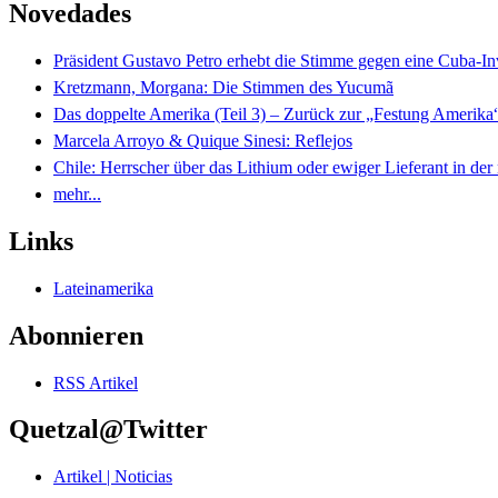
Novedades
Präsident Gustavo Petro erhebt die Stimme gegen eine Cuba-I
Kretzmann, Morgana: Die Stimmen des Yucumã
Das doppelte Amerika (Teil 3) – Zurück zur „Festung Amerika
Marcela Arroyo & Quique Sinesi: Reflejos
Chile: Herrscher über das Lithium oder ewiger Lieferant in der
mehr...
Links
Lateinamerika
Abonnieren
RSS Artikel
Quetzal@Twitter
Artikel | Noticias