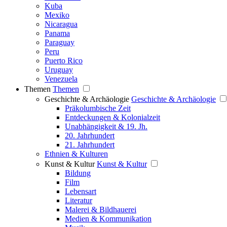
Kuba
Mexiko
Nicaragua
Panama
Paraguay
Peru
Puerto Rico
Uruguay
Venezuela
Themen
Themen
Geschichte & Archäologie
Geschichte & Archäologie
Präkolumbische Zeit
Entdeckungen & Kolonialzeit
Unabhängigkeit & 19. Jh.
20. Jahrhundert
21. Jahrhundert
Ethnien & Kulturen
Kunst & Kultur
Kunst & Kultur
Bildung
Film
Lebensart
Literatur
Malerei & Bildhauerei
Medien & Kommunikation