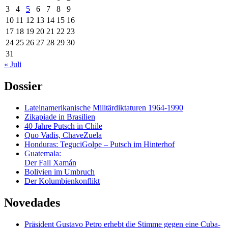
3
4
5
6
7
8
9
10
11
12
13
14
15
16
17
18
19
20
21
22
23
24
25
26
27
28
29
30
31
« Juli
Dossier
Lateinamerikanische Militärdiktaturen 1964-1990
Zikapiade in Brasilien
40 Jahre Putsch in Chile
Quo Vadis, ChaveZuela
Honduras: TeguciGolpe – Putsch im Hinterhof
Guatemala:
Der Fall Xamán
Bolivien im Umbruch
Der Kolumbienkonflikt
Novedades
Präsident Gustavo Petro erhebt die Stimme gegen eine Cuba-