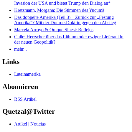
Invasion der USA und bietet Trump den Dialog an*
Kretzmann, Morgana: Die Stimmen des Yucumã
Das doppelte Amerika (Teil 3) – Zurück zur „Festung
Amerika“? Mit der Donroe-Doktrin gegen den Abstieg
Marcela Arroyo & Quique Sinesi: Reflejos
Chile: Herrscher über das Lithium oder ewiger Lieferant in
der neuen Geopolitik?
mehr...
Links
Lateinamerika
Abonnieren
RSS Artikel
Quetzal@Twitter
Artikel | Noticias