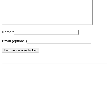
Name
*
Email
(optional)