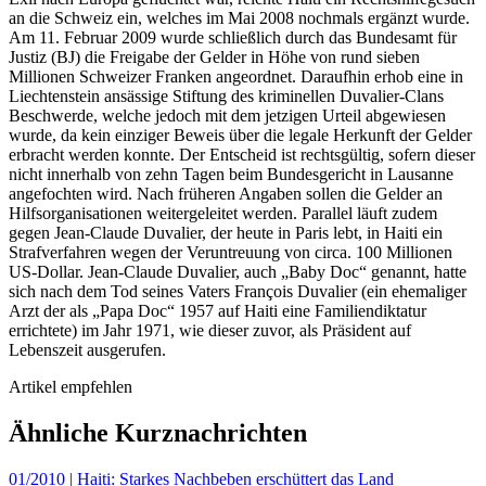
an die Schweiz ein, welches im Mai 2008 nochmals ergänzt wurde.
Am 11. Februar 2009 wurde schließlich durch das Bundesamt für
Justiz (BJ) die Freigabe der Gelder in Höhe von rund sieben
Millionen Schweizer Franken angeordnet. Daraufhin erhob eine in
Liechtenstein ansässige Stiftung des kriminellen Duvalier-Clans
Beschwerde, welche jedoch mit dem jetzigen Urteil abgewiesen
wurde, da kein einziger Beweis über die legale Herkunft der Gelder
erbracht werden konnte. Der Entscheid ist rechtsgültig, sofern dieser
nicht innerhalb von zehn Tagen beim Bundesgericht in Lausanne
angefochten wird. Nach früheren Angaben sollen die Gelder an
Hilfsorganisationen weitergeleitet werden. Parallel läuft zudem
gegen Jean-Claude Duvalier, der heute in Paris lebt, in Haiti ein
Strafverfahren wegen der Veruntreuung von circa. 100 Millionen
US-Dollar. Jean-Claude Duvalier, auch „Baby Doc“ genannt, hatte
sich nach dem Tod seines Vaters François Duvalier (ein ehemaliger
Arzt der als „Papa Doc“ 1957 auf Haiti eine Familiendiktatur
errichtete) im Jahr 1971, wie dieser zuvor, als Präsident auf
Lebenszeit ausgerufen.
Artikel empfehlen
Ähnliche Kurznachrichten
01/2010
|
Haiti: Starkes Nachbeben erschüttert das Land