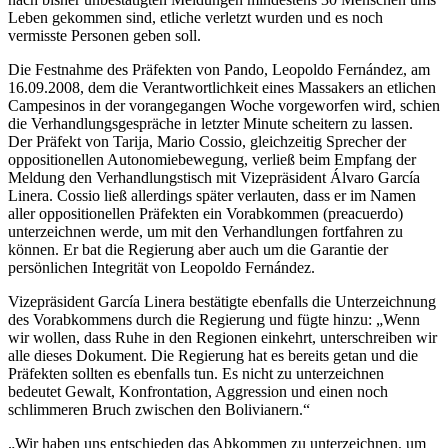
Leben gekommen sind, etliche verletzt wurden und es noch
vermisste Personen geben soll.
Die Festnahme des Präfekten von Pando, Leopoldo Fernández, am
16.09.2008, dem die Verantwortlichkeit eines Massakers an etlichen
Campesinos in der vorangegangen Woche vorgeworfen wird, schien
die Verhandlungsgespräche in letzter Minute scheitern zu lassen.
Der Präfekt von Tarija, Mario Cossio, gleichzeitig Sprecher der
oppositionellen Autonomiebewegung, verließ beim Empfang der
Meldung den Verhandlungstisch mit Vizepräsident Álvaro García
Linera. Cossio ließ allerdings später verlauten, dass er im Namen
aller oppositionellen Präfekten ein Vorabkommen (preacuerdo)
unterzeichnen werde, um mit den Verhandlungen fortfahren zu
können. Er bat die Regierung aber auch um die Garantie der
persönlichen Integrität von Leopoldo Fernández.
Vizepräsident García Linera bestätigte ebenfalls die Unterzeichnung
des Vorabkommens durch die Regierung und fügte hinzu: „Wenn
wir wollen, dass Ruhe in den Regionen einkehrt, unterschreiben wir
alle dieses Dokument. Die Regierung hat es bereits getan und die
Präfekten sollten es ebenfalls tun. Es nicht zu unterzeichnen
bedeutet Gewalt, Konfrontation, Aggression und einen noch
schlimmeren Bruch zwischen den Bolivianern.“
„Wir haben uns entschieden das Abkommen zu unterzeichnen, um