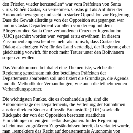
den Frieden wieder herzustellen“ war vom Präfekten von Santa
Cruz, Rubén Costas, zu vernehmen. Costas gilt als Anführer der
Autonomiebewegung und steht in starker Opposition zur Regierung.
Dass die Gewalt allerdings von der Opposition ausgegangen war
und in Costas Departement vor allem von der eng mit dem
Bürgerkomitee Santa Cruz verbundenen Cruzener Jugendunion
(UJC) geschürt worden war, vergaß er zu erwähnen. In diesem
Zusammenhang erscheint es mehr als ironisch, dass Costas den
Dialog als einzigen Weg für das Land verteidigt, der Regierung aber
gleichzeitig vorwirft, für noch mehr Trauer unter den Bolivianern
sorgen zu wollen.
Das Vorabkommen beinhaltet eine Themenliste, welche die
Regierung gemeinsam mit den beteiligten Präfekten der
Departements abarbeiten soll und fixiert die Grundlage, die Agenda
und die Methodik der Verhandlungen, wie auch die teilnehmenden
Verhandlungspartner.
Die wichtigsten Punkte, die es abzuhandeln gilt, sind die
Autonomiefrage der Departements, die Verteilung der Einnahmen
aus der direkten Steuer auf fossile Brennstoffe (IDH) sowie die
Rückgabe der von der Opposition besetzten staatlichen
Einrichtungen in einigen Tieflandsregionen. In der Regierung
scheint man zu größeren Zugeständnissen bereit, da verlautet wurde,
man „respektiere das Recht auf departementale Autonomie von