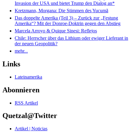
Invasion der USA und bietet Trump den Dialog an*
Kretzmann, Morgana: Die Stimmen des Yucumã
Das doppelte Amerika (Teil 3) – Zurück zur „Festung
Amerika“? Mit der Donroe-Doktrin gegen den Abstieg
Marcela Arroyo & Quique Sinesi: Reflejos
Chile: Herrscher über das Lithium oder ewiger Lieferant in
der neuen Geopolitik?
mehr...
Links
Lateinamerika
Abonnieren
RSS Artikel
Quetzal@Twitter
Artikel | Noticias