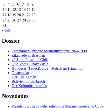
3
4
5
6
7
8
9
10
11
12
13
14
15
16
17
18
19
20
21
22
23
24
25
26
27
28
29
30
31
« Juli
Dossier
Lateinamerikanische Militärdiktaturen 1964-1990
Zikapiade in Brasilien
40 Jahre Putsch in Chile
Quo Vadis, ChaveZuela
Honduras: TeguciGolpe – Putsch im Hinterhof
Guatemala:
Der Fall Xamán
Bolivien im Umbruch
Der Kolumbienkonflikt
Novedades
Präsident Gustavo Petro erhebt die Stimme gegen eine Cuba-