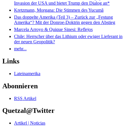
Invasion der USA und bietet Trump den Dialog an*
Kretzmann, Morgana: Die Stimmen des Yucumã
Das doppelte Amerika (Teil 3) – Zurück zur „Festung
Amerika“? Mit der Donroe-Doktrin gegen den Abstieg
Marcela Arroyo & Quique Sinesi: Reflejos
Chile: Herrscher über das Lithium oder ewiger Lieferant in
der neuen Geopolitik?
mehr...
Links
Lateinamerika
Abonnieren
RSS Artikel
Quetzal@Twitter
Artikel | Noticias