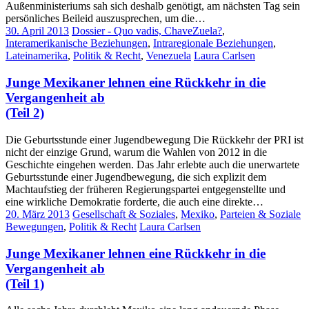
Außenministeriums sah sich deshalb genötigt, am nächsten Tag sein
persönliches Beileid auszusprechen, um die…
30. April 2013
Dossier - Quo vadis, ChaveZuela?
,
Interamerikanische Beziehungen
,
Intraregionale Beziehungen
,
Lateinamerika
,
Politik & Recht
,
Venezuela
Laura Carlsen
Junge Mexikaner lehnen eine Rückkehr in die
Vergangenheit ab
(Teil 2)
Die Geburtsstunde einer Jugendbewegung Die Rückkehr der PRI ist
nicht der einzige Grund, warum die Wahlen von 2012 in die
Geschichte eingehen werden. Das Jahr erlebte auch die unerwartete
Geburtsstunde einer Jugendbewegung, die sich explizit dem
Machtaufstieg der früheren Regierungspartei entgegenstellte und
eine wirkliche Demokratie forderte, die auch eine direkte…
20. März 2013
Gesellschaft & Soziales
,
Mexiko
,
Parteien & Soziale
Bewegungen
,
Politik & Recht
Laura Carlsen
Junge Mexikaner lehnen eine Rückkehr in die
Vergangenheit ab
(Teil 1)