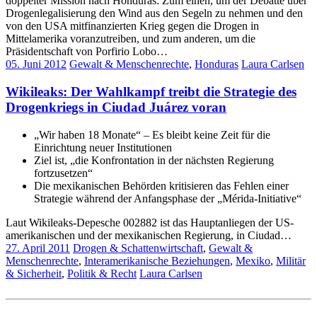
doppelter Mission nach Honduras: Zum einen, um der Debatte über
Drogenlegalisierung den Wind aus den Segeln zu nehmen und den
von den USA mitfinanzierten Krieg gegen die Drogen in
Mittelamerika voranzutreiben, und zum anderen, um die
Präsidentschaft von Porfirio Lobo…
05. Juni 2012
Gewalt & Menschenrechte
,
Honduras
Laura Carlsen
Wikileaks: Der Wahlkampf treibt die Strategie des
Drogenkriegs in Ciudad Juárez voran
„Wir haben 18 Monate“ – Es bleibt keine Zeit für die
Einrichtung neuer Institutionen
Ziel ist, „die Konfrontation in der nächsten Regierung
fortzusetzen“
Die mexikanischen Behörden kritisieren das Fehlen einer
Strategie während der Anfangsphase der „Mérida-Initiative“
Laut Wikileaks-Depesche 002882 ist das Hauptanliegen der US-
amerikanischen und der mexikanischen Regierung, in Ciudad…
27. April 2011
Drogen & Schattenwirtschaft
,
Gewalt &
Menschenrechte
,
Interamerikanische Beziehungen
,
Mexiko
,
Militär
& Sicherheit
,
Politik & Recht
Laura Carlsen