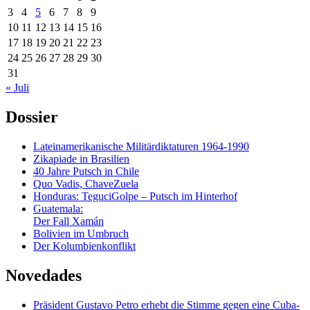
3
4
5
6
7
8
9
10
11
12
13
14
15
16
17
18
19
20
21
22
23
24
25
26
27
28
29
30
31
« Juli
Dossier
Lateinamerikanische Militärdiktaturen 1964-1990
Zikapiade in Brasilien
40 Jahre Putsch in Chile
Quo Vadis, ChaveZuela
Honduras: TeguciGolpe – Putsch im Hinterhof
Guatemala:
Der Fall Xamán
Bolivien im Umbruch
Der Kolumbienkonflikt
Novedades
Präsident Gustavo Petro erhebt die Stimme gegen eine Cuba-