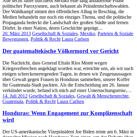
Alle sechs Jahre durchlebt Mexiko eine lang andauernde Phase
politischer Paroxysmen, auch bekannt als Präsidentschaftswahlen.
Der Wahlkampf nimmt den öffentlichen Alltag in Beschlag, die
Medien behandeln nur noch ein einziges Thema, und die politische
Propaganda bedeckt die Landschaft der großen Städte und fernen
Dörfer. In einer Nation, deren Geschichte geprägt…
20. März 2013
Gesellschaft & Soziales
,
Mexiko
,
Parteien & Soziale
Bewegungen
,
Politik & Recht
Laura Carlsen
Der guatemaltekische Völkermord vor Gericht
Die Nachricht, dass General Efraín Ríos Montt wegen
Kriegsverbrechen angeklagt worden war, erreichte uns, als wir nach
einigen schreckenerregenden Tagen, in denen wir Zeugenaussagen
über Gewalt gegen Frauen in Honduras sammelten, unsere Koffer
für Guatemala-Stadt packten. Als die Entscheidung am 26. Januar
verkündet wurde, befand ich mich auf einer Untersuchungsreise,…
14. Juli 2012
Gesellschaft & Soziales
,
Gewalt & Menschenrechte
,
Guatemala
,
Politik & Recht
Laura Carlsen
Honduras: Wenn Engagement zur Komplizenschaft
wird
Der US-amerikanische Vizepräsident Joe Biden reiste am 6. März in