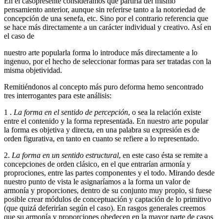
En el casopresente consideramos que partiría del mismo
pensamiento anterior, aunque sin referirse tanto a la notoriedad de
concepción de una senefa, etc. Sino por el contrario referencia que
se hace más directamente a un carácter individual y creativo. Así en
el caso de
nuestro arte popularla forma lo introduce más directamente a lo
ingenuo, por el hecho de seleccionar formas para ser tratadas con la
misma objetividad.
Remitiéndonos al concepto más puro deforma hemo sencontrado
tres interrogantes para este análisis:
1 .
La forma en el sentido de percepción
, o sea la relación existe
entre el contenido y la forma representada. En nuestro arte popular
la forma es objetiva y directa, en una palabra su expresión es de
orden figurativa, en tanto en cuanto se refiere a lo representado.
2.
La forma en un sentido estructural
, en este caso ésta se remite a
concepciones de orden clásico, en el que entrarían armonía y
proprociones, entre las partes componentes y el todo. Mirando desde
nuestro punto de vista le asignaríamos a la forma un valor de
armonía y proporciones, dentro de su conjunto muy propio, si fuese
posible crear módulos de conceptuación y captación de lo primitivo
(que quizá deferirían según el caso). En rasgos generales creemos
que su armonía y proporciones obedecen en la mayor parte de casos