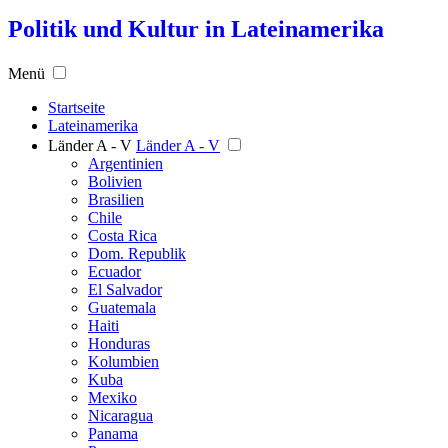
Politik und Kultur in Lateinamerika
Menü
Startseite
Lateinamerika
Länder A - V
Länder A - V
Argentinien
Bolivien
Brasilien
Chile
Costa Rica
Dom. Republik
Ecuador
El Salvador
Guatemala
Haiti
Honduras
Kolumbien
Kuba
Mexiko
Nicaragua
Panama