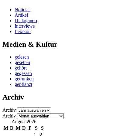
Noticias
Artikel
Dialogando
Interviews
Lexikon
Medien & Kultur
gelesen
gesehen
gehört
gegessen
getrunken
gepflanzt
Archiv
Archiv
Archiv
August 2026
M
D
M
D
F
S
S
1
2