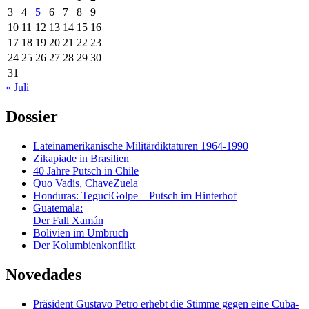
3
4
5
6
7
8
9
10
11
12
13
14
15
16
17
18
19
20
21
22
23
24
25
26
27
28
29
30
31
« Juli
Dossier
Lateinamerikanische Militärdiktaturen 1964-1990
Zikapiade in Brasilien
40 Jahre Putsch in Chile
Quo Vadis, ChaveZuela
Honduras: TeguciGolpe – Putsch im Hinterhof
Guatemala:
Der Fall Xamán
Bolivien im Umbruch
Der Kolumbienkonflikt
Novedades
Präsident Gustavo Petro erhebt die Stimme gegen eine Cuba-