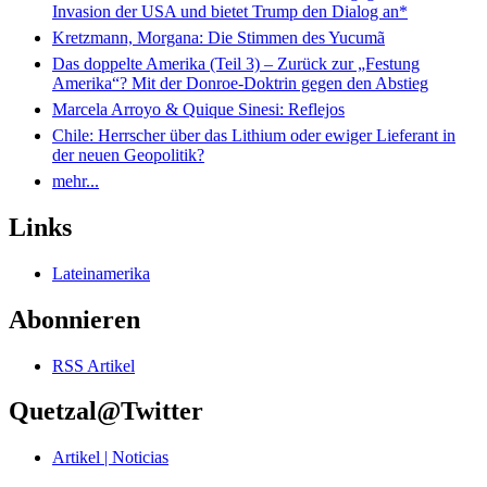
Invasion der USA und bietet Trump den Dialog an*
Kretzmann, Morgana: Die Stimmen des Yucumã
Das doppelte Amerika (Teil 3) – Zurück zur „Festung
Amerika“? Mit der Donroe-Doktrin gegen den Abstieg
Marcela Arroyo & Quique Sinesi: Reflejos
Chile: Herrscher über das Lithium oder ewiger Lieferant in
der neuen Geopolitik?
mehr...
Links
Lateinamerika
Abonnieren
RSS Artikel
Quetzal@Twitter
Artikel | Noticias