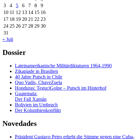
3
4
5
6
7
8
9
10
11
12
13
14
15
16
17
18
19
20
21
22
23
24
25
26
27
28
29
30
31
« Juli
Dossier
Lateinamerikanische Militärdiktaturen 1964-1990
Zikapiade in Brasilien
40 Jahre Putsch in Chile
Quo Vadis, ChaveZuela
Honduras: TeguciGolpe – Putsch im Hinterhof
Guatemala:
Der Fall Xamán
Bolivien im Umbruch
Der Kolumbienkonflikt
Novedades
Präsident Gustavo Petro erhebt die Stimme gegen eine Cuba-