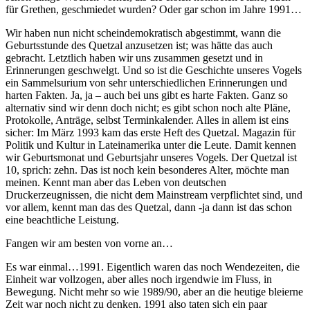
für Grethen, geschmiedet wurden? Oder gar schon im Jahre 1991…
Wir haben nun nicht scheindemokratisch abgestimmt, wann die
Geburtsstunde des Quetzal anzusetzen ist; was hätte das auch
gebracht. Letztlich haben wir uns zusammen gesetzt und in
Erinnerungen geschwelgt. Und so ist die Geschichte unseres Vogels
ein Sammelsurium von sehr unterschiedlichen Erinnerungen und
harten Fakten. Ja, ja – auch bei uns gibt es harte Fakten. Ganz so
alternativ sind wir denn doch nicht; es gibt schon noch alte Pläne,
Protokolle, Anträge, selbst Terminkalender. Alles in allem ist eins
sicher: Im März 1993 kam das erste Heft des Quetzal. Magazin für
Politik und Kultur in Lateinamerika unter die Leute. Damit kennen
wir Geburtsmonat und Geburtsjahr unseres Vogels. Der Quetzal ist
10, sprich: zehn. Das ist noch kein besonderes Alter, möchte man
meinen. Kennt man aber das Leben von deutschen
Druckerzeugnissen, die nicht dem Mainstream verpflichtet sind, und
vor allem, kennt man das des Quetzal, dann -ja dann ist das schon
eine beachtliche Leistung.
Fangen wir am besten von vorne an…
Es war einmal…1991. Eigentlich waren das noch Wendezeiten, die
Einheit war vollzogen, aber alles noch irgendwie im Fluss, in
Bewegung. Nicht mehr so wie 1989/90, aber an die heutige bleierne
Zeit war noch nicht zu denken. 1991 also taten sich ein paar