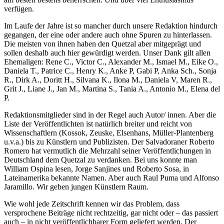
verfügen.
Im Laufe der Jahre ist so mancher durch unsere Redaktion hindurch
gegangen, der eine oder andere auch ohne Spuren zu hinterlassen.
Die meisten von ihnen haben den Quetzal aber mitgeprägt und
sollen deshalb auch hier gewürdigt werden. Unser Dank gilt allen
Ehemaligen: Rene C., Victor C., Alexander M., Ismael M., Eike O.,
Daniela T., Patrice C., Henry K., Anke P, Gabi P, Anka Sch., Sonja
R., Dirk A., Doritt H., Silvana K., Ilona M., Daniela V, Maren R.,
Grit J., Liane J., Jan M., Martina S., Tania A., Antonio M., Elena del
P.
Redaktionsmitglieder sind in der Regel auch Autor/ innen. Aber die
Liste der Veröffentlichten ist natürlich breiter und reicht von
Wissenschaftlern (Kossok, Zeuske, Elsenhans, Müller-Plantenberg
u.v.a.) bis zu Künstlern und Publizisten. Der Salvadoraner Roberto
Romero hat vermutlich die Mehrzahl seiner Veröffentlichungen in
Deutschland dem Quetzal zu verdanken. Bei uns konnte man
William Ospina lesen, Jorge Sanjines und Roberto Sosa, in
Lateinamerika bekannte Namen. Aber auch Raul Puma und Alfonso
Jaramillo. Wir geben jungen Künstlern Raum.
Wie wohl jede Zeitschrift kennen wir das Problem, dass
versprochene Beiträge nicht rechtzeitig, gar nicht oder – das passiert
auch – in nicht veröffentlichbarer Form geliefert werden. Der