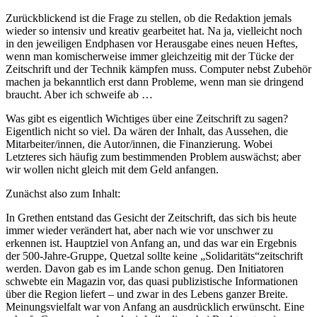
Zurückblickend ist die Frage zu stellen, ob die Redaktion jemals
wieder so intensiv und kreativ gearbeitet hat. Na ja, vielleicht noch
in den jeweiligen Endphasen vor Herausgabe eines neuen Heftes,
wenn man komischerweise immer gleichzeitig mit der Tücke der
Zeitschrift und der Technik kämpfen muss. Computer nebst Zubehör
machen ja bekanntlich erst dann Probleme, wenn man sie dringend
braucht. Aber ich schweife ab …
Was gibt es eigentlich Wichtiges über eine Zeitschrift zu sagen?
Eigentlich nicht so viel. Da wären der Inhalt, das Aussehen, die
Mitarbeiter/innen, die Autor/innen, die Finanzierung. Wobei
Letzteres sich häufig zum bestimmenden Problem auswächst; aber
wir wollen nicht gleich mit dem Geld anfangen.
Zunächst also zum Inhalt:
In Grethen entstand das Gesicht der Zeitschrift, das sich bis heute
immer wieder verändert hat, aber nach wie vor unschwer zu
erkennen ist. Hauptziel von Anfang an, und das war ein Ergebnis
der 500-Jahre-Gruppe, Quetzal sollte keine „Solidaritäts“zeitschrift
werden. Davon gab es im Lande schon genug. Den Initiatoren
schwebte ein Magazin vor, das quasi publizistische Informationen
über die Region liefert – und zwar in des Lebens ganzer Breite.
Meinungsvielfalt war von Anfang an ausdrücklich erwünscht. Eine