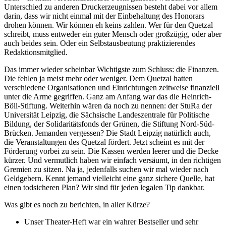
Unterschied zu anderen Druckerzeugnissen besteht dabei vor allem
darin, dass wir nicht einmal mit der Einbehaltung des Honorars
drohen können. Wir können eh keins zahlen. Wer für den Quetzal
schreibt, muss entweder ein guter Mensch oder großzügig, oder aber
auch beides sein. Oder ein Selbstausbeutung praktizierendes
Redaktionsmitglied.
Das immer wieder scheinbar Wichtigste zum Schluss: die Finanzen.
Die fehlen ja meist mehr oder weniger. Dem Quetzal hatten
verschiedene Organisationen und Einrichtungen zeitweise finanziell
unter die Arme gegriffen. Ganz am Anfang war das die Heinrich-
Böll-Stiftung. Weiterhin wären da noch zu nennen: der StuRa der
Universität Leipzig, die Sächsische Landeszentrale für Politische
Bildung, der Solidaritätsfonds der Grünen, die Stiftung Nord-Süd-
Brücken. Jemanden vergessen? Die Stadt Leipzig natürlich auch,
die Veranstaltungen des Quetzal fördert. Jetzt scheint es mit der
Förderung vorbei zu sein. Die Kassen werden leerer und die Decke
kürzer. Und vermutlich haben wir einfach versäumt, in den richtigen
Gremien zu sitzen. Na ja, jedenfalls suchen wir mal wieder nach
Geldgebern. Kennt jemand vielleicht eine ganz sichere Quelle, hat
einen todsicheren Plan? Wir sind für jeden legalen Tip dankbar.
Was gibt es noch zu berichten, in aller Kürze?
Unser Theater-Heft war ein wahrer Bestseller und sehr