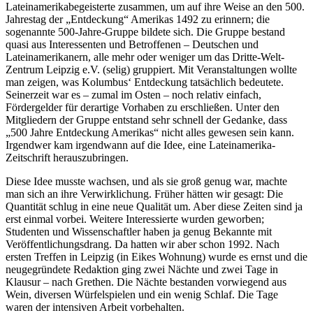
Lateinamerikabegeisterte zusammen, um auf ihre Weise an den 500.
Jahrestag der „Entdeckung“ Amerikas 1492 zu erinnern; die
sogenannte 500-Jahre-Gruppe bildete sich. Die Gruppe bestand
quasi aus Interessenten und Betroffenen – Deutschen und
Lateinamerikanern, alle mehr oder weniger um das Dritte-Welt-
Zentrum Leipzig e.V. (selig) gruppiert. Mit Veranstaltungen wollte
man zeigen, was Kolumbus‘ Entdeckung tatsächlich bedeutete.
Seinerzeit war es – zumal im Osten – noch relativ einfach,
Fördergelder für derartige Vorhaben zu erschließen. Unter den
Mitgliedern der Gruppe entstand sehr schnell der Gedanke, dass
„500 Jahre Entdeckung Amerikas“ nicht alles gewesen sein kann.
Irgendwer kam irgendwann auf die Idee, eine Lateinamerika-
Zeitschrift herauszubringen.
Diese Idee musste wachsen, und als sie groß genug war, machte
man sich an ihre Verwirklichung. Früher hätten wir gesagt: Die
Quantität schlug in eine neue Qualität um. Aber diese Zeiten sind ja
erst einmal vorbei. Weitere Interessierte wurden geworben;
Studenten und Wissenschaftler haben ja genug Bekannte mit
Veröffentlichungsdrang. Da hatten wir aber schon 1992. Nach
ersten Treffen in Leipzig (in Eikes Wohnung) wurde es ernst und die
neugegründete Redaktion ging zwei Nächte und zwei Tage in
Klausur – nach Grethen. Die Nächte bestanden vorwiegend aus
Wein, diversen Würfelspielen und ein wenig Schlaf. Die Tage
waren der intensiven Arbeit vorbehalten.