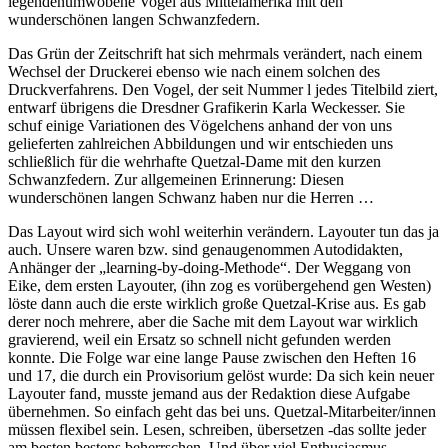
legendenumwobene Vogel aus Mittelamerika mit den
wunderschönen langen Schwanzfedern.
Das Grün der Zeitschrift hat sich mehrmals verändert, nach einem
Wechsel der Druckerei ebenso wie nach einem solchen des
Druckverfahrens. Den Vogel, der seit Nummer l jedes Titelbild ziert,
entwarf übrigens die Dresdner Grafikerin Karla Weckesser. Sie
schuf einige Variationen des Vögelchens anhand der von uns
gelieferten zahlreichen Abbildungen und wir entschieden uns
schließlich für die wehrhafte Quetzal-Dame mit den kurzen
Schwanzfedern. Zur allgemeinen Erinnerung: Diesen
wunderschönen langen Schwanz haben nur die Herren …
Das Layout wird sich wohl weiterhin verändern. Layouter tun das ja
auch. Unsere waren bzw. sind genaugenommen Autodidakten,
Anhänger der „learning-by-doing-Methode“. Der Weggang von
Eike, dem ersten Layouter, (ihn zog es vorübergehend gen Westen)
löste dann auch die erste wirklich große Quetzal-Krise aus. Es gab
derer noch mehrere, aber die Sache mit dem Layout war wirklich
gravierend, weil ein Ersatz so schnell nicht gefunden werden
konnte. Die Folge war eine lange Pause zwischen den Heften 16
und 17, die durch ein Provisorium gelöst wurde: Da sich kein neuer
Layouter fand, musste jemand aus der Redaktion diese Aufgabe
übernehmen. So einfach geht das bei uns. Quetzal-Mitarbeiter/innen
müssen flexibel sein. Lesen, schreiben, übersetzen -das sollte jeder
am besten bestens beherrschen. Und über viel Enthusiasmus