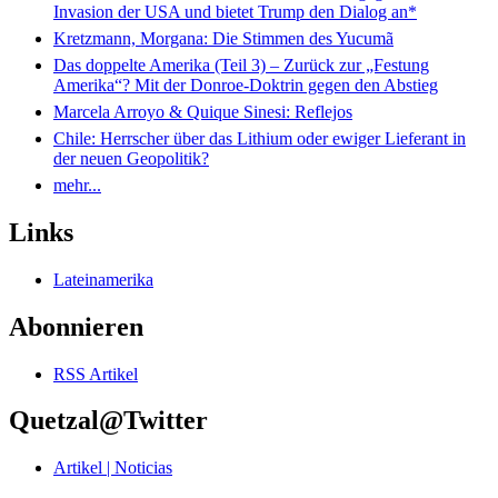
Invasion der USA und bietet Trump den Dialog an*
Kretzmann, Morgana: Die Stimmen des Yucumã
Das doppelte Amerika (Teil 3) – Zurück zur „Festung
Amerika“? Mit der Donroe-Doktrin gegen den Abstieg
Marcela Arroyo & Quique Sinesi: Reflejos
Chile: Herrscher über das Lithium oder ewiger Lieferant in
der neuen Geopolitik?
mehr...
Links
Lateinamerika
Abonnieren
RSS Artikel
Quetzal@Twitter
Artikel | Noticias