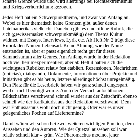
scharfe Grenze wurde und wird allerdings bei Rechtsextremismus
und Kriegsverherrlichung gezogen.
Jedes Heft hat ein Schwerpunktthema, und zwar von Anfang an.
Wobei es hier thematisch keine Grenzen gibt, außer denen
Lateinamerikas vielleicht. Daneben gibt es eine offene Rubrik, die
sich (gewissermaßen schwerpunktmäßig) dem Thema Kultur
widmet, mit Essays, Interviews, Lyrik etc. Ab Heft Nr. 2 trägt diese
Rubrik den Namen Lebensart. Keine Ahnung, wie der Name
entstanden ist, aber er passt eigentlich recht gut für dieses
Sammelsurium aller Genres. Am Anfang wurde in der Redaktion
noch viel herumexperimentiert, aber ab Heft 4 hatten sich die
wichtigsten Rubriken relativ fest etabliert. Rezensionen, Nachrichten
(noticias), dialogando, Dokumente, Informationen über Projekte und
Initiativen gibt es bis heute, letztere allerdings höchst unregelmäßig.
Den Platz für die Leserbriefe haben wir ganz schnell eingespart,
weil er nicht benötigt wurde. Auch der Versuch autochthonen
Bildschaffens verschwand schnell wieder aus der Zeitschrift, ebenso
schnell wie der Karikaturist aus der Redaktion verschwand. Dem
war Enthusiasmus wohl doch nicht genug. Oder war es unser
gelegentliches Pochen auf Liefertermine?
Damit wären wir schon bei zwei weiteren wichtigen Punkten, dem
Aussehen und den Autoren. Wie der Quetzal aussehen soll war
relativ schnell klar – grün. Wie Pharomachus mocino, jener