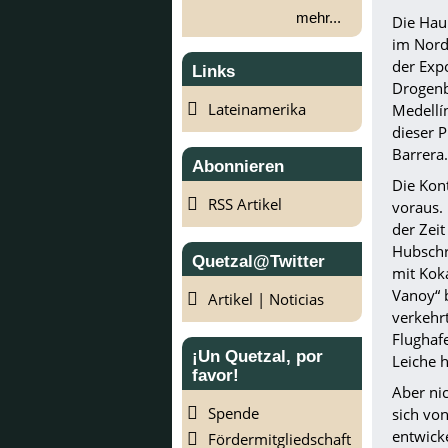
mehr...
Die Hau
im Nord
der Exp
Links
Drogenb
Lateinamerika
Medellín
dieser P
Barrera.
Abonnieren
Die Kon
RSS Artikel
voraus.
der Zei
Hubschr
Quetzal@Twitter
mit Kok
Vanoy“ 
Artikel | Noticias
verkehr
Flughaf
¡Un Quetzal, por
Leiche h
favor!
Aber nic
Spende
sich vo
entwicke
Fördermitgliedschaft