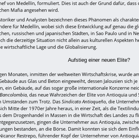
hef von Medellín, formuliert. Dies ist auch der Grund dafür, dass
ischen Mafia angesehen wird.
istoriker und Analysten bezeichnen dieses Phänomen als charakter
dere für Medellín, wobei sich diese Entwicklung auf genau die gl
ischen, russischen und japanischen Städten, in Sao Paulo und in N
ich die derzeitige Situation nicht allein aus kulturellen Aspekten
e wirtschaftliche Lage und die Globalisierung.
Aufstieg einer neuen Elite?
igen Monaten, inmitten der weltweiten Wirtschaftskrise, wurde a
Gebäude aus Glas und Beton eingeweiht, dessen Jalousien sich j
en, ein Gebäude, auf das sogar große internationale Konzerne nei
Bancolombia
, das neue Wahrzeichen der Elite von Antioquia und 
n Umständen zum Trotz. Das
Sindicato Antioqueño
, die Unterneh
sich Mitte der 1970er Jahre heraus, in einer Zeit, als die Textilindu
s dem Drogenhandel in Massen in die Wirtschaft des Landes zu f
ntgegenzusetzen, gingen die Unternehmer aus Antioquia, zwische
ungen bestanden, an die Börse. Damit konnten sie sich dem Einf
Nicanor Restrepo, führender Kopf der Unternehmer von Antioquia,