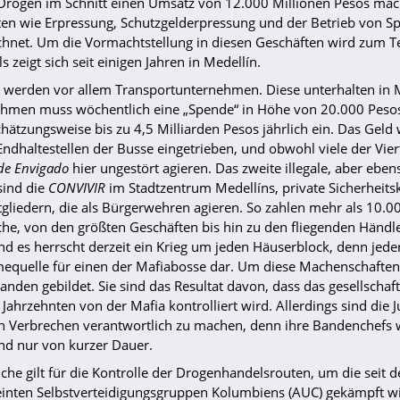
 Drogen im Schnitt einen Umsatz von 12.000 Millionen Pesos mach
äten wie Erpressung, Schutzgelderpressung und der Betrieb von S
chnet. Um die Vormachtstellung in diesen Geschäften wird zum Te
ls zeigt sich seit einigen Jahren in Medellín.
t werden vor allem Transportunternehmen. Diese unterhalten in 
hmen muss wöchentlich eine „Spende“ in Höhe von 20.000 Pesos 
hätzungsweise bis zu 4,5 Milliarden Pesos jährlich ein. Das Geld w
ndhaltestellen der Busse eingetrieben, und obwohl viele der Viert
de Envigado
hier ungestört agieren. Das zweite illegale, aber ebe
ind die
CONVIVIR
im Stadtzentrum Medellíns, private Sicherheits
gliedern, die als Bürgerwehren agieren. So zahlen mehr als 10.0
he, von den größten Geschäften bis hin zu den fliegenden Händler
d es herrscht derzeit ein Krieg um jeden Häuserblock, denn jeder 
equelle für einen der Mafiabosse dar. Um diese Machenschaften
nden gebildet. Sie sind das Resultat davon, dass das gesellschaf
i Jahrzehnten von der Mafia kontrolliert wird. Allerdings sind die
n Verbrechen verantwortlich zu machen, denn ihre Bandenchefs 
ind nur von kurzer Dauer.
che gilt für die Kontrolle der Drogenhandelsrouten, um die seit 
einten Selbstverteidigungsgruppen Kolumbiens (AUC) gekämpft wi