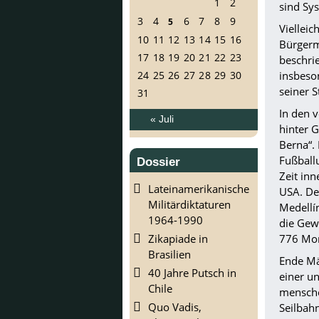
1
2
sind Sys
3
4
6
7
8
9
5
Vielleic
10
11
12
13
14
15
16
Bürgerme
17
18
19
20
21
22
23
beschri
insbeso
24
25
26
27
28
29
30
seiner S
31
In den 
« Juli
hinter 
Berna“. 
Fußball
Dossier
Zeit inn
Lateinamerikanische
USA. Der
Militärdiktaturen
Medellín
1964-1990
die Gew
Zikapiade in
776 Mor
Brasilien
Ende Mä
40 Jahre Putsch in
einer u
Chile
mensche
Quo Vadis,
Seilbah