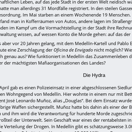
haftlichen Leben, auf das jede Stadt in der ersten Welt neidisch
tte man allerdings 31 Mordfälle registriert. In den steilen Gasse
esordnung. Im Mai starben an einem Wochenende 19 Menschen. A
 fand man in Kofferräumen von Autos, andere lagen im Straßeng
den im Kampf um die Vormachtstellung in der Stadt ihre Rechnun
rwaltung wissen, auf wessen Konto die Morde gehen: auf das der
 aber vor 20 Jahren gelang, mit dem Medellín-Kartell und Pablo E
ute eine Zerschlagung der
Oficina de Envigado
nicht möglich? Wie 
ich genau aus? Wie funktioniert in Medellín das Zusammenleben 
er der mächtigsten Mafiaorganisationen des Landes?
Die Hydra
April gab es einen Polizeieinsatz in einer abgeschlossenen Siedl
ten Wohngegend von Medellín. Hier wohnte in einem nur mit Bett 
nt José Leonardo Muñoz, alias „Douglas“. Bei dem Einsatz wurde
ibrige Waffen sichergestellt. Muñoz hatte bis dahin als einer der
n und ihm wird die Verantwortung für hunderte Morde zugeschrie
oßteil der Unterwelt. Sein Geschäft war eines der rentabelsten in
le Verteilung der Drogen. In Medellín gibt es schätzungsweise 3.