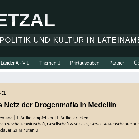
ETZAL
ETZAL
POLITIK UND KULTUR IN LATEINAM
Länder A - V
Themen
Printausgaben
Partner
Üb
KEL
 Netz der Drogenmafia in Medellín
|
Semana
Artikel empfehlen
|
Artikel drucken
gen & Schattenwirtschaft
,
Gesellschaft & Soziales
,
Gewalt & Menschenrechte
edauer:
21
Minuten