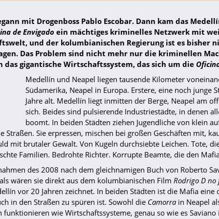
egann mit Drogenboss Pablo Escobar. Dann kam das Medellí
cina de Envigado
ein mächtiges kriminelles Netzwerk mit we
tswelt, und der kolumbianischen Regierung ist es bisher ni
agen. Das Problem sind nicht mehr nur die kriminellen Ma
 das gigantische Wirtschaftssystem, das sich um die
Oficin
Medellín und Neapel liegen tausende Kilometer voneinande
Südamerika, Neapel in Europa. Erstere, eine noch junge S
Jahre alt. Medellín liegt inmitten der Berge, Neapel am o
sich. Beides sind pulsierende Industriestädte, in denen al
boomt. In beiden Städten ziehen Jugendliche von klein 
e Straßen. Sie erpressen, mischen bei großen Geschäften mit, kau
ld mit brutaler Gewalt. Von Kugeln durchsiebte Leichen. Tote, di
schte Familien. Bedrohte Richter. Korrupte Beamte, die den Mafia
nahmen des 2008 nach dem gleichnamigen Buch von Roberto Sav
 als wären sie direkt aus dem kolumbianischen Film
Rodrigo D no 
llín vor 20 Jahren zeichnet. In beiden Städten ist die Mafia ein
ch in den Straßen zu spüren ist. Sowohl die
Camorra
in Neapel al
n funktionieren wie Wirtschaftssysteme, genau so wie es Saviano 