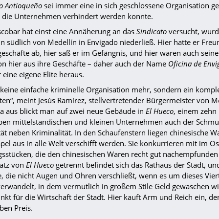
to Antioqueño
sei immer eine in sich geschlossene Organisation g
n die Unternehmen verhindert werden konnte.
scobar hat einst eine Annäherung an das
Sindicato
versucht, wurd
n südlich von Medellín in Envigado niederließ. Hier hatte er Fre
eschäfte ab, hier saß er im Gefängnis, und hier waren auch seine 
on hier aus ihre Geschäfte – daher auch der Name
Oficina de Env
r eine eigene Elite heraus.
t keine einfache kriminelle Organisation mehr, sondern ein komp
ten“, meint Jesús Ramírez, stellvertretender Bürgermeister von M
ra aus blickt man auf zwei neue Gebäude in
El Hueco
, einem zehn 
en mittelständischen und kleinen Unternehmen auch der Schmugge
tät neben Kriminalität. In den Schaufenstern liegen chinesische 
el aus in alle Welt verschifft werden. Sie konkurrieren mit im Os
gsstücken, die den chinesischen Waren recht gut nachempfunden 
latz von
El Hueco
getrennt befindet sich das Rathaus der Stadt, un
, die nicht Augen und Ohren verschließt, wenn es um dieses Vier
erwandelt, in dem vermutlich in großem Stile Geld gewaschen wird
kt für die Wirtschaft der Stadt. Hier kauft Arm und Reich ein, d
ben Preis.