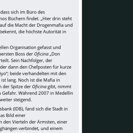
 dass sich im Büro des
os Büchern findet. „Hier drin steht
i auf die Macht der Drogenmafia und
l bekennt, die höchste Autorität in
llen Organisation gefasst und
obersten Boss der
Oficina
„Don
eilt. Sein Nachfolger, der
der dann den Chefposten für kurze
Yiyo“; beide verhandelten mit den
ist lang. Noch ist die Mafia in
n der Spitze der
Oficina
gibt, nimmt
 in Gefahr. Während 2007 in Medellín
weiter steigend.
ank (IDB), fand sich die Stadt in
as Bild einer
 den Vierteln der Ärmsten, einer
erghängen verbindet, und einem