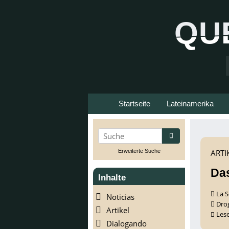
QU
QU
Startseite
Lateinamerika
suchen
Erweiterte Suche
ARTI
Das
Inhalte
La 
Noticias
Dro
Artikel
Les
Dialogando