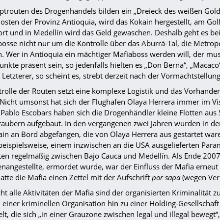
ptrouten des Drogenhandels bilden ein „Dreieck des weißen Golde
osten der Provinz Antioquia, wird das Kokain hergestellt, am Gol
ort und in Medellín wird das Geld gewaschen. Deshalb geht es be
osse nicht nur um die Kontrolle über das Aburrá-Tal, die Metrop
. Wer in Antioquia ein mächtiger Mafiaboss werden will, der muss
unkte präsent sein, so jedenfalls hielten es „Don Berna“, „Macaco
 Letzterer, so scheint es, strebt derzeit nach der Vormachtstell
trolle der Routen setzt eine komplexe Logistik und das Vorhande
 Nicht umsonst hat sich der Flughafen Olaya Herrera immer im Vi
t Pablo Escobars haben sich die Drogenhändler kleine Flotten aus
aubern aufgebaut. In den vergangenen zwei Jahren wurden in der
ain an Bord abgefangen, die von Olaya Herrera aus gestartet wa
beispielsweise, einem inzwischen an die USA ausgelieferten Para
ten regelmäßig zwischen Bajo Cauca und Medellín. Als Ende 2007
enangestellte, ermordet wurde, war der Einfluss der Mafia erneut 
atte die Mafia einen Zettel mit der Aufschrift
por sapa
(wegen Verr
ht alle Aktivitäten der Mafia sind der organisierten Kriminalität
n einer kriminellen Organisation hin zu einer Holding-Gesellsch
lt, die sich „in einer Grauzone zwischen legal und illegal bewegt“