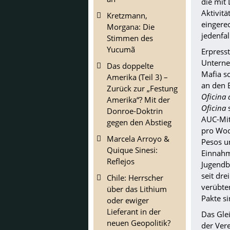
die mit
Aktivit
Kretzmann,
eingere
Morgana: Die
jedenfal
Stimmen des
Yucumã
Erpress
Unterne
Das doppelte
Mafia sc
Amerika (Teil 3) –
an den E
Zurück zur „Festung
Oficina 
Amerika“? Mit der
Oficina
s
Donroe-Doktrin
AUC-Mit
gegen den Abstieg
pro Woc
Marcela Arroyo &
Pesos un
Quique Sinesi:
Einnahm
Reflejos
Jugendba
seit dre
Chile: Herrscher
verübte
über das Lithium
Pakte s
oder ewiger
Lieferant in der
Das Glei
neuen Geopolitik?
der Ver