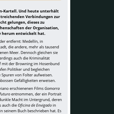
n-Kartell. Und heute unterhält
itreichenden Verbindungen zur
cht gelungen, dieses zu
chenschaften der Organisation,
a
herum entwickelt hat.
r entfernt: Medellín, in
tadt, die andere, mehr als tausend
ffenen Meer. Dennoch gleichen sie
lerdings auch die Kriminalität
auf mit der Browning im Hosenbund
fen Politiker und begleichen
e Spuren von Folter aufweisen.
bossen Gefälligkeiten erweisen.
iano erschienenen Films
Gomorra
futuro
entnommen, der ein Portrait
e dunkle Macht im Untergrund, deren
s auch die
Oficina de Envigado
in
in seinem Buch beschrieben hat. Es