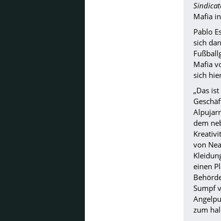
Sindica
Mafia i
Pablo E
sich dan
Fußballg
Mafia v
sich hie
„Das is
Geschäf
Alpujar
dem neb
Kreativi
von Neap
Kleidun
einen P
Behörde
Sumpf v
Angelpun
zum hal