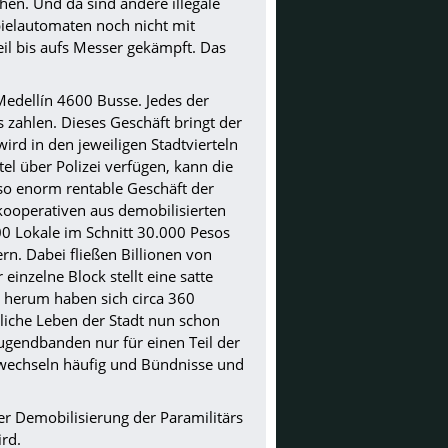
en. Und da sind andere illegale
pielautomaten noch nicht mit
il bis aufs Messer gekämpft. Das
Medellín 4600 Busse. Jedes der
zahlen. Dieses Geschäft bringt der
ird in den jeweiligen Stadtvierteln
el über Polizei verfügen, kann die
nso enorm rentable Geschäft der
kooperativen aus demobilisierten
00 Lokale im Schnitt 30.000 Pesos
n. Dabei fließen Billionen von
einzelne Block stellt eine satte
 herum haben sich circa 360
tliche Leben der Stadt nun schon
 Jugendbanden nur für einen Teil der
wechseln häufig und Bündnisse und
der Demobilisierung der Paramilitärs
rd.