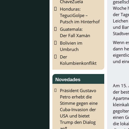
ChaveZuela
gesellsc
Woche ha
Honduras:
der Tag
TeguciGolpe –
Leichen
Putsch im Hinterhof
und Ban
Guatemala:
Stadtve
Der Fall Xamán
Wenn es
Bolivien im
dann he
Umbruch
eigentl
Der
und ein
Kolumbienkonflikt
Novedades
Am 15. 
Präsident Gustavo
der bes
Petro erhebt die
Apartme
Stimme gegen eine
kleinkal
Cuba-Invasion der
gegolte
USA und bietet
einen Gr
Trump den Dialog
die loka
an*