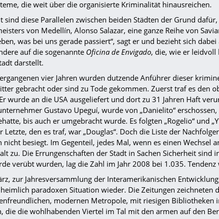
teme, die weit über die organisierte Kriminalität hinausreichen.
ht sind diese Parallelen zwischen beiden Städten der Grund dafür,
isters von Medellín, Alonso Salazar, eine ganze Reihe von Savian
eben, was bei uns gerade passiert“, sagt er und bezieht sich dabe
ndere auf die sogenannte
Oficina de Envigado
, die, wie er leidvol
tadt darstellt.
vergangenen vier Jahren wurden dutzende Anführer dieser krimine
Gitter gebracht oder sind zu Tode gekommen. Zuerst traf es den 
Er wurde an die USA ausgeliefert und dort zu 31 Jahren Haft verurt
unternehmer Gustavo Upeguí, wurde von „Danielito“ erschossen, 
ehatte, bis auch er umgebracht wurde. Es folgten „Rogelio“ und „
 Letzte, den es traf, war „Douglas“. Doch die Liste der Nachfolger 
 nicht besiegt. Im Gegenteil, jedes Mal, wenn es einen Wechsel a
alt zu. Die Errungenschaften der Stadt in Sachen Sicherheit sind
de verübt wurden, lag die Zahl im Jahr 2008 bei 1.035. Tendenz 
rz, zur Jahresversammlung der Interamerikanischen Entwicklungsb
nheimlich paradoxen Situation wieder. Die Zeitungen zeichneten d
nfreundlichen, modernen Metropole, mit riesigen Bibliotheken in
n, die die wohlhabenden Viertel im Tal mit den armen auf den B