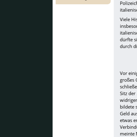
Polizeic
italien
Viele H
insbeson
italien
dürfte s
durch di
Vor ein
großes 
schließ
Sitz der
widrige
bildete 
Geld au
etwas e
Verbind
meinte 