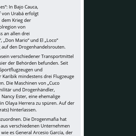
s“: In Bajo Cauca,
f von Urabá erfolgt
i dem Krieg der
olregion von
 an allen drei
“, „Don Mario“ und El „Loco“
ung auf den Drogenhandelsrouten.
nsein verschiedener Transportmittel
sier der Behörden befunden. Seit
 Sportflugzeugen und
 Karibik mindestens drei Flugzeuge
ren. Die Maschinen von „Cuco
militär und Drogenhändler,
 Nancy Ester, eine ehemalige
in Olaya Herrera zu spüren. Auf der
ats) hinterlassen.
 zuzuordnen. Die Drogenmafia hat
aft aus verschiedenen Unternehmen
, wie es General Arcesio García, der