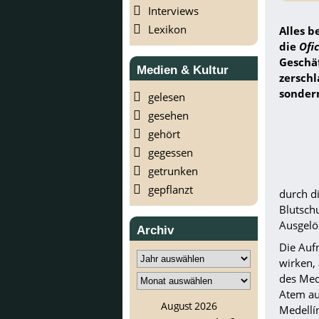
Interviews
Lexikon
Alles b
die
Ofi
Geschäf
Medien & Kultur
zerschl
sondern
gelesen
gesehen
gehört
gegessen
getrunken
gepflanzt
durch di
Blutschu
Ausgelö
Archiv
Die Auf
wirken,
des Mede
Atem au
August 2026
Medellí