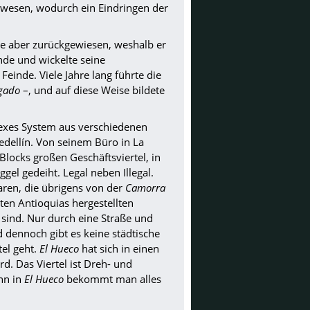
ewesen, wodurch ein Eindringen der
e aber zurückgewiesen, weshalb er
unde und wickelte seine
Feinde. Viele Jahre lang führte die
igado
–, und auf diese Weise bildete
lexes System aus verschiedenen
edellín. Von seinem Büro in La
Blocks großen Geschäftsviertel, in
l gedeiht. Legal neben Illegal.
Waren, die übrigens von der
Camorra
ten Antioquias hergestellten
sind. Nur durch eine Straße und
d dennoch gibt es keine städtische
tel geht.
El Hueco
hat sich in einen
. Das Viertel ist Dreh- und
enn in
El Hueco
bekommt man alles