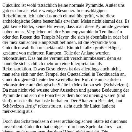
Cuicuilco ist wohl tatsächlich keine normale Pyramide. Außer uns
gab es damals relativ wenige Besucher. In einschlägigen
Reiseführern, ich habe das noch einmal überprüft, wird diese
archäologische Stätte bestenfalls erwähnt. Meist nicht einmal das. Es
gibt keine Bilder, keine Hinweise, dass man diese Pyramide gesehen
haben muss. Verglichen mit der Sonnenpyramide in Teotihuacán
oder den Resten des Templo Mayor, die sich ja ebenfalls in oder bei
der mexikanischen Hauptstadt befinden, ist die Pyramide von
Cuicuilco wahrlich unspektakulär. Ein nicht allzu großer Hügel,
gesäumt von mehreren Rampen. Teile der Anlage wurden
rekonstruiert. Das hat sie vermutlich verschlimmbessert, denn es
handelte sich sichtlich mehr um eine Interpretation als
Rekonstruktion. Etwas Besonderes ist das allerdings auch nicht,
man sehe sich nur den Tempel des Quetzalcóatl in Teotihuacán an.
Cuicuilco genießt heute den zweifelhaften Ruf, die am stärksten
rekonstruierte archäologische Stätte in Mexiko zu sein (Schávelzon).
Da man nicht viel wusste über Aussehen und genaue Bedeutung der
Pyramide und sich die Forscher zudem höchst uneinig waren (und
sind), musste die Fantasie herhalten. Der Altar zum Beispiel, laut
Schávelzon „irrig“ rekonstruiert, sieht auch für Laien äußerst
merkwürdig aus.
Doch das Schattendasein dieser archäologischen Stätte ist durchaus
unverdient. Cuicuilco hat einiges – durchaus Spektakuläres – zu
bieten, auch wenn man das dem Hügel nicht ansieht. Die