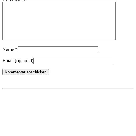
Name
*
Email
(optional)