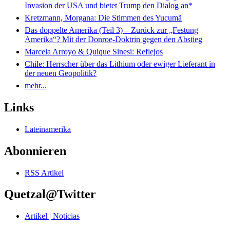
Invasion der USA und bietet Trump den Dialog an*
Kretzmann, Morgana: Die Stimmen des Yucumã
Das doppelte Amerika (Teil 3) – Zurück zur „Festung
Amerika“? Mit der Donroe-Doktrin gegen den Abstieg
Marcela Arroyo & Quique Sinesi: Reflejos
Chile: Herrscher über das Lithium oder ewiger Lieferant in
der neuen Geopolitik?
mehr...
Links
Lateinamerika
Abonnieren
RSS Artikel
Quetzal@Twitter
Artikel | Noticias