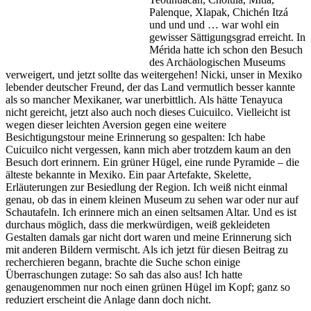
Palenque, Xlapak, Chichén Itzá
und und und … war wohl ein
gewisser Sättigungsgrad erreicht. In
Mérida hatte ich schon den Besuch
des Archäologischen Museums
verweigert, und jetzt sollte das weitergehen! Nicki, unser in Mexiko
lebender deutscher Freund, der das Land vermutlich besser kannte
als so mancher Mexikaner, war unerbittlich. Als hätte Tenayuca
nicht gereicht, jetzt also auch noch dieses Cuicuilco. Vielleicht ist
wegen dieser leichten Aversion gegen eine weitere
Besichtigungstour meine Erinnerung so gespalten: Ich habe
Cuicuilco nicht vergessen, kann mich aber trotzdem kaum an den
Besuch dort erinnern. Ein grüner Hügel, eine runde Pyramide – die
älteste bekannte in Mexiko. Ein paar Artefakte, Skelette,
Erläuterungen zur Besiedlung der Region. Ich weiß nicht einmal
genau, ob das in einem kleinen Museum zu sehen war oder nur auf
Schautafeln. Ich erinnere mich an einen seltsamen Altar. Und es ist
durchaus möglich, dass die merkwürdigen, weiß gekleideten
Gestalten damals gar nicht dort waren und meine Erinnerung sich
mit anderen Bildern vermischt. Als ich jetzt für diesen Beitrag zu
recherchieren begann, brachte die Suche schon einige
Überraschungen zutage: So sah das also aus! Ich hatte
genaugenommen nur noch einen grünen Hügel im Kopf; ganz so
reduziert erscheint die Anlage dann doch nicht.