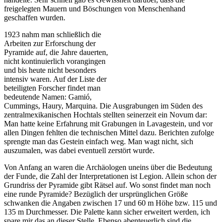
freigelegten Mauern und Böschungen von Menschenhand
geschaffen wurden.
1923 nahm man schließlich die
Arbeiten zur Erforschung der
Pyramide auf, die Jahre dauerten,
nicht kontinuierlich vorangingen
und bis heute nicht besonders
intensiv waren. Auf der Liste der
beteiligten Forscher findet man
bedeutende Namen: Gamió,
Cummings, Haury, Marquina. Die Ausgrabungen im Süden des
zentralmexikanischen Hochtals stellten seinerzeit ein Novum dar:
Man hatte keine Erfahrung mit Grabungen in Lavagestein, und vor
allen Dingen fehlten die technischen Mittel dazu. Berichten zufolge
sprengte man das Gestein einfach weg. Man wagt nicht, sich
auszumalen, was dabei eventuell zerstört wurde.
Von Anfang an waren die Archäologen uneins über die Bedeutung
der Funde, die Zahl der Interpretationen ist Legion. Allein schon der
Grundriss der Pyramide gibt Rätsel auf. Wo sonst findet man noch
eine runde Pyramide? Bezüglich der ursprünglichen Größe
schwanken die Angaben zwischen 17 und 60 m Höhe bzw. 115 und
135 m Durchmesser. Die Palette kann sicher erweitert werden, ich
spare mir das an dieser Stelle. Ebenso abenteuerlich sind die