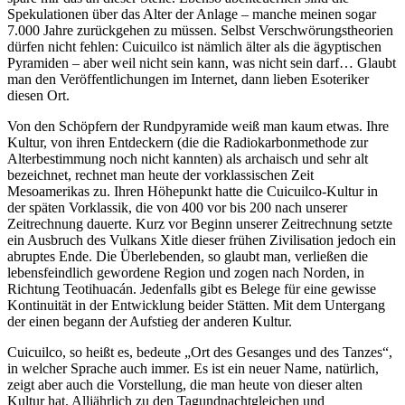
Spekulationen über das Alter der Anlage – manche meinen sogar
7.000 Jahre zurückgehen zu müssen. Selbst Verschwörungstheorien
dürfen nicht fehlen: Cuicuilco ist nämlich älter als die ägyptischen
Pyramiden – aber weil nicht sein kann, was nicht sein darf… Glaubt
man den Veröffentlichungen im Internet, dann lieben Esoteriker
diesen Ort.
Von den Schöpfern der Rundpyramide weiß man kaum etwas. Ihre
Kultur, von ihren Entdeckern (die die Radiokarbonmethode zur
Alterbestimmung noch nicht kannten) als archaisch und sehr alt
bezeichnet, rechnet man heute der vorklassischen Zeit
Mesoamerikas zu. Ihren Höhepunkt hatte die Cuicuilco-Kultur in
der späten Vorklassik, die von 400 vor bis 200 nach unserer
Zeitrechnung dauerte. Kurz vor Beginn unserer Zeitrechnung setzte
ein Ausbruch des Vulkans Xitle dieser frühen Zivilisation jedoch ein
abruptes Ende. Die Überlebenden, so glaubt man, verließen die
lebensfeindlich gewordene Region und zogen nach Norden, in
Richtung Teotihuacán. Jedenfalls gibt es Belege für eine gewisse
Kontinuität in der Entwicklung beider Stätten. Mit dem Untergang
der einen begann der Aufstieg der anderen Kultur.
Cuicuilco, so heißt es, bedeute „Ort des Gesanges und des Tanzes“,
in welcher Sprache auch immer. Es ist ein neuer Name, natürlich,
zeigt aber auch die Vorstellung, die man heute von dieser alten
Kultur hat. Alljährlich zu den Tagundnachtgleichen und