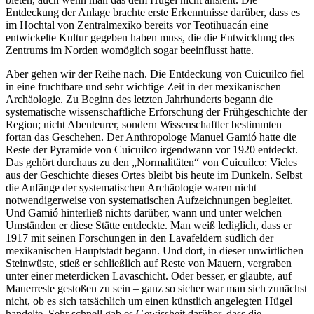
Entdeckung der Anlage brachte erste Erkenntnisse darüber, dass es
im Hochtal von Zentralmexiko bereits vor Teotihuacán eine
entwickelte Kultur gegeben haben muss, die die Entwicklung des
Zentrums im Norden womöglich sogar beeinflusst hatte.
Aber gehen wir der Reihe nach. Die Entdeckung von Cuicuilco fiel
in eine fruchtbare und sehr wichtige Zeit in der mexikanischen
Archäologie. Zu Beginn des letzten Jahrhunderts begann die
systematische wissenschaftliche Erforschung der Frühgeschichte der
Region; nicht Abenteurer, sondern Wissenschaftler bestimmten
fortan das Geschehen. Der Anthropologe Manuel Gamió hatte die
Reste der Pyramide von Cuicuilco irgendwann vor 1920 entdeckt.
Das gehört durchaus zu den „Normalitäten“ von Cuicuilco: Vieles
aus der Geschichte dieses Ortes bleibt bis heute im Dunkeln. Selbst
die Anfänge der systematischen Archäologie waren nicht
notwendigerweise von systematischen Aufzeichnungen begleitet.
Und Gamió hinterließ nichts darüber, wann und unter welchen
Umständen er diese Stätte entdeckte. Man weiß lediglich, dass er
1917 mit seinen Forschungen in den Lavafeldern südlich der
mexikanischen Hauptstadt begann. Und dort, in dieser unwirtlichen
Steinwüste, stieß er schließlich auf Reste von Mauern, vergraben
unter einer meterdicken Lavaschicht. Oder besser, er glaubte, auf
Mauerreste gestoßen zu sein – ganz so sicher war man sich zunächst
nicht, ob es sich tatsächlich um einen künstlich angelegten Hügel
handelte. Sehr schnell gab es Gewissheit darüber, dass die