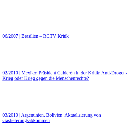
06/2007
|
Brasilien – RCTV Kritik
02/2010
|
Mexiko: Präsident Calderón in der Kritik: Anti-Drogen-
Krieg oder Krieg gegen die Menschenrechte?
03/2010
|
Argentinien, Bolivien: Aktualisierung von
Gaslieferungsabkommen