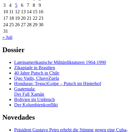
3
4
5
6
7
8
9
10
11
12
13
14
15
16
17
18
19
20
21
22
23
24
25
26
27
28
29
30
31
« Juli
Dossier
Lateinamerikanische Militärdiktaturen 1964-1990
Zikapiade in Brasilien
40 Jahre Putsch in Chile
Quo Vadis, ChaveZuela
Honduras: TeguciGolpe – Putsch im Hinterhof
Guatemala:
Der Fall Xamán
Bolivien im Umbruch
Der Kolumbienkonflikt
Novedades
Präsident Gustavo Petro erhebt die Stimme gegen eine Cuba-