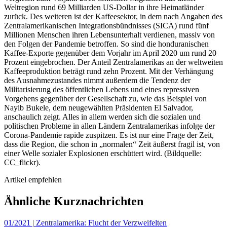
Weltregion rund 69 Milliarden US-Dollar in ihre Heimatländer
zurück. Des weiteren ist der Kaffeesektor, in dem nach Angaben des
Zentralamerikanischen Integrationsbündnisses (SICA) rund fünf
Millionen Menschen ihren Lebensunterhalt verdienen, massiv von
den Folgen der Pandemie betroffen. So sind die honduranischen
Kaffee-Exporte gegenüber dem Vorjahr im April 2020 um rund 20
Prozent eingebrochen. Der Anteil Zentralamerikas an der weltweiten
Kaffeeproduktion beträgt rund zehn Prozent. Mit der Verhängung
des Ausnahmezustandes nimmt außerdem die Tendenz der
Militarisierung des öffentlichen Lebens und eines repressiven
Vorgehens gegenüber der Gesellschaft zu, wie das Beispiel von
Nayib Bukele, dem neugewählten Präsidenten El Salvador,
anschaulich zeigt. Alles in allem werden sich die sozialen und
politischen Probleme in allen Ländern Zentralamerikas infolge der
Corona-Pandemie rapide zuspitzen. Es ist nur eine Frage der Zeit,
dass die Region, die schon in „normalen“ Zeit äußerst fragil ist, von
einer Welle sozialer Explosionen erschüttert wird. (Bildquelle:
CC_flickr).
Artikel empfehlen
Ähnliche Kurznachrichten
01/2021
|
Zentralamerika: Flucht der Verzweifelten