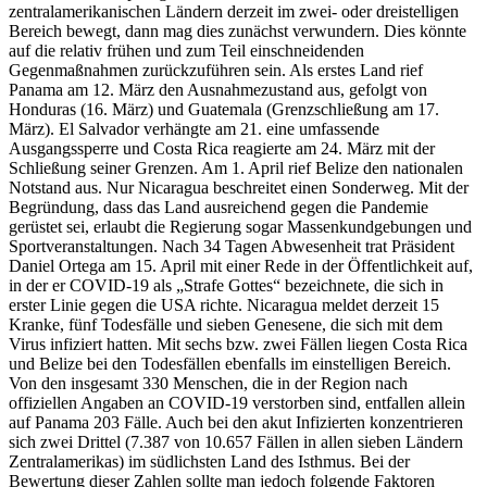
zentralamerikanischen Ländern derzeit im zwei- oder dreistelligen
Bereich bewegt, dann mag dies zunächst verwundern. Dies könnte
auf die relativ frühen und zum Teil einschneidenden
Gegenmaßnahmen zurückzuführen sein. Als erstes Land rief
Panama am 12. März den Ausnahmezustand aus, gefolgt von
Honduras (16. März) und Guatemala (Grenzschließung am 17.
März). El Salvador verhängte am 21. eine umfassende
Ausgangssperre und Costa Rica reagierte am 24. März mit der
Schließung seiner Grenzen. Am 1. April rief Belize den nationalen
Notstand aus. Nur Nicaragua beschreitet einen Sonderweg. Mit der
Begründung, dass das Land ausreichend gegen die Pandemie
gerüstet sei, erlaubt die Regierung sogar Massenkundgebungen und
Sportveranstaltungen. Nach 34 Tagen Abwesenheit trat Präsident
Daniel Ortega am 15. April mit einer Rede in der Öffentlichkeit auf,
in der er COVID-19 als „Strafe Gottes“ bezeichnete, die sich in
erster Linie gegen die USA richte. Nicaragua meldet derzeit 15
Kranke, fünf Todesfälle und sieben Genesene, die sich mit dem
Virus infiziert hatten. Mit sechs bzw. zwei Fällen liegen Costa Rica
und Belize bei den Todesfällen ebenfalls im einstelligen Bereich.
Von den insgesamt 330 Menschen, die in der Region nach
offiziellen Angaben an COVID-19 verstorben sind, entfallen allein
auf Panama 203 Fälle. Auch bei den akut Infizierten konzentrieren
sich zwei Drittel (7.387 von 10.657 Fällen in allen sieben Ländern
Zentralamerikas) im südlichsten Land des Isthmus. Bei der
Bewertung dieser Zahlen sollte man jedoch folgende Faktoren