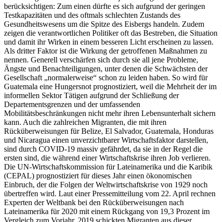
berücksichtigen: Zum einen dürfte es sich aufgrund der geringen
Testkapazitäten und des oftmals schlechten Zustands des
Gesundheitswesens um die Spitze des Eisbergs handeln. Zudem
zeigen die verantwortlichen Politiker oft das Bestreben, die Situation
und damit ihr Wirken in einem besseren Licht erscheinen zu lassen.
Als dritter Faktor ist die Wirkung der getroffenen Maßnahmen zu
nennen. Generell verschärfen sich durch sie all jene Probleme,
Ängste und Benachteiligungen, unter denen die Schwächsten der
Gesellschaft „normalerweise“ schon zu leiden haben. So wird für
Guatemala eine Hungersnot prognostiziert, weil die Mehrheit der im
informellen Sektor Tätigen aufgrund der Schließung der
Departementsgrenzen und der umfassenden
Mobilitätsbeschränkungen nicht mehr ihren Lebensunterhalt sichern
kann. Auch die zahlreichen Migranten, die mit ihren
Rücküberweisungen für Belize, El Salvador, Guatemala, Honduras
und Nicaragua einen unverzichtbarer Wirtschaftsfaktor darstellen,
sind durch COVID-19 massiv gefährdet, da sie in der Regel die
ersten sind, die während einer Wirtschaftskrise ihren Job verlieren.
Die UN-Wirtschaftskommission für Lateinamerika und die Karibik
(CEPAL) prognostiziert für dieses Jahr einen ökonomischen
Einbruch, der die Folgen der Weltwirtschaftskrise von 1929 noch
übertreffen wird. Laut einer Pressemitteilung vom 22. April rechnen
Experten der Weltbank bei den Rücküberweisungen nach
Lateinamerika für 2020 mit einem Rückgang von 19,3 Prozent im
Vergleich zum Vorjahr. 2019 schickten Migranten aus dieser