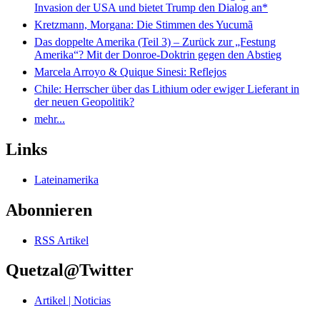
Invasion der USA und bietet Trump den Dialog an*
Kretzmann, Morgana: Die Stimmen des Yucumã
Das doppelte Amerika (Teil 3) – Zurück zur „Festung
Amerika“? Mit der Donroe-Doktrin gegen den Abstieg
Marcela Arroyo & Quique Sinesi: Reflejos
Chile: Herrscher über das Lithium oder ewiger Lieferant in
der neuen Geopolitik?
mehr...
Links
Lateinamerika
Abonnieren
RSS Artikel
Quetzal@Twitter
Artikel | Noticias