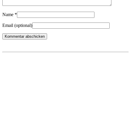
Name
*
Email
(optional)