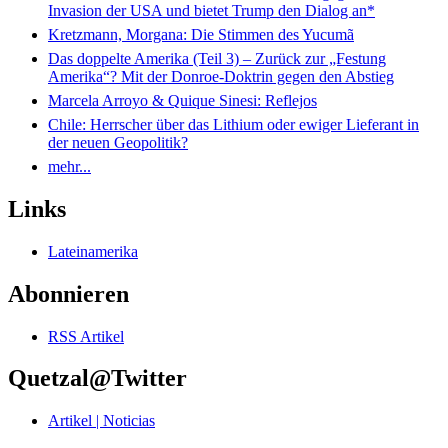
Invasion der USA und bietet Trump den Dialog an*
Kretzmann, Morgana: Die Stimmen des Yucumã
Das doppelte Amerika (Teil 3) – Zurück zur „Festung
Amerika“? Mit der Donroe-Doktrin gegen den Abstieg
Marcela Arroyo & Quique Sinesi: Reflejos
Chile: Herrscher über das Lithium oder ewiger Lieferant in
der neuen Geopolitik?
mehr...
Links
Lateinamerika
Abonnieren
RSS Artikel
Quetzal@Twitter
Artikel | Noticias