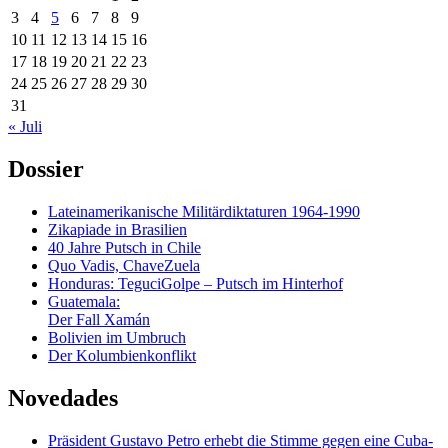
3
4
5
6
7
8
9
10
11
12
13
14
15
16
17
18
19
20
21
22
23
24
25
26
27
28
29
30
31
« Juli
Dossier
Lateinamerikanische Militärdiktaturen 1964-1990
Zikapiade in Brasilien
40 Jahre Putsch in Chile
Quo Vadis, ChaveZuela
Honduras: TeguciGolpe – Putsch im Hinterhof
Guatemala:
Der Fall Xamán
Bolivien im Umbruch
Der Kolumbienkonflikt
Novedades
Präsident Gustavo Petro erhebt die Stimme gegen eine Cuba-