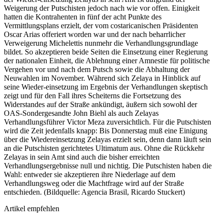
Weigerung der Putschisten jedoch nach wie vor offen. Einigkeit
hatten die Kontrahenten in fünf der acht Punkte des
Vermittlungsplans erzielt, der vom costaricanischen Präsidenten
Oscar Arias offeriert worden war und der nach beharrlicher
Verweigerung Michelettis nunmehr die Verhandlungsgrundlage
bildet. So akzeptieren beide Seiten die Einsetzung einer Regierung
der nationalen Einheit, die Ablehnung einer Amnestie für politische
Vergehen vor und nach dem Putsch sowie die Abhaltung der
Neuwahlen im November. Während sich Zelaya in Hinblick auf
seine Wieder-einsetzung im Ergebnis der Verhandlungen skeptisch
zeigt und für den Fall ihres Scheiterns die Fortsetzung des
Widerstandes auf der Straße ankündigt, äußern sich sowohl der
OAS-Sondergesandte John Biehl als auch Zelayas
Verhandlungsführer Victor Meza zuversichtlich. Für die Putschisten
wird die Zeit jedenfalls knapp: Bis Donnerstag muß eine Einigung
über die Wiedereinsetzung Zelayas erzielt sein, denn dann läuft sein
an die Putschisten gerichtetes Ultimatum aus. Ohne die Rückkehr
Zelayas in sein Amt sind auch die bisher erreichten
Verhandlungsergebnisse null und nichtig. Die Putschisten haben die
Wahl: entweder sie akzeptieren ihre Niederlage auf dem
Verhandlungsweg oder die Machtfrage wird auf der Straße
entschieden. (Bildquelle: Agencia Brasil, Ricardo Stuckert)
Artikel empfehlen