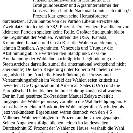
Großgrundbesitzer und Agrarunternehmer der
konservativen Partido Nacional konnte sich mit 55,9
Prozent klar gegen seine Herausforderer
durchsetzen. Elvin Santos von der Partido Liberal erreichte als
Zweitplatzierter lediglich 38,9 Prozent. Drei weitere Kanditaten von
kleineren Parteien spielten keine Rolle. Größter Streitpunkt bleibt
die Legitimität der Wahlen. Während die USA, Kanada,
Kolumbien, Panama und Costa Rica die Wahlen anerkennen,
lehnten Brasilien, Argentinien, Venezuela und Uruguay die
Abstimmung ab. Sie vertreten den Standpunkt, dass die
Anerkennung der Wahl eine nachträgliche Legitimierung des
Staatsstreiches darstelle, zumal die (international weitgehend nicht
anerkannte) De-facto-Regierung unter Roberto Micheletti diese
organisiert habe. Auch die Einschränkung der Presse- und
Versammlungsfreiheit im Vorfeld der Wahlen seien kritisch zu
bewerten. Die Organization of American States (OAS) und die
Europäische Union bleiben in ihrer Haltung zunächst abwartend.
Der im Juni gestürzte Ex-Präsident Manuel Zelaya zweifelt
hingegen die Wahlergebnisse, vor allem die Wahlbeteiligung an. Er
selbst hatte zu einem Boykott der Wahl aufgerufen. Nach den bis
jetzt verkündeten Ergebnissen wären dennoch von den 4,5
Millionen Wahlberechtigten 61 Prozent an die Urnen gegangen.
Seinen Angaben zufolge blieben jedoch im landesweiten
Durchschnitt 65 Prozent der Wähler zu Hause, weshalb die Wahl