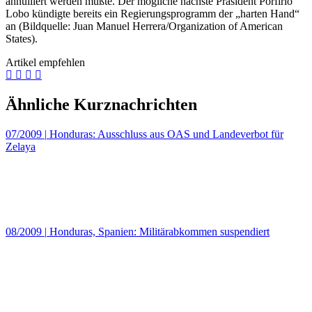
annulliert werden müßte. Der mögliche nächste Präsident Porfirio
Lobo kündigte bereits ein Regierungsprogramm der „harten Hand“
an (Bildquelle: Juan Manuel Herrera/Organization of American
States).
Artikel empfehlen
Ähnliche Kurznachrichten
07/2009
|
Honduras: Ausschluss aus OAS und Landeverbot für
Zelaya
08/2009
|
Honduras, Spanien: Militärabkommen suspendiert