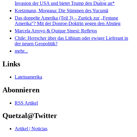
Invasion der USA und bietet Trump den Dialog an*
Kretzmann, Morgana: Die Stimmen des Yucumã
Das doppelte Amerika (Teil 3) – Zurück zur „Festung
Amerika“? Mit der Donroe-Doktrin gegen den Abstieg
Marcela Arroyo & Quique Sinesi: Reflejos
Chile: Herrscher über das Lithium oder ewiger Lieferant in
der neuen Geopolitik?
mehr...
Links
Lateinamerika
Abonnieren
RSS Artikel
Quetzal@Twitter
Artikel | Noticias