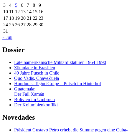
3
4
5
6
7
8
9
10
11
12
13
14
15
16
17
18
19
20
21
22
23
24
25
26
27
28
29
30
31
« Juli
Dossier
Lateinamerikanische Militärdiktaturen 1964-1990
Zikapiade in Brasilien
40 Jahre Putsch in Chile
Quo Vadis, ChaveZuela
Honduras: TeguciGolpe – Putsch im Hinterhof
Guatemala:
Der Fall Xamán
Bolivien im Umbruch
Der Kolumbienkonflikt
Novedades
Präsident Gustavo Petro erhebt die Stimme gegen eine Cuba-