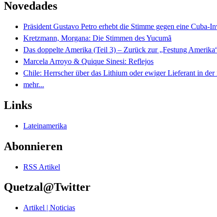
Novedades
Präsident Gustavo Petro erhebt die Stimme gegen eine Cuba-I
Kretzmann, Morgana: Die Stimmen des Yucumã
Das doppelte Amerika (Teil 3) – Zurück zur „Festung Amerika
Marcela Arroyo & Quique Sinesi: Reflejos
Chile: Herrscher über das Lithium oder ewiger Lieferant in der
mehr...
Links
Lateinamerika
Abonnieren
RSS Artikel
Quetzal@Twitter
Artikel | Noticias