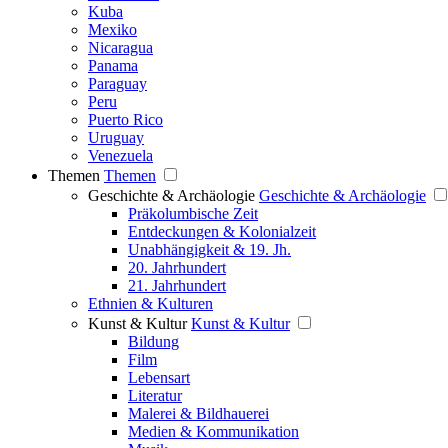
Kuba
Mexiko
Nicaragua
Panama
Paraguay
Peru
Puerto Rico
Uruguay
Venezuela
Themen
Themen
Geschichte & Archäologie
Geschichte & Archäologie
Präkolumbische Zeit
Entdeckungen & Kolonialzeit
Unabhängigkeit & 19. Jh.
20. Jahrhundert
21. Jahrhundert
Ethnien & Kulturen
Kunst & Kultur
Kunst & Kultur
Bildung
Film
Lebensart
Literatur
Malerei & Bildhauerei
Medien & Kommunikation