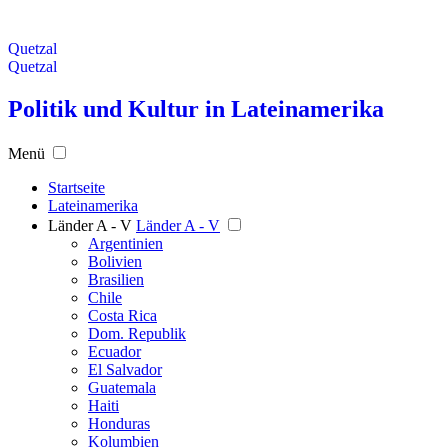
Quetzal
Quetzal
Politik und Kultur in Lateinamerika
Menü
Startseite
Lateinamerika
Länder A - V
Länder A - V
Argentinien
Bolivien
Brasilien
Chile
Costa Rica
Dom. Republik
Ecuador
El Salvador
Guatemala
Haiti
Honduras
Kolumbien