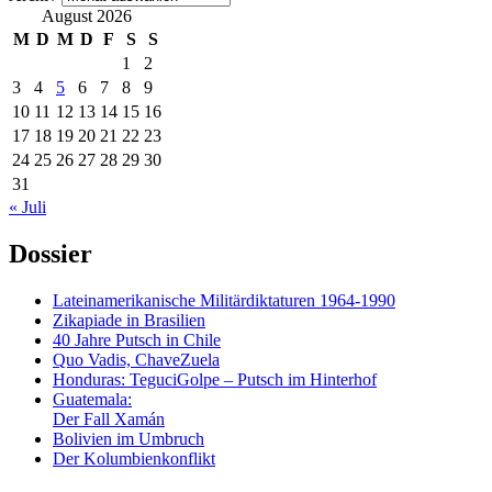
August 2026
M
D
M
D
F
S
S
1
2
3
4
5
6
7
8
9
10
11
12
13
14
15
16
17
18
19
20
21
22
23
24
25
26
27
28
29
30
31
« Juli
Dossier
Lateinamerikanische Militärdiktaturen 1964-1990
Zikapiade in Brasilien
40 Jahre Putsch in Chile
Quo Vadis, ChaveZuela
Honduras: TeguciGolpe – Putsch im Hinterhof
Guatemala:
Der Fall Xamán
Bolivien im Umbruch
Der Kolumbienkonflikt