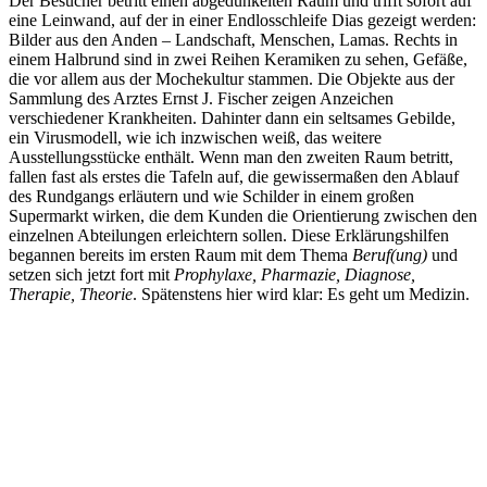
Der Besucher betritt einen abgedunkelten Raum und trifft sofort auf
eine Leinwand, auf der in einer Endlosschleife Dias gezeigt werden:
Bilder aus den Anden – Landschaft, Menschen, Lamas. Rechts in
einem Halbrund sind in zwei Reihen Keramiken zu sehen, Gefäße,
die vor allem aus der Mochekultur stammen. Die Objekte aus der
Sammlung des Arztes Ernst J. Fischer zeigen Anzeichen
verschiedener Krankheiten. Dahinter dann ein seltsames Gebilde,
ein Virusmodell, wie ich inzwischen weiß, das weitere
Ausstellungsstücke enthält. Wenn man den zweiten Raum betritt,
fallen fast als erstes die Tafeln auf, die gewissermaßen den Ablauf
des Rundgangs erläutern und wie Schilder in einem großen
Supermarkt wirken, die dem Kunden die Orientierung zwischen den
einzelnen Abteilungen erleichtern sollen. Diese Erklärungshilfen
begannen bereits im ersten Raum mit dem Thema
Beruf(ung)
und
setzen sich jetzt fort mit
Prophylaxe, Pharmazie, Diagnose,
Therapie, Theorie
. Spätenstens hier wird klar: Es geht um Medizin.