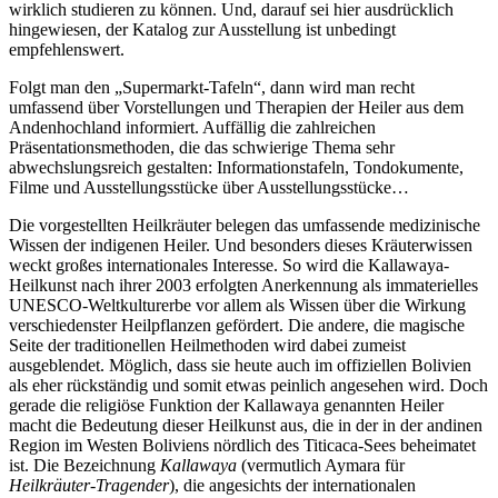
wirklich studieren zu können. Und, darauf sei hier ausdrücklich
hingewiesen, der Katalog zur Ausstellung ist unbedingt
empfehlenswert.
Folgt man den „Supermarkt-Tafeln“, dann wird man recht
umfassend über Vorstellungen und Therapien der Heiler aus dem
Andenhochland informiert. Auffällig die zahlreichen
Präsentationsmethoden, die das schwierige Thema sehr
abwechslungsreich gestalten: Informationstafeln, Tondokumente,
Filme und Ausstellungsstücke über Ausstellungsstücke…
Die vorgestellten Heilkräuter belegen das umfassende medizinische
Wissen der indigenen Heiler. Und besonders dieses Kräuterwissen
weckt großes internationales Interesse. So wird die Kallawaya-
Heilkunst nach ihrer 2003 erfolgten Anerkennung als immaterielles
UNESCO-Weltkulturerbe vor allem als Wissen über die Wirkung
verschiedenster Heilpflanzen gefördert. Die andere, die magische
Seite der traditionellen Heilmethoden wird dabei zumeist
ausgeblendet. Möglich, dass sie heute auch im offiziellen Bolivien
als eher rückständig und somit etwas peinlich angesehen wird. Doch
gerade die religiöse Funktion der Kallawaya genannten Heiler
macht die Bedeutung dieser Heilkunst aus, die in der in der andinen
Region im Westen Boliviens nördlich des Titicaca-Sees beheimatet
ist. Die Bezeichnung
Kallawaya
(vermutlich Aymara für
Heilkräuter-Tragender
), die angesichts der internationalen