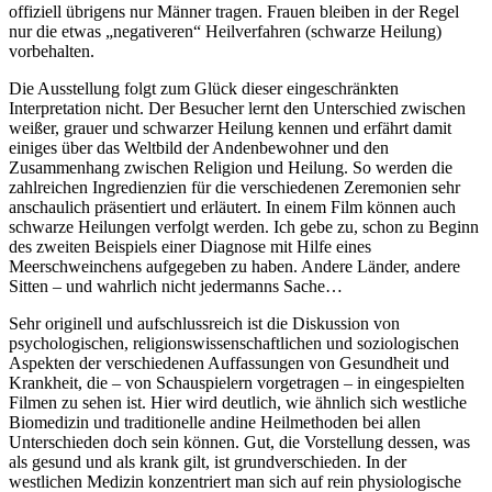
offiziell übrigens nur Männer tragen. Frauen bleiben in der Regel
nur die etwas „negativeren“ Heilverfahren (schwarze Heilung)
vorbehalten.
Die Ausstellung folgt zum Glück dieser eingeschränkten
Interpretation nicht. Der Besucher lernt den Unterschied zwischen
weißer, grauer und schwarzer Heilung kennen und erfährt damit
einiges über das Weltbild der Andenbewohner und den
Zusammenhang zwischen Religion und Heilung. So werden die
zahlreichen Ingredienzien für die verschiedenen Zeremonien sehr
anschaulich präsentiert und erläutert. In einem Film können auch
schwarze Heilungen verfolgt werden. Ich gebe zu, schon zu Beginn
des zweiten Beispiels einer Diagnose mit Hilfe eines
Meerschweinchens aufgegeben zu haben. Andere Länder, andere
Sitten – und wahrlich nicht jedermanns Sache…
Sehr originell und aufschlussreich ist die Diskussion von
psychologischen, religionswissenschaftlichen und soziologischen
Aspekten der verschiedenen Auffassungen von Gesundheit und
Krankheit, die – von Schauspielern vorgetragen – in eingespielten
Filmen zu sehen ist. Hier wird deutlich, wie ähnlich sich westliche
Biomedizin und traditionelle andine Heilmethoden bei allen
Unterschieden doch sein können. Gut, die Vorstellung dessen, was
als gesund und als krank gilt, ist grundverschieden. In der
westlichen Medizin konzentriert man sich auf rein physiologische