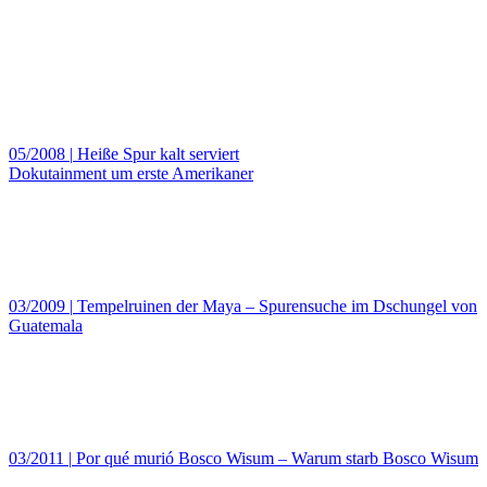
05/2008
|
Heiße Spur kalt serviert
Dokutainment um erste Amerikaner
03/2009
|
Tempelruinen der Maya – Spurensuche im Dschungel von
Guatemala
03/2011
|
Por qué murió Bosco Wisum – Warum starb Bosco Wisum