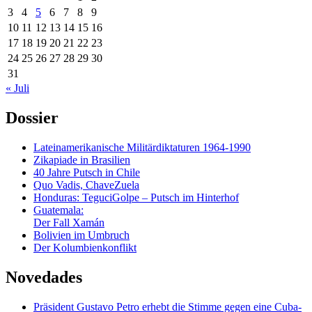
3
4
5
6
7
8
9
10
11
12
13
14
15
16
17
18
19
20
21
22
23
24
25
26
27
28
29
30
31
« Juli
Dossier
Lateinamerikanische Militärdiktaturen 1964-1990
Zikapiade in Brasilien
40 Jahre Putsch in Chile
Quo Vadis, ChaveZuela
Honduras: TeguciGolpe – Putsch im Hinterhof
Guatemala:
Der Fall Xamán
Bolivien im Umbruch
Der Kolumbienkonflikt
Novedades
Präsident Gustavo Petro erhebt die Stimme gegen eine Cuba-