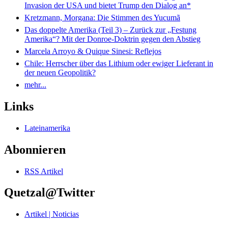
Invasion der USA und bietet Trump den Dialog an*
Kretzmann, Morgana: Die Stimmen des Yucumã
Das doppelte Amerika (Teil 3) – Zurück zur „Festung
Amerika“? Mit der Donroe-Doktrin gegen den Abstieg
Marcela Arroyo & Quique Sinesi: Reflejos
Chile: Herrscher über das Lithium oder ewiger Lieferant in
der neuen Geopolitik?
mehr...
Links
Lateinamerika
Abonnieren
RSS Artikel
Quetzal@Twitter
Artikel | Noticias