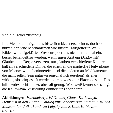
sind die Heiler zuständig.
Ihre Methoden mögen uns bisweilen bizarr erscheinen, doch sie
nutzen ähnliche Mechanismen wie unsere Halbgötter in Weiß.
Bilden wir aufgeklärten Westeuropäer uns nicht manchmal ein,
besser behandelt zu werden, wenn unser Arzt ein
Doktor
ist?
Glaube kann Berge versetzen, nur glauben verschiedene Kulturen
halt an verschiedene Dinge: die einen an die magische Heilwirkung
von Meerschweincheninnereien und die anderen an Medikamente,
die nicht selten (rein naturwissenschaftlich gesehen) als eher
wirkungslos eingestuft werden oder sowieso nur Placebos sind. Das
hilft beides nicht immer, aber oft genug. Wie, weiß keiner so richtig;
die Kallawaya-Ausstellung erinnert uns aber daran.
Abbildungen:
Edenheiser, Iris/ Deimel, Claus: Kallawaya.
Heilkunst in den Anden. Katalog zur Sonderausstellung im GRASSI
Museum für Völkerkunde zu Leipzig vom 3.12.2010 bis zum
8.5.2011.