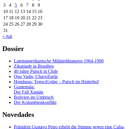
3
4
5
6
7
8
9
10
11
12
13
14
15
16
17
18
19
20
21
22
23
24
25
26
27
28
29
30
31
« Juli
Dossier
Lateinamerikanische Militärdiktaturen 1964-1990
Zikapiade in Brasilien
40 Jahre Putsch in Chile
Quo Vadis, ChaveZuela
Honduras: TeguciGolpe – Putsch im Hinterhof
Guatemala:
Der Fall Xamán
Bolivien im Umbruch
Der Kolumbienkonflikt
Novedades
Präsident Gustavo Petro erhebt die Stimme gegen eine Cuba-