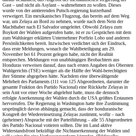
Gast – und nicht als Asylant – wahrnehmen zu wollen. Dieses
wurde von der amtierenden Putsch-regierung kurzerhand
verweigert. Ein mexikanisches Flugzeug, das bereits auf dem Weg
war, um Zelaya an Bord zu nehmen, wurde nach dem Nein der
Machthaber nach El Salvador umgeleitet. Obwohl Zelaya zum
Boykott der Wahlen aufgerufen hatte, ist er zu Gesprächen mit dem
zum Wahlsieger erklärten Unternehmer Porfirio Lobo und anderen
Persönlichkeiten bereit. Inzwischen verdichtet sich der Eindruck,
dass erste Meldungen, wonach die Wahlbeteiligung am 29.
November bei 61 Prozent gelegen habe, nicht der Realität
entsprechen. Meldungen von unabhängigen Beobachtern aus
Honduras verweisen darauf, dass nach ersten Angaben des Obersten
Wahlgerichts (TSE) weniger als die Hälfte der Wahl-berechtigten
ihre Stimme abgegeben hätte. Nachdem eine überwältigende
Mehrheit des Parlaments (111 von 125 Abgeordneten, darunter die
gesamte Fraktion des Partido Nacional) eine Rückkehr Zelayas in
sein Amt vor einer Woche abgelehnt hatte, muss die dennoch
erfolgte Anerkennung der Wahlen durch die USA größtes Erstaunen
hervorrufen. Die Regierung in Washington hatte ihre Zustimmung
ursprünglich davon abhängig gemacht, dass der honduranische
Kongreß der Wiedereinsetzung Zelayas zustimmt, wofür – nach
(geheimer) Absprache mit der Parteiführung – alle 55 Abgeordneten
des Partido Nacional votieren sollten. Die im Land aktive
Widerstandsfront bekräftigt die Nichtanerkennung der Wahlen und