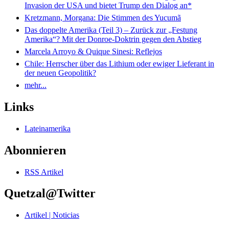
Invasion der USA und bietet Trump den Dialog an*
Kretzmann, Morgana: Die Stimmen des Yucumã
Das doppelte Amerika (Teil 3) – Zurück zur „Festung
Amerika“? Mit der Donroe-Doktrin gegen den Abstieg
Marcela Arroyo & Quique Sinesi: Reflejos
Chile: Herrscher über das Lithium oder ewiger Lieferant in
der neuen Geopolitik?
mehr...
Links
Lateinamerika
Abonnieren
RSS Artikel
Quetzal@Twitter
Artikel | Noticias