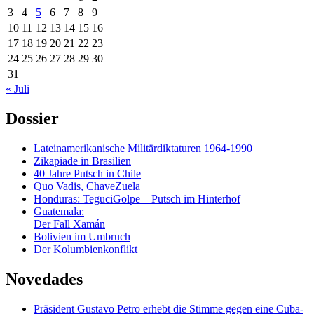
3
4
5
6
7
8
9
10
11
12
13
14
15
16
17
18
19
20
21
22
23
24
25
26
27
28
29
30
31
« Juli
Dossier
Lateinamerikanische Militärdiktaturen 1964-1990
Zikapiade in Brasilien
40 Jahre Putsch in Chile
Quo Vadis, ChaveZuela
Honduras: TeguciGolpe – Putsch im Hinterhof
Guatemala:
Der Fall Xamán
Bolivien im Umbruch
Der Kolumbienkonflikt
Novedades
Präsident Gustavo Petro erhebt die Stimme gegen eine Cuba-