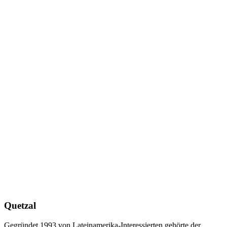
Quetzal
Gegründet 1993 von Lateinamerika-Interessierten gehörte der