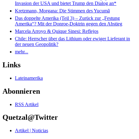
Invasion der USA und bietet Trump den Dialog an*
Kretzmann, Morgana: Die Stimmen des Yucumã
Das doppelte Amerika (Teil 3) – Zurück zur „Festung
Amerika“? Mit der Donroe-Doktrin gegen den Abstieg
Marcela Arroyo & Quique Sinesi: Reflejos
Chile: Herrscher über das Lithium oder ewiger Lieferant in
der neuen Geopolitik?
mehr...
Links
Lateinamerika
Abonnieren
RSS Artikel
Quetzal@Twitter
Artikel | Noticias