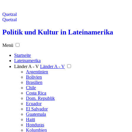
Quetzal
Quetzal
Politik und Kultur in Lateinamerika
Menü
Startseite
Lateinamerika
Länder A - V
Länder A - V
Argentinien
Bolivien
Brasilien
Chile
Costa Rica
Dom. Republik
Ecuador
El Salvador
Guatemala
Haiti
Honduras
Kolumbien