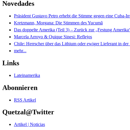
Novedades
Präsident Gustavo Petro erhebt die Stimme gegen eine Cuba-I
Kretzmann, Morgana: Die Stimmen des Yucumã
Das doppelte Amerika (Teil 3) – Zurück zur „Festung Amerika
Marcela Arroyo & Quique Sinesi: Reflejos
Chile: Herrscher über das Lithium oder ewiger Lieferant in der
mehr...
Links
Lateinamerika
Abonnieren
RSS Artikel
Quetzal@Twitter
Artikel | Noticias