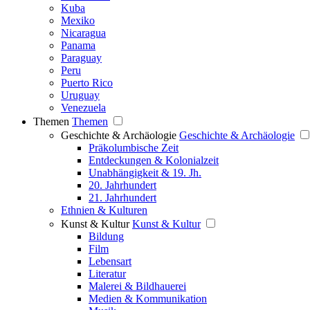
Kuba
Mexiko
Nicaragua
Panama
Paraguay
Peru
Puerto Rico
Uruguay
Venezuela
Themen
Themen
Geschichte & Archäologie
Geschichte & Archäologie
Präkolumbische Zeit
Entdeckungen & Kolonialzeit
Unabhängigkeit & 19. Jh.
20. Jahrhundert
21. Jahrhundert
Ethnien & Kulturen
Kunst & Kultur
Kunst & Kultur
Bildung
Film
Lebensart
Literatur
Malerei & Bildhauerei
Medien & Kommunikation