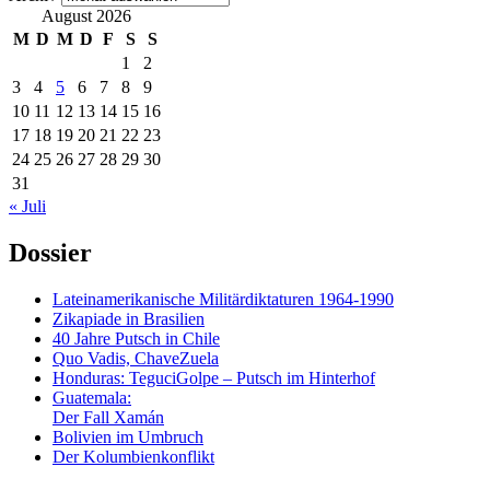
August 2026
M
D
M
D
F
S
S
1
2
3
4
5
6
7
8
9
10
11
12
13
14
15
16
17
18
19
20
21
22
23
24
25
26
27
28
29
30
31
« Juli
Dossier
Lateinamerikanische Militärdiktaturen 1964-1990
Zikapiade in Brasilien
40 Jahre Putsch in Chile
Quo Vadis, ChaveZuela
Honduras: TeguciGolpe – Putsch im Hinterhof
Guatemala:
Der Fall Xamán
Bolivien im Umbruch
Der Kolumbienkonflikt