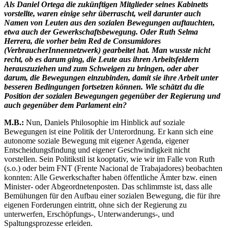
Als Daniel Ortega die zukünftigen Mitglieder seines Kabinetts
vorstellte, waren einige sehr überrascht, weil darunter auch
Namen von Leuten aus den sozialen Bewegungen auftauchten,
etwa auch der Gewerkschaftsbewegung. Oder Ruth Selma
Herrera, die vorher beim Red de Consumidores
(VerbraucherInnennetzwerk) gearbeitet hat. Man wusste nicht
recht, ob es darum ging, die Leute aus ihren Arbeitsfeldern
herauszuziehen und zum Schweigen zu bringen, oder aber
darum, die Bewegungen einzubinden, damit sie ihre Arbeit unter
besseren Bedingungen fortsetzen können. Wie schätzt du die
Position der sozialen Bewegungen gegenüber der Regierung und
auch gegenüber dem Parlament ein?
M.B.:
Nun, Daniels Philosophie im Hinblick auf soziale
Bewegungen ist eine Politik der Unterordnung. Er kann sich eine
autonome soziale Bewegung mit eigener Agenda, eigener
Entscheidungsfindung und eigener Geschwindigkeit nicht
vorstellen. Sein Politikstil ist kooptativ, wie wir im Falle von Ruth
(s.o.) oder beim FNT (Frente Nacional de Trabajadores) beobachten
konnten: Alle Gewerkschafter haben öffentliche Ämter bzw. einen
Minister- oder Abgeordnetenposten. Das schlimmste ist, dass alle
Bemühungen für den Aufbau einer sozialen Bewegung, die für ihre
eigenen Forderungen eintritt, ohne sich der Regierung zu
unterwerfen, Erschöpfungs-, Unterwanderungs-, und
Spaltungsprozesse erleiden.