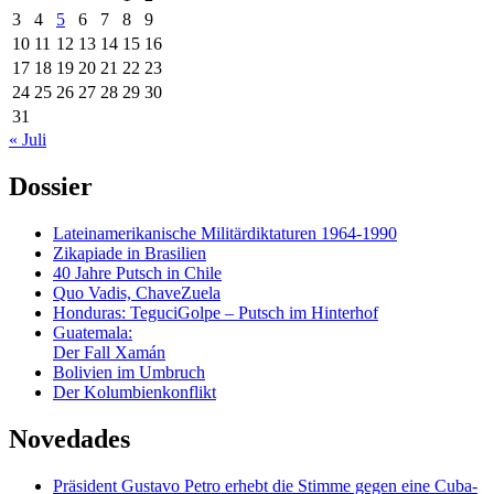
3
4
5
6
7
8
9
10
11
12
13
14
15
16
17
18
19
20
21
22
23
24
25
26
27
28
29
30
31
« Juli
Dossier
Lateinamerikanische Militärdiktaturen 1964-1990
Zikapiade in Brasilien
40 Jahre Putsch in Chile
Quo Vadis, ChaveZuela
Honduras: TeguciGolpe – Putsch im Hinterhof
Guatemala:
Der Fall Xamán
Bolivien im Umbruch
Der Kolumbienkonflikt
Novedades
Präsident Gustavo Petro erhebt die Stimme gegen eine Cuba-