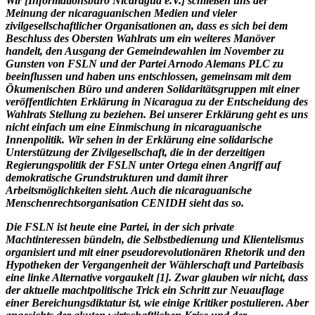
Wir [Informationsbüro Nicaragua e.V.] schließen uns der
Meinung der nicaraguanischen Medien und vieler
zivilgesellschaftlicher Organisationen an, dass es sich bei dem
Beschluss des Obersten Wahlrats um ein weiteres Manöver
handelt, den Ausgang der Gemeindewahlen im November zu
Gunsten von FSLN und der Partei Arnodo Alemans PLC zu
beeinflussen und haben uns entschlossen, gemeinsam mit dem
Ökumenischen Büro und anderen Solidaritätsgruppen mit einer
veröffentlichten Erklärung in Nicaragua zu der Entscheidung des
Wahlrats Stellung zu beziehen. Bei unserer Erklärung geht es uns
nicht einfach um eine Einmischung in nicaraguanische
Innenpolitik. Wir sehen in der Erklärung eine solidarische
Unterstützung der Zivilgesellschaft, die in der derzeitigen
Regierungspolitik der FSLN unter Ortega einen Angriff auf
demokratische Grundstrukturen und damit ihrer
Arbeitsmöglichkeiten sieht. Auch die nicaraguanische
Menschenrechtsorganisation CENIDH sieht das so.
Die FSLN ist heute eine Partei, in der sich private
Machtinteressen bündeln, die Selbstbedienung und Klientelismus
organisiert und mit einer pseudorevolutionären Rhetorik und den
Hypotheken der Vergangenheit der Wählerschaft und Parteibasis
eine linke Alternative vorgaukelt [1]. Zwar glauben wir nicht, dass
der aktuelle machtpolitische Trick ein Schritt zur Neuauflage
einer Bereichungsdiktatur ist, wie einige Kritiker postulieren. Aber