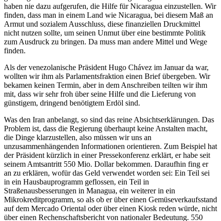
haben nie dazu aufgerufen, die Hilfe für Nicaragua einzustellen. Wir
finden, dass man in einem Land wie Nicaragua, bei diesem Maß an
Armut und sozialem Ausschluss, diese finanziellen Druckmittel
nicht nutzen sollte, um seinen Unmut über eine bestimmte Politik
zum Ausdruck zu bringen. Da muss man andere Mittel und Wege
finden.
Als der venezolanische Präsident Hugo Chávez im Januar da war,
wollten wir ihm als Parlamentsfraktion einen Brief übergeben. Wir
bekamen keinen Termin, aber in dem Anschreiben teilten wir ihm
mit, dass wir sehr froh über seine Hilfe und die Lieferung von
günstigem, dringend benötigtem Erdöl sind.
Was den Iran anbelangt, so sind das reine Absichtserklärungen. Das
Problem ist, dass die Regierung überhaupt keine Anstalten macht,
die Dinge klarzustellen, also müssen wir uns an
unzusammenhängenden Informationen orientieren. Zum Beispiel hat
der Präsident kürzlich in einer Pressekonferenz erklärt, er habe seit
seinem Amtsantritt 550 Mio. Dollar bekommen. Daraufhin fing er
an zu erklären, wofür das Geld verwendet worden sei: Ein Teil sei
in ein Hausbauprogramm geflossen, ein Teil in
Straßenausbesserungen in Managua, ein weiterer in ein
Mikrokreditprogramm, so als ob er über einen Gemüseverkaufsstand
auf dem Mercado Oriental oder über einen Kiosk reden würde, nicht
über einen Rechenschaftsbericht von nationaler Bedeutung. 550