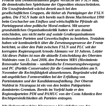
Proteste und Demonstrationen gegen Versuche der FSLN statt,
die demokratischen Spielräume der Opposition einzuschränken.
Die Unzufriedenheit wächst derzeit auch bei den
gesellschaftlichen Gruppen, die bisher als Parteigänger der FSLN
gelten. Die FSLN hatte sich bereits nach ihrem Machtverlust 1990
beim Geschacher um Einfluss und wirtschaftliche Pfründe als
Parteiapparat ohne politische Moral entlarvt. Mit unserer
grundsätzlichen Organisationskritik hatten wir uns damals
entschieden, uns nicht mehr auf soziale Großorganisationen
insbesondere Parteien und Gewerkschaften zu beziehen. Trotzdem
haben wir kontinuierlich über die Zersetzungsprozesse der Frente
berichtet, so über den Pakt zwischen FSLN und PLC seit der
korrupten Regierungszeit Arnodo Alemans vor 10 Jahren. Letzter
Akt dieses Paktes ist nun die aktuelle Entscheidung des Obersten
Wahlrates vom 11. Juni 2008, den Parteien MRS (Movimiento
Renovador Sandinista – sandinistische Erneuerungsbewegung)
und PC (Partido Conservador) für die Gemeindewahlen am 9.
November die Rechtsfähigkeit abzuerkennen. Begründet wird dies
mit angeblichen Formverstößen bei der Erfüllung von
Parteistatuten und der Kandidatenaufstellung. Der Oberste
Wahlrat in Nicaragua ist ein von den beiden Paktparteien
dominiertes Gremium. Bereits im Vorfeld hatte er den
Regionalparteien PIM und PAMUC von der Costa Atlantica ihre
Rechtspersönlichkeiten als Parteien entzogen.