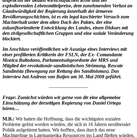
angesichts der akuten wirtschaftlichen Krise und der
explodierenden Lebensmittelpreise, dem zunehmenden Verlust an
Glaubwürdigkeit der Regierung innerhalb der ärmeren
Bevölkerungsschichten, ist es ein legal kaschierter Versuch zum
Machterhalt unter dem alten Dach des Paktes, der eine
zukunftsorientierte Entwicklung des Landes, einen Diskurs mit
den zivilgesellschaftlichen Gruppen und eine soziale Veränderung
blockiert.
Im Anschluss veröffentlichen wir Auszüge eines Interviews mit
einer profilierten Kritikerin der FSLN, der Ex- Comandante
Monica Baltodano, Parlamentsabgeordnete der MRS und
Mitglied der revolutionär-sandinistischen Strömung, Rescate
Sandinista (Bewegung zur Rettung des Sandinismus). Das
Interview hat Andreas van Baijen am 30. Mai 2008 geführt.
————————
Frage: Zunächst würden wir gerne von dir eine allgemeine
Einschätzung der derzeitigen Regierung von Daniel Ortega
hören…
M.B.:
Wir hatten die Hoffnung, dass die wichtigsten sozialen
Probleme gelöst werden würden, die sich in 16 Jahren neoliberaler
Politik aufgetürmt hatten. Wir hofften, dass durch das neue
Machtgefüge in Lateinamerika Ressourcen ins Land fließen würden,