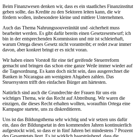
Beim Finanzwesen denken wir, dass es ein staatliches Finanzinstitut
geben sollte, das Kredite zu den Sektoren leiten kann, die wir
fördern wollen, insbesondere kleine und mittlere Unternehmen.
Auch das Thema Nahrungssouveränität und -sicherheit muss
bearbeitet werden. Es gibt dafür bereits einen Gesetzesentwurf; ich
bin in der entsprechenden Kommission und mir ist schleierhaft,
warum Ortega dieses Gesetz nicht vorantreibt; er redet zwar immer
davon, aber konkret bringt er es nicht voran.
Wir haben einen Vorstoß für eine tief greifende Steuerreform
gemacht und bringen das schon eine ganze Weile immer wieder auf
die Tagesordnung. Es kann doch nicht sein, dass ausgerechnet die
Banken in Nicaragua am wenigsten Abgaben zahlen. Das
Steuersystem trifft den einfachen Bürger am härtesten.
Natürlich sind auch die Grundrechte der Frauen für uns ein
wichtiges Thema, wie das Recht auf Abtreibung. Wir waren die
einzigen, die dieses Recht erhalten wollten, woraufhin Ortega eine
Kampagne startete, uns zu diskreditieren.
Uns ist das Bildungsthema sehr wichtig und wir setzen uns dafür
ein, dass der Bildungsetat in den kommenden Jahren kontinuierlich
aufgestockt wird, so dass er in fünf Jahren bei mindestens 7 Prozent
des Gesamtetats liegt. Es ist wirklich haarsträubend, dass die