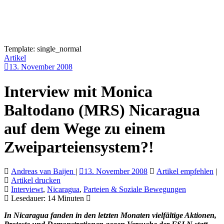
Template: single_normal
Artikel
13. November 2008
Interview mit Monica
Baltodano (MRS) Nicaragua
auf dem Wege zu einem
Zweiparteiensystem?!
Andreas van Baijen
|
13. November 2008
Artikel empfehlen
|
Artikel drucken
Interviewt
,
Nicaragua
,
Parteien & Soziale Bewegungen
Lesedauer:
14
Minuten
In Nicaragua fanden in den letzten Monaten vielfältige Aktionen,