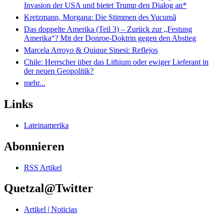
Invasion der USA und bietet Trump den Dialog an*
Kretzmann, Morgana: Die Stimmen des Yucumã
Das doppelte Amerika (Teil 3) – Zurück zur „Festung
Amerika“? Mit der Donroe-Doktrin gegen den Abstieg
Marcela Arroyo & Quique Sinesi: Reflejos
Chile: Herrscher über das Lithium oder ewiger Lieferant in
der neuen Geopolitik?
mehr...
Links
Lateinamerika
Abonnieren
RSS Artikel
Quetzal@Twitter
Artikel | Noticias