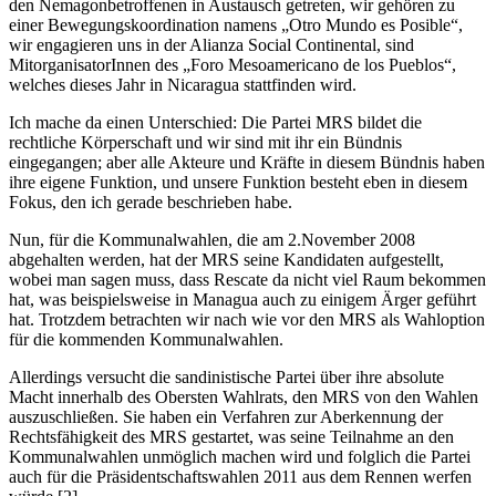
den Nemagonbetroffenen in Austausch getreten, wir gehören zu
einer Bewegungskoordination namens „Otro Mundo es Posible“,
wir engagieren uns in der Alianza Social Continental, sind
MitorganisatorInnen des „Foro Mesoamericano de los Pueblos“,
welches dieses Jahr in Nicaragua stattfinden wird.
Ich mache da einen Unterschied: Die Partei MRS bildet die
rechtliche Körperschaft und wir sind mit ihr ein Bündnis
eingegangen; aber alle Akteure und Kräfte in diesem Bündnis haben
ihre eigene Funktion, und unsere Funktion besteht eben in diesem
Fokus, den ich gerade beschrieben habe.
Nun, für die Kommunalwahlen, die am 2.November 2008
abgehalten werden, hat der MRS seine Kandidaten aufgestellt,
wobei man sagen muss, dass Rescate da nicht viel Raum bekommen
hat, was beispielsweise in Managua auch zu einigem Ärger geführt
hat. Trotzdem betrachten wir nach wie vor den MRS als Wahloption
für die kommenden Kommunalwahlen.
Allerdings versucht die sandinistische Partei über ihre absolute
Macht innerhalb des Obersten Wahlrats, den MRS von den Wahlen
auszuschließen. Sie haben ein Verfahren zur Aberkennung der
Rechtsfähigkeit des MRS gestartet, was seine Teilnahme an den
Kommunalwahlen unmöglich machen wird und folglich die Partei
auch für die Präsidentschaftswahlen 2011 aus dem Rennen werfen