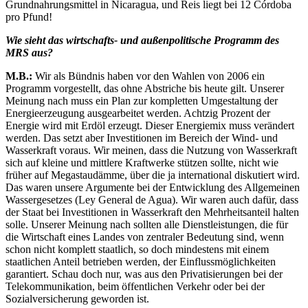
Grundnahrungsmittel in Nicaragua, und Reis liegt bei 12 Córdoba
pro Pfund!
Wie sieht das wirtschafts- und außenpolitische Programm des
MRS aus?
M.B.:
Wir als Bündnis haben vor den Wahlen von 2006 ein
Programm vorgestellt, das ohne Abstriche bis heute gilt. Unserer
Meinung nach muss ein Plan zur kompletten Umgestaltung der
Energieerzeugung ausgearbeitet werden. Achtzig Prozent der
Energie wird mit Erdöl erzeugt. Dieser Energiemix muss verändert
werden. Das setzt aber Investitionen im Bereich der Wind- und
Wasserkraft voraus. Wir meinen, dass die Nutzung von Wasserkraft
sich auf kleine und mittlere Kraftwerke stützen sollte, nicht wie
früher auf Megastaudämme, über die ja international diskutiert wird.
Das waren unsere Argumente bei der Entwicklung des Allgemeinen
Wassergesetzes (Ley General de Agua). Wir waren auch dafür, dass
der Staat bei Investitionen in Wasserkraft den Mehrheitsanteil halten
solle. Unserer Meinung nach sollten alle Dienstleistungen, die für
die Wirtschaft eines Landes von zentraler Bedeutung sind, wenn
schon nicht komplett staatlich, so doch mindestens mit einem
staatlichen Anteil betrieben werden, der Einflussmöglichkeiten
garantiert. Schau doch nur, was aus den Privatisierungen bei der
Telekommunikation, beim öffentlichen Verkehr oder bei der
Sozialversicherung geworden ist.