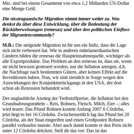
Mio. sind bei einem Gesamtetat von etwa 1,2 Milliarden US-Dollar
eine Menge Geld.
Die nicaraguanische Migration nimmt immer weiter zu. Was
denkst du über diese Entwicklung, über die Bedeutung der
Rücküberweisungen (remesas) und über den politischen Einfluss
der Migrantencommunity?
M.B.:
Die steigende Migration ist für uns ein Indiz, dass die Lage
sich nicht verbessert hat. Wie in anderen mittelamerikanischen
Ländern bilden die remesas die Haupteinnahmequelle, wichtiger als
alle Exportprodukte. Das Problem an den remesas ist, dass sie, wenn
sie nicht bewusst gesteuert werden, nur die Inflation anregen, d.h.
die Nachfrage nach bestimmten Gütern, aber keinen Effekt auf die
Investitionen haben. Nun, wir sind ziemlich in Sorge wegen den
Auswirkungen des Konjunkturrückgangs in den USA, der dort
schon als Rezession behandelt wird.
Der unglaubliche Anstieg der Treibstoffpreise, die Inflation bei den
Grundnahrungsmitteln – Reis, Bohnen, Fleisch, Milch, Eier –; alles
wird teurer. Das Pfund Bohnen kostete Anfang 2007 6 Córdoba,
jetzt liegt es bei 16 Córdoba. Zwischenzeitlich lag das Pfund bei 20
Córdoba, als der Staat eingreifen und einen Großposten Bohnen
parallel verkaufen musste. Aber auch damit konnte er den Preis nicht
unter 12 Córdoba drücken. Stell dir das vor: Das ist das