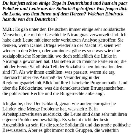
Du bist jetzt schon einige Tage in Deutschland und hast ein paar
Politiker und Leute aus der Soliarbeit getroffen: Was fragen dich
die Leute, was liegt ihnen auf dem Herzen? Welchen Eindruck
hast du von den Deutschen?
M.B.:
Es gab unter den Deutschen immer einige sehr solidarische
Menschen, die mit der Geschichte Nicaraguas verwurzelt sind. Ich
habe auch Leute mit einer sehr verkürzten Analyse getroffen: Sie
denken, wenn Daniel Ortega wieder an der Macht ist, seien wir
wieder in den 80ern, oder zumindest gäbe es so etwas wie eine
sozialpolitische Kontinuität, wo doch schließlich die Linke in
Nicaragua gewonnen hat. Das sehen auch manche Parteien so, die
mit der Frente Sandinista Teil der Sozialistischen Internationalen
sind [3]. Als wir ihnen erzählten, was passiert, waren sie arg
überrascht über das Ausmaß der Veränderung in der
Regierungspartei mit Blick auf ihre historische Programmatik. Und
über die Rückschritte, was die demokratischen Errungenschaften,
die politischen Rechte und die Bürgerrechte anbelangt.
Ich glaube, dass Deutschland, genau wie andere europäische
Länder, eine Menge Probleme hat, was sich z.B. in
Arbeitsplatzverlusten ausdrückt, die Leute sind dann sehr mit ihren
eigenen Problemen beschäftigt. Es scheint nicht der beste
Augenblick zu sein für die große Solidarität und das große politische
Bewusstsein. Aber es gibt immer noch Gruppen, die weiterhin