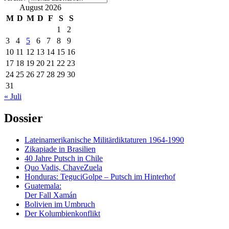
August 2026
M
D
M
D
F
S
S
1
2
3
4
5
6
7
8
9
10
11
12
13
14
15
16
17
18
19
20
21
22
23
24
25
26
27
28
29
30
31
« Juli
Dossier
Lateinamerikanische Militärdiktaturen 1964-1990
Zikapiade in Brasilien
40 Jahre Putsch in Chile
Quo Vadis, ChaveZuela
Honduras: TeguciGolpe – Putsch im Hinterhof
Guatemala:
Der Fall Xamán
Bolivien im Umbruch
Der Kolumbienkonflikt