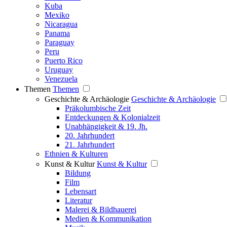
Kuba
Mexiko
Nicaragua
Panama
Paraguay
Peru
Puerto Rico
Uruguay
Venezuela
Themen
Themen
Geschichte & Archäologie
Geschichte & Archäologie
Präkolumbische Zeit
Entdeckungen & Kolonialzeit
Unabhängigkeit & 19. Jh.
20. Jahrhundert
21. Jahrhundert
Ethnien & Kulturen
Kunst & Kultur
Kunst & Kultur
Bildung
Film
Lebensart
Literatur
Malerei & Bildhauerei
Medien & Kommunikation