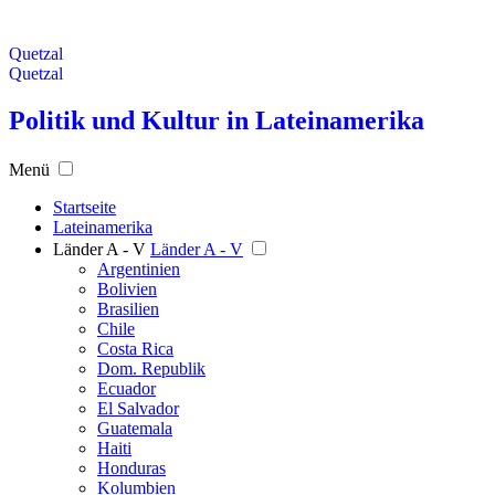
Quetzal
Quetzal
Politik und Kultur in Lateinamerika
Menü
Startseite
Lateinamerika
Länder A - V
Länder A - V
Argentinien
Bolivien
Brasilien
Chile
Costa Rica
Dom. Republik
Ecuador
El Salvador
Guatemala
Haiti
Honduras
Kolumbien