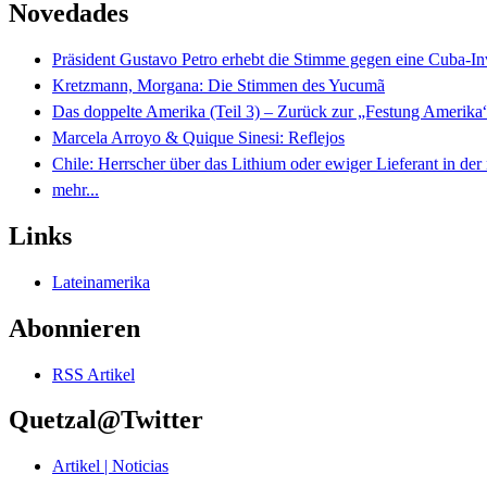
Novedades
Präsident Gustavo Petro erhebt die Stimme gegen eine Cuba-I
Kretzmann, Morgana: Die Stimmen des Yucumã
Das doppelte Amerika (Teil 3) – Zurück zur „Festung Amerika
Marcela Arroyo & Quique Sinesi: Reflejos
Chile: Herrscher über das Lithium oder ewiger Lieferant in der
mehr...
Links
Lateinamerika
Abonnieren
RSS Artikel
Quetzal@Twitter
Artikel | Noticias