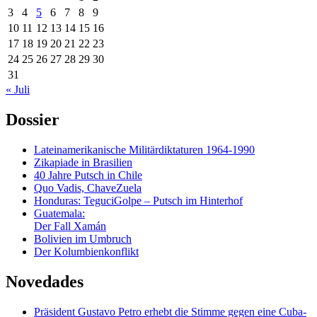
3
4
5
6
7
8
9
10
11
12
13
14
15
16
17
18
19
20
21
22
23
24
25
26
27
28
29
30
31
« Juli
Dossier
Lateinamerikanische Militärdiktaturen 1964-1990
Zikapiade in Brasilien
40 Jahre Putsch in Chile
Quo Vadis, ChaveZuela
Honduras: TeguciGolpe – Putsch im Hinterhof
Guatemala:
Der Fall Xamán
Bolivien im Umbruch
Der Kolumbienkonflikt
Novedades
Präsident Gustavo Petro erhebt die Stimme gegen eine Cuba-