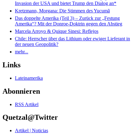
Invasion der USA und bietet Trump den Dialog an*
Kretzmann, Morgana: Die Stimmen des Yucumã
Das doppelte Amerika (Teil 3) – Zurück zur „Festung
Amerika“? Mit der Donroe-Doktrin gegen den Abstieg
Marcela Arroyo & Quique Sinesi: Reflejos
Chile: Herrscher über das Lithium oder ewiger Lieferant in
der neuen Geopolitik?
mehr...
Links
Lateinamerika
Abonnieren
RSS Artikel
Quetzal@Twitter
Artikel | Noticias