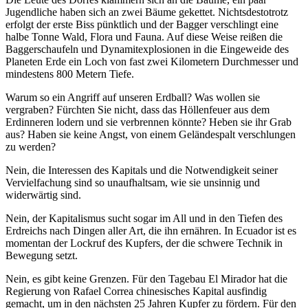
Jugendliche haben sich an zwei Bäume gekettet. Nichtsdestotrotz
erfolgt der erste Biss pünktlich und der Bagger verschlingt eine
halbe Tonne Wald, Flora und Fauna. Auf diese Weise reißen die
Baggerschaufeln und Dynamitexplosionen in die Eingeweide des
Planeten Erde ein Loch von fast zwei Kilometern Durchmesser und
mindestens 800 Metern Tiefe.
Warum so ein Angriff auf unseren Erdball? Was wollen sie
vergraben? Fürchten Sie nicht, dass das Höllenfeuer aus dem
Erdinneren lodern und sie verbrennen könnte? Heben sie ihr Grab
aus? Haben sie keine Angst, von einem Geländespalt verschlungen
zu werden?
Nein, die Interessen des Kapitals und die Notwendigkeit seiner
Vervielfachung sind so unaufhaltsam, wie sie unsinnig und
widerwärtig sind.
Nein, der Kapitalismus sucht sogar im All und in den Tiefen des
Erdreichs nach Dingen aller Art, die ihn ernähren. In Ecuador ist es
momentan der Lockruf des Kupfers, der die schwere Technik in
Bewegung setzt.
Nein, es gibt keine Grenzen. Für den Tagebau El Mirador hat die
Regierung von Rafael Correa chinesisches Kapital ausfindig
gemacht, um in den nächsten 25 Jahren Kupfer zu fördern. Für den