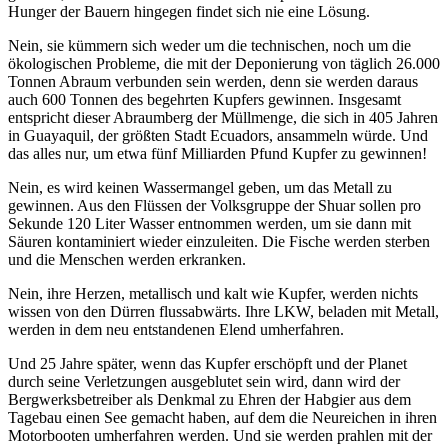
Hunger der Bauern hingegen findet sich nie eine Lösung.
Nein, sie kümmern sich weder um die technischen, noch um die
ökologischen Probleme, die mit der Deponierung von täglich 26.000
Tonnen Abraum verbunden sein werden, denn sie werden daraus
auch 600 Tonnen des begehrten Kupfers gewinnen. Insgesamt
entspricht dieser Abraumberg der Müllmenge, die sich in 405 Jahren
in Guayaquil, der größten Stadt Ecuadors, ansammeln würde. Und
das alles nur, um etwa fünf Milliarden Pfund Kupfer zu gewinnen!
Nein, es wird keinen Wassermangel geben, um das Metall zu
gewinnen. Aus den Flüssen der Volksgruppe der Shuar sollen pro
Sekunde 120 Liter Wasser entnommen werden, um sie dann mit
Säuren kontaminiert wieder einzuleiten. Die Fische werden sterben
und die Menschen werden erkranken.
Nein, ihre Herzen, metallisch und kalt wie Kupfer, werden nichts
wissen von den Dürren flussabwärts. Ihre LKW, beladen mit Metall,
werden in dem neu entstandenen Elend umherfahren.
Und 25 Jahre später, wenn das Kupfer erschöpft und der Planet
durch seine Verletzungen ausgeblutet sein wird, dann wird der
Bergwerksbetreiber als Denkmal zu Ehren der Habgier aus dem
Tagebau einen See gemacht haben, auf dem die Neureichen in ihren
Motorbooten umherfahren werden. Und sie werden prahlen mit der