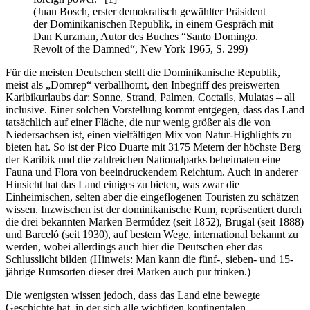
(Juan Bosch, erster demokratisch gewählter Präsident
der Dominikanischen Republik, in einem Gespräch mit
Dan Kurzman, Autor des Buches “Santo Domingo.
Revolt of the Damned“, New York 1965, S. 299)
Für die meisten Deutschen stellt die Dominikanische Republik,
meist als „Domrep“ verballhornt, den Inbegriff des preiswerten
Karibikurlaubs dar: Sonne, Strand, Palmen, Coctails, Mulatas – all
inclusive. Einer solchen Vorstellung kommt entgegen, dass das Land
tatsächlich auf einer Fläche, die nur wenig größer als die von
Niedersachsen ist, einen vielfältigen Mix von Natur-Highlights zu
bieten hat. So ist der Pico Duarte mit 3175 Metern der höchste Berg
der Karibik und die zahlreichen Nationalparks beheimaten eine
Fauna und Flora von beeindruckendem Reichtum. Auch in anderer
Hinsicht hat das Land einiges zu bieten, was zwar die
Einheimischen, selten aber die eingeflogenen Touristen zu schätzen
wissen. Inzwischen ist der dominikanische Rum, repräsentiert durch
die drei bekannten Marken Bermúdez (seit 1852), Brugal (seit 1888)
und Barceló (seit 1930), auf bestem Wege, international bekannt zu
werden, wobei allerdings auch hier die Deutschen eher das
Schlusslicht bilden (Hinweis: Man kann die fünf-, sieben- und 15-
jährige Rumsorten dieser drei Marken auch pur trinken.)
Die wenigsten wissen jedoch, dass das Land eine bewegte
Geschichte hat, in der sich alle wichtigen kontinentalen