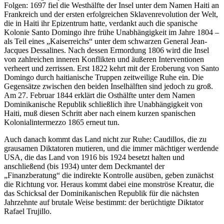
Folgen: 1697 fiel die Westhälfte der Insel unter dem Namen Haiti an
Frankreich und der ersten erfolgreichen Sklavenrevolution der Welt,
die in Haiti ihr Epizentrum hatte, verdankt auch die spanische
Kolonie Santo Domingo ihre frühe Unabhängigkeit im Jahre 1804 –
als Teil eines „Kaiserreichs“ unter dem schwarzen General Jean-
Jacques Dessalines. Nach dessen Ermordung 1806 wird die Insel
von zahlreichen inneren Konflikten und äußeren Interventionen
verheert und zerrissen. Erst 1822 kehrt mit der Eroberung von Santo
Domingo durch haitianische Truppen zeitweilige Ruhe ein. Die
Gegensätze zwischen den beiden Inselhälften sind jedoch zu groß.
Am 27. Februar 1844 erklärt die Osthälfte unter dem Namen
Dominikanische Republik schließlich ihre Unabhängigkeit von
Haiti, muß diesen Schritt aber nach einem kurzen spanischen
Kolonialintermezzo 1865 erneut tun.
Auch danach kommt das Land nicht zur Ruhe: Caudillos, die zu
grausamen Diktatoren mutieren, und die immer mächtiger werdende
USA, die das Land von 1916 bis 1924 besetzt halten und
anschließend (bis 1934) unter dem Deckmantel der
„Finanzberatung“ die indirekte Kontrolle ausüben, geben zunächst
die Richtung vor. Heraus kommt dabei eine monströse Kreatur, die
das Schicksal der Dominikanischen Republik für die nächsten
Jahrzehnte auf brutale Weise bestimmt: der berüchtigte Diktator
Rafael Trujillo.