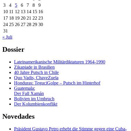
3
4
5
6
7
8
9
10
11
12
13
14
15
16
17
18
19
20
21
22
23
24
25
26
27
28
29
30
31
« Juli
Dossier
Lateinamerikanische Militärdiktaturen 1964-1990
Zikapiade in Brasilien
40 Jahre Putsch in Chile
Quo Vadis, ChaveZuela
Honduras: TeguciGolpe – Putsch im Hinterhof
Guatemala:
Der Fall Xamán
Bolivien im Umbruch
Der Kolumbienkonflikt
Novedades
Präsident Gustavo Petro erhebt die Stimme gegen eine Cuba-