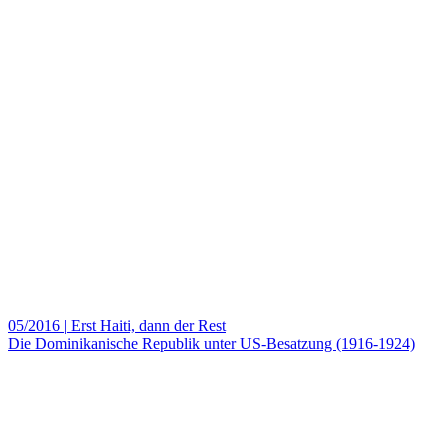
05/2016
|
Erst Haiti, dann der Rest
Die Dominikanische Republik unter US-Besatzung (1916-1924)