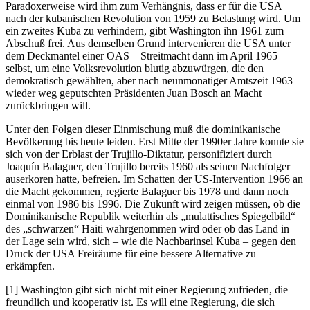
Paradoxerweise wird ihm zum Verhängnis, dass er für die USA
nach der kubanischen Revolution von 1959 zu Belastung wird. Um
ein zweites Kuba zu verhindern, gibt Washington ihn 1961 zum
Abschuß frei. Aus demselben Grund intervenieren die USA unter
dem Deckmantel einer OAS – Streitmacht dann im April 1965
selbst, um eine Volksrevolution blutig abzuwürgen, die den
demokratisch gewählten, aber nach neunmonatiger Amtszeit 1963
wieder weg geputschten Präsidenten Juan Bosch an Macht
zurückbringen will.
Unter den Folgen dieser Einmischung muß die dominikanische
Bevölkerung bis heute leiden. Erst Mitte der 1990er Jahre konnte sie
sich von der Erblast der Trujillo-Diktatur, personifiziert durch
Joaquín Balaguer, den Trujillo bereits 1960 als seinen Nachfolger
auserkoren hatte, befreien. Im Schatten der US-Intervention 1966 an
die Macht gekommen, regierte Balaguer bis 1978 und dann noch
einmal von 1986 bis 1996. Die Zukunft wird zeigen müssen, ob die
Dominikanische Republik weiterhin als „mulattisches Spiegelbild“
des „schwarzen“ Haiti wahrgenommen wird oder ob das Land in
der Lage sein wird, sich – wie die Nachbarinsel Kuba – gegen den
Druck der USA Freiräume für eine bessere Alternative zu
erkämpfen.
[1] Washington gibt sich nicht mit einer Regierung zufrieden, die
freundlich und kooperativ ist. Es will eine Regierung, die sich