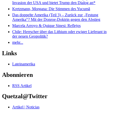
Invasion der USA und bietet Trump den Dialog an*
Kretzmann, Morgana: Die Stimmen des Yucumã
Das doppelte Amerika (Teil 3) – Zurück zur „Festung
Amerika“? Mit der Donroe-Doktrin gegen den Abstieg
Marcela Arroyo & Quique Sinesi: Reflejos
Chile: Herrscher über das Lithium oder ewiger Lieferant in
der neuen Geopolitik?
mehr...
Links
Lateinamerika
Abonnieren
RSS Artikel
Quetzal@Twitter
Artikel | Noticias