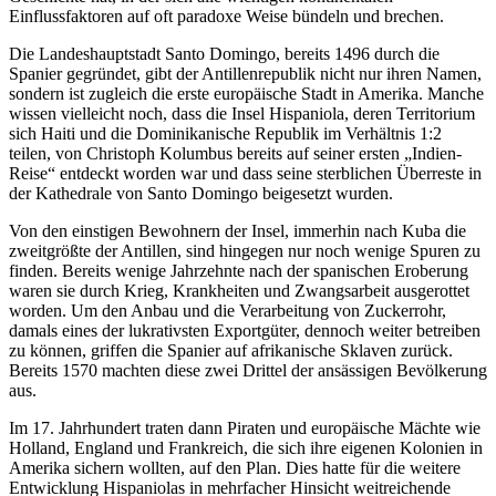
Einflussfaktoren auf oft paradoxe Weise bündeln und brechen.
Die Landeshauptstadt Santo Domingo, bereits 1496 durch die
Spanier gegründet, gibt der Antillenrepublik nicht nur ihren Namen,
sondern ist zugleich die erste europäische Stadt in Amerika. Manche
wissen vielleicht noch, dass die Insel Hispaniola, deren Territorium
sich Haiti und die Dominikanische Republik im Verhältnis 1:2
teilen, von Christoph Kolumbus bereits auf seiner ersten „Indien-
Reise“ entdeckt worden war und dass seine sterblichen Überreste in
der Kathedrale von Santo Domingo beigesetzt wurden.
Von den einstigen Bewohnern der Insel, immerhin nach Kuba die
zweitgrößte der Antillen, sind hingegen nur noch wenige Spuren zu
finden. Bereits wenige Jahrzehnte nach der spanischen Eroberung
waren sie durch Krieg, Krankheiten und Zwangsarbeit ausgerottet
worden. Um den Anbau und die Verarbeitung von Zuckerrohr,
damals eines der lukrativsten Exportgüter, dennoch weiter betreiben
zu können, griffen die Spanier auf afrikanische Sklaven zurück.
Bereits 1570 machten diese zwei Drittel der ansässigen Bevölkerung
aus.
Im 17. Jahrhundert traten dann Piraten und europäische Mächte wie
Holland, England und Frankreich, die sich ihre eigenen Kolonien in
Amerika sichern wollten, auf den Plan. Dies hatte für die weitere
Entwicklung Hispaniolas in mehrfacher Hinsicht weitreichende