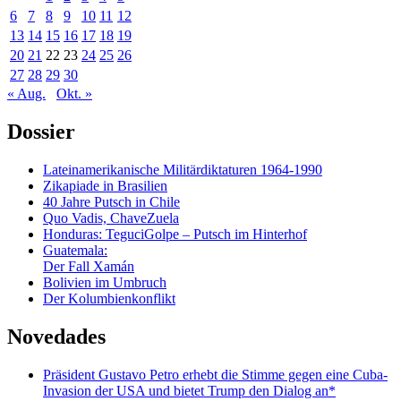
6
7
8
9
10
11
12
13
14
15
16
17
18
19
20
21
22
23
24
25
26
27
28
29
30
« Aug.
Okt. »
Dossier
Lateinamerikanische Militärdiktaturen 1964-1990
Zikapiade in Brasilien
40 Jahre Putsch in Chile
Quo Vadis, ChaveZuela
Honduras: TeguciGolpe – Putsch im Hinterhof
Guatemala:
Der Fall Xamán
Bolivien im Umbruch
Der Kolumbienkonflikt
Novedades
Präsident Gustavo Petro erhebt die Stimme gegen eine Cuba-
Invasion der USA und bietet Trump den Dialog an*