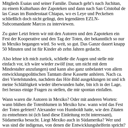
Mitglieds Esaias und seiner Familie. Danach geht’s nach Juchitan,
zu einem Kulturhaus der Zapoteken und dann nach San Cristobal de
las Casas im Bundesstaat Chiapas, wo es Leye und Peckelsen
schließlich doch nicht gelingt, den legendären EZLN-
Subcomandante Marcos zu interviewen.
Zu guter Letzt feiern wir mit den Autoren und den Zapoteken ein
Fest der Kooperative und den Tag der Toten, der bekanntlich so nur
in Mexiko begangen wird. So weit, so gut. Das Ganze dauert knapp
50 Minuten und ist für Kinder ab zehn Jahren gedacht.
Also lehne ich mich zurück, schließe die Augen und stelle mir
einfach vor, ich wäre wieder zwölf (nur, um nicht mit dem
Mindestalter anzufangen) und kann also ganz unbelastet von allem
entwicklungspolitischen Tamtam diese Kassette anhören. Nach ca.
drei Viertelstunden, nachdem das Hör-Bild ausgeklungen ist und ich
meine Schläfrigkeit wieder überwunden habe, bin ich in der Lage,
frei heraus einige Fragen zu stellen, die mir spontan einfallen.
Wann waren die Autoren in Mexiko? Oder mit anderen Worten:
wann blühen die Totenblumen in Mexiko bzw. wann wird das Fest
der Toten gefeiert? Alexander von Humboldt hatte, wie den Zitaten
zu entnehmen ist (ich fand diese Einleitung recht interessant),
Südamerika besucht. Liegt Mexiko auch in Südamerika? Wer und
was sind die indigenas, von denen die Entwicklungshelferin spricht?