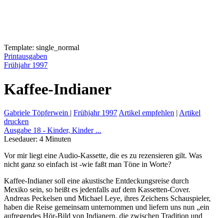
Template: single_normal
Printausgaben
Frühjahr 1997
Kaffee-Indianer
Gabriele Töpferwein
|
Frühjahr 1997
Artikel empfehlen
|
Artikel
drucken
Ausgabe 18 - Kinder, Kinder ...
Lesedauer:
4
Minuten
Vor mir liegt eine Audio-Kassette, die es zu rezensieren gilt. Was
nicht ganz so einfach ist -wie faßt man Töne in Worte?
Kaffee-Indianer soll eine akustische Entdeckungsreise durch
Mexiko sein, so heißt es jedenfalls auf dem Kassetten-Cover.
Andreas Peckelsen und Michael Leye, ihres Zeichens Schauspieler,
haben die Reise gemeinsam unternommen und liefern uns nun „ein
aufregendes Hör-Bild von Indianern, die zwischen Tradition und