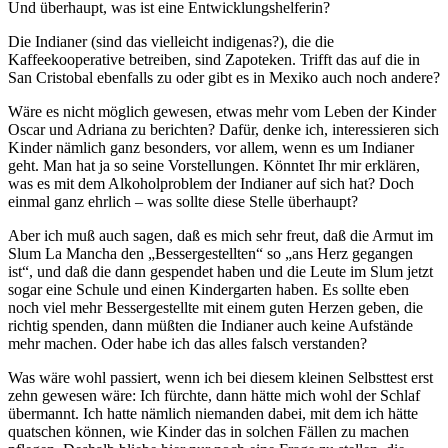
Und überhaupt, was ist eine Entwicklungshelferin?
Die Indianer (sind das vielleicht indigenas?), die die
Kaffeekooperative betreiben, sind Zapoteken. Trifft das auf die in
San Cristobal ebenfalls zu oder gibt es in Mexiko auch noch andere?
Wäre es nicht möglich gewesen, etwas mehr vom Leben der Kinder
Oscar und Adriana zu berichten? Dafür, denke ich, interessieren sich
Kinder nämlich ganz besonders, vor allem, wenn es um Indianer
geht. Man hat ja so seine Vorstellungen. Könntet Ihr mir erklären,
was es mit dem Alkoholproblem der Indianer auf sich hat? Doch
einmal ganz ehrlich – was sollte diese Stelle überhaupt?
Aber ich muß auch sagen, daß es mich sehr freut, daß die Armut im
Slum La Mancha den „Bessergestellten“ so „ans Herz gegangen
ist“, und daß die dann gespendet haben und die Leute im Slum jetzt
sogar eine Schule und einen Kindergarten haben. Es sollte eben
noch viel mehr Bessergestellte mit einem guten Herzen geben, die
richtig spenden, dann müßten die Indianer auch keine Aufstände
mehr machen. Oder habe ich das alles falsch verstanden?
Was wäre wohl passiert, wenn ich bei diesem kleinen Selbsttest erst
zehn gewesen wäre: Ich fürchte, dann hätte mich wohl der Schlaf
übermannt. Ich hatte nämlich niemanden dabei, mit dem ich hätte
quatschen können, wie Kinder das in solchen Fällen zu machen