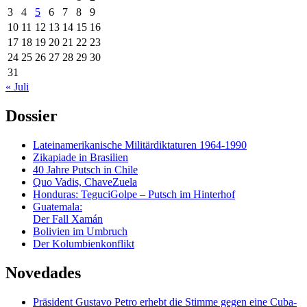
3
4
5
6
7
8
9
10
11
12
13
14
15
16
17
18
19
20
21
22
23
24
25
26
27
28
29
30
31
« Juli
Dossier
Lateinamerikanische Militärdiktaturen 1964-1990
Zikapiade in Brasilien
40 Jahre Putsch in Chile
Quo Vadis, ChaveZuela
Honduras: TeguciGolpe – Putsch im Hinterhof
Guatemala:
Der Fall Xamán
Bolivien im Umbruch
Der Kolumbienkonflikt
Novedades
Präsident Gustavo Petro erhebt die Stimme gegen eine Cuba-