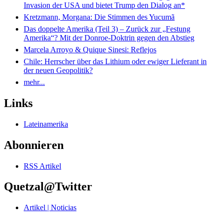
Invasion der USA und bietet Trump den Dialog an*
Kretzmann, Morgana: Die Stimmen des Yucumã
Das doppelte Amerika (Teil 3) – Zurück zur „Festung
Amerika“? Mit der Donroe-Doktrin gegen den Abstieg
Marcela Arroyo & Quique Sinesi: Reflejos
Chile: Herrscher über das Lithium oder ewiger Lieferant in
der neuen Geopolitik?
mehr...
Links
Lateinamerika
Abonnieren
RSS Artikel
Quetzal@Twitter
Artikel | Noticias