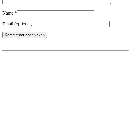
Name
*
Email
(optional)