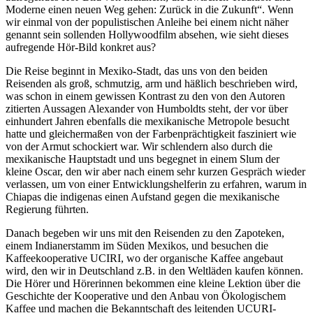
Moderne einen neuen Weg gehen: Zurück in die Zukunft“. Wenn
wir einmal von der populistischen Anleihe bei einem nicht näher
genannt sein sollenden Hollywoodfilm absehen, wie sieht dieses
aufregende Hör-Bild konkret aus?
Die Reise beginnt in Mexiko-Stadt, das uns von den beiden
Reisenden als groß, schmutzig, arm und häßlich beschrieben wird,
was schon in einem gewissen Kontrast zu den von den Autoren
zitierten Aussagen Alexander von Humboldts steht, der vor über
einhundert Jahren ebenfalls die mexikanische Metropole besucht
hatte und gleichermaßen von der Farbenprächtigkeit fasziniert wie
von der Armut schockiert war. Wir schlendern also durch die
mexikanische Hauptstadt und uns begegnet in einem Slum der
kleine Oscar, den wir aber nach einem sehr kurzen Gespräch wieder
verlassen, um von einer Entwicklungshelferin zu erfahren, warum in
Chiapas die indigenas einen Aufstand gegen die mexikanische
Regierung führten.
Danach begeben wir uns mit den Reisenden zu den Zapoteken,
einem Indianerstamm im Süden Mexikos, und besuchen die
Kaffeekooperative UCIRI, wo der organische Kaffee angebaut
wird, den wir in Deutschland z.B. in den Weltläden kaufen können.
Die Hörer und Hörerinnen bekommen eine kleine Lektion über die
Geschichte der Kooperative und den Anbau von Ökologischem
Kaffee und machen die Bekanntschaft des leitenden UCURI-