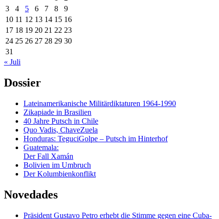
3
4
5
6
7
8
9
10
11
12
13
14
15
16
17
18
19
20
21
22
23
24
25
26
27
28
29
30
31
« Juli
Dossier
Lateinamerikanische Militärdiktaturen 1964-1990
Zikapiade in Brasilien
40 Jahre Putsch in Chile
Quo Vadis, ChaveZuela
Honduras: TeguciGolpe – Putsch im Hinterhof
Guatemala:
Der Fall Xamán
Bolivien im Umbruch
Der Kolumbienkonflikt
Novedades
Präsident Gustavo Petro erhebt die Stimme gegen eine Cuba-