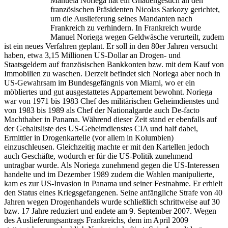
Manuela Noriega hat ein Gnadengesuch an den
französischen Präsidenten Nicolas Sarkozy gerichtet,
um die Auslieferung seines Mandanten nach
Frankreich zu verhindern. In Frankreich wurde
Manuel Noriega wegen Geldwäsche verurteilt, zudem
ist ein neues Verfahren geplant. Er soll in den 80er Jahren versucht
haben, etwa 3,15 Millionen US-Dollar an Drogen- und
Staatsgeldern auf französischen Bankkonten bzw. mit dem Kauf von
Immobilien zu waschen. Derzeit befindet sich Noriega aber noch in
US-Gewahrsam im Bundesgefängnis von Miami, wo er ein
möbliertes und gut ausgestattetes Appartement bewohnt. Noriega
war von 1971 bis 1983 Chef des militärischen Geheimdienstes und
von 1983 bis 1989 als Chef der Nationalgarde auch De-facto
Machthaber in Panama. Während dieser Zeit stand er ebenfalls auf
der Gehaltsliste des US-Geheimdienstes CIA und half dabei,
Ermittler in Drogenkartelle (vor allem in Kolumbien)
einzuschleusen. Gleichzeitig machte er mit den Kartellen jedoch
auch Geschäfte, wodurch er für die US-Politik zunehmend
untragbar wurde. Als Noriega zunehmend gegen die US-Interessen
handelte und im Dezember 1989 zudem die Wahlen manipulierte,
kam es zur US-Invasion in Panama und seiner Festnahme. Er erhielt
den Status eines Kriegsgefangenen. Seine anfängliche Strafe von 40
Jahren wegen Drogenhandels wurde schließlich schrittweise auf 30
bzw. 17 Jahre reduziert und endete am 9. September 2007. Wegen
des Auslieferungsantrags Frankreichs, dem im April 2009