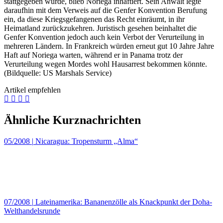
stattgegeben wurde, blieb Noriega inhaftiert. Sein Anwalt legte
daraufhin mit dem Verweis auf die Genfer Konvention Berufung
ein, da diese Kriegsgefangenen das Recht einräumt, in ihr
Heimatland zurückzukehren. Juristisch gesehen beinhaltet die
Genfer Konvention jedoch auch kein Verbot der Verurteilung in
mehreren Ländern. In Frankreich würden erneut gut 10 Jahre Jahre
Haft auf Noriega warten, während er in Panama trotz der
Verurteilung wegen Mordes wohl Hausarrest bekommen könnte.
(Bildquelle: US Marshals Service)
Artikel empfehlen
Ähnliche Kurznachrichten
05/2008
|
Nicaragua: Tropensturm „Alma“
07/2008
|
Lateinamerika: Bananenzölle als Knackpunkt der Doha-
Welthandelsrunde