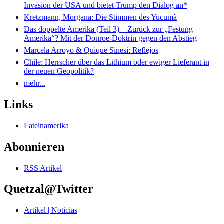
Invasion der USA und bietet Trump den Dialog an*
Kretzmann, Morgana: Die Stimmen des Yucumã
Das doppelte Amerika (Teil 3) – Zurück zur „Festung
Amerika“? Mit der Donroe-Doktrin gegen den Abstieg
Marcela Arroyo & Quique Sinesi: Reflejos
Chile: Herrscher über das Lithium oder ewiger Lieferant in
der neuen Geopolitik?
mehr...
Links
Lateinamerika
Abonnieren
RSS Artikel
Quetzal@Twitter
Artikel | Noticias