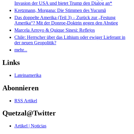
Invasion der USA und bietet Trump den Dialog an*
Kretzmann, Morgana: Die Stimmen des Yucumã
Das doppelte Amerika (Teil 3) – Zurück zur „Festung
Amerika“? Mit der Donroe-Doktrin gegen den Abstieg
Marcela Arroyo & Quique Sinesi: Reflejos
Chile: Herrscher über das Lithium oder ewiger Lieferant in
der neuen Geopolitik?
mehr...
Links
Lateinamerika
Abonnieren
RSS Artikel
Quetzal@Twitter
Artikel | Noticias