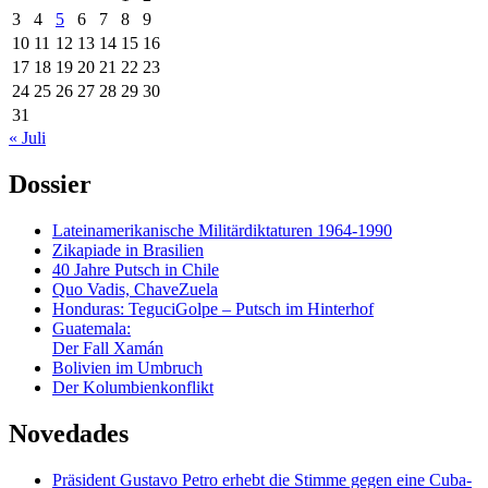
3
4
5
6
7
8
9
10
11
12
13
14
15
16
17
18
19
20
21
22
23
24
25
26
27
28
29
30
31
« Juli
Dossier
Lateinamerikanische Militärdiktaturen 1964-1990
Zikapiade in Brasilien
40 Jahre Putsch in Chile
Quo Vadis, ChaveZuela
Honduras: TeguciGolpe – Putsch im Hinterhof
Guatemala:
Der Fall Xamán
Bolivien im Umbruch
Der Kolumbienkonflikt
Novedades
Präsident Gustavo Petro erhebt die Stimme gegen eine Cuba-