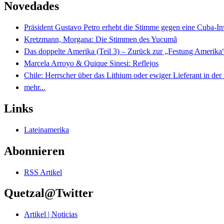
Novedades
Präsident Gustavo Petro erhebt die Stimme gegen eine Cuba-I
Kretzmann, Morgana: Die Stimmen des Yucumã
Das doppelte Amerika (Teil 3) – Zurück zur „Festung Amerika
Marcela Arroyo & Quique Sinesi: Reflejos
Chile: Herrscher über das Lithium oder ewiger Lieferant in der
mehr...
Links
Lateinamerika
Abonnieren
RSS Artikel
Quetzal@Twitter
Artikel | Noticias