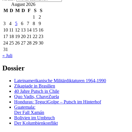
August 2026
M
D
M
D
F
S
S
1
2
3
4
5
6
7
8
9
10
11
12
13
14
15
16
17
18
19
20
21
22
23
24
25
26
27
28
29
30
31
« Juli
Dossier
Lateinamerikanische Militärdiktaturen 1964-1990
Zikapiade in Brasilien
40 Jahre Putsch in Chile
Quo Vadis, ChaveZuela
Honduras: TeguciGolpe – Putsch im Hinterhof
Guatemala:
Der Fall Xamán
Bolivien im Umbruch
Der Kolumbienkonflikt