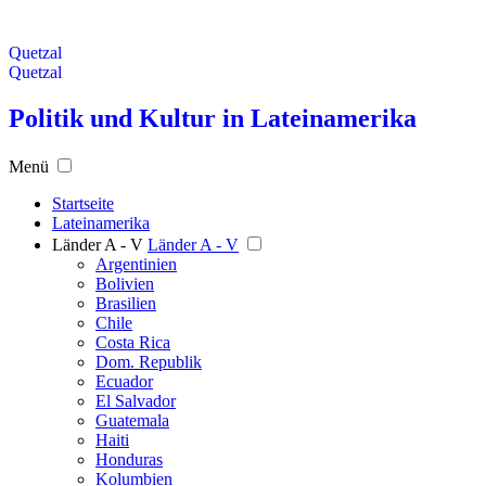
Quetzal
Quetzal
Politik und Kultur in Lateinamerika
Menü
Startseite
Lateinamerika
Länder A - V
Länder A - V
Argentinien
Bolivien
Brasilien
Chile
Costa Rica
Dom. Republik
Ecuador
El Salvador
Guatemala
Haiti
Honduras
Kolumbien