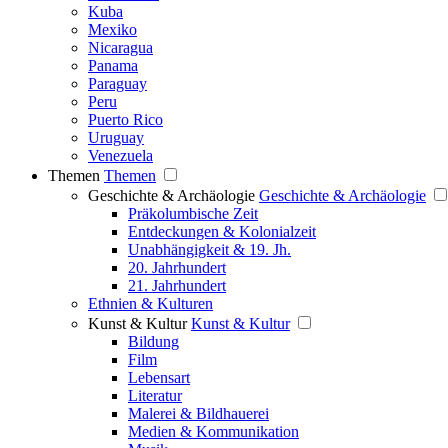
Kuba
Mexiko
Nicaragua
Panama
Paraguay
Peru
Puerto Rico
Uruguay
Venezuela
Themen
Themen
Geschichte & Archäologie
Geschichte & Archäologie
Präkolumbische Zeit
Entdeckungen & Kolonialzeit
Unabhängigkeit & 19. Jh.
20. Jahrhundert
21. Jahrhundert
Ethnien & Kulturen
Kunst & Kultur
Kunst & Kultur
Bildung
Film
Lebensart
Literatur
Malerei & Bildhauerei
Medien & Kommunikation