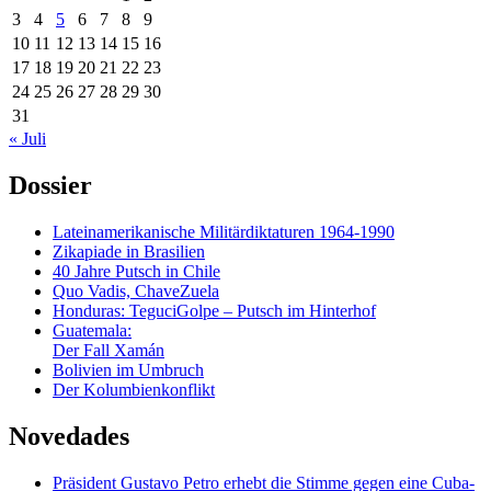
3
4
5
6
7
8
9
10
11
12
13
14
15
16
17
18
19
20
21
22
23
24
25
26
27
28
29
30
31
« Juli
Dossier
Lateinamerikanische Militärdiktaturen 1964-1990
Zikapiade in Brasilien
40 Jahre Putsch in Chile
Quo Vadis, ChaveZuela
Honduras: TeguciGolpe – Putsch im Hinterhof
Guatemala:
Der Fall Xamán
Bolivien im Umbruch
Der Kolumbienkonflikt
Novedades
Präsident Gustavo Petro erhebt die Stimme gegen eine Cuba-