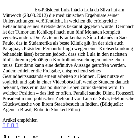
Ex-Präsident Luiz Inácio Lula da Silva hat am
Mittwoch (28.03.2012) die medizinischen Ergebnisse seiner
Untersuchungen veröffentlicht, in welchen die erfolgreiche
Behandlung seines Krebsleidens bekannt gegeben wurde. Demnach
ist der Tumor am Kehlkopf nach nun fünf Monaten komplett
verschwunden. Die Ärzte im Krankenhaus Sírio-Libanês in São
Paulo, das in Südamerika als beste Klinik gilt (in der sich auch
Paraguays Präsident Fernando Lugo wegen einer Krebserkrankung
behandeln lässt) betonten jedoch, dass sich Lula in den nächsten
fünf Jahren regelmäßigen Kontrolluntersuchungen unterziehen
muss. Erst dann kann eine definitive Aussage getroffen werden.
Zudem erhielt er die Freigabe, entsprechend seines
Gesundheitszustands erneut arbeiten zu können. Dies nutzte er
sogleich und gab in einer Videobotschaft wenige Stunden danach
bekannt, dass er in das politische Leben zurückkehren wird. In
welcher Position – das ließ er offen. Parallel sandte Dilma Rousseff,
Präsidentin und politisches Ziehkind von Lula da Silva, telefonische
Glückwünsche von Ihrem Staatsbesuch in Indien. (Bildquelle:
Agencia Brasil, Roberto Stuckert Filho)
Artikel empfehlen