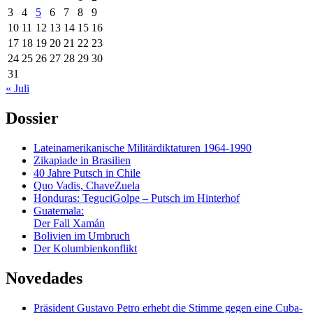
3
4
5
6
7
8
9
10
11
12
13
14
15
16
17
18
19
20
21
22
23
24
25
26
27
28
29
30
31
« Juli
Dossier
Lateinamerikanische Militärdiktaturen 1964-1990
Zikapiade in Brasilien
40 Jahre Putsch in Chile
Quo Vadis, ChaveZuela
Honduras: TeguciGolpe – Putsch im Hinterhof
Guatemala:
Der Fall Xamán
Bolivien im Umbruch
Der Kolumbienkonflikt
Novedades
Präsident Gustavo Petro erhebt die Stimme gegen eine Cuba-