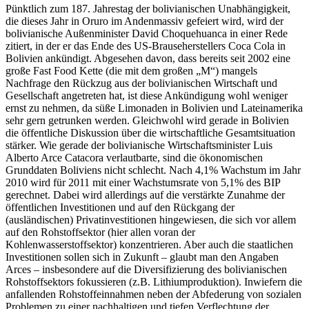
Pünktlich zum 187. Jahrestag der bolivianischen Unabhängigkeit,
die dieses Jahr in Oruro im Andenmassiv gefeiert wird, wird der
bolivianische Außenminister David Choquehuanca in einer Rede
zitiert, in der er das Ende des US-Brauseherstellers Coca Cola in
Bolivien ankündigt. Abgesehen davon, dass bereits seit 2002 eine
große Fast Food Kette (die mit dem großen „M“) mangels
Nachfrage den Rückzug aus der bolivianischen Wirtschaft und
Gesellschaft angetreten hat, ist diese Ankündigung wohl weniger
ernst zu nehmen, da süße Limonaden in Bolivien und Lateinamerika
sehr gern getrunken werden. Gleichwohl wird gerade in Bolivien
die öffentliche Diskussion über die wirtschaftliche Gesamtsituation
stärker. Wie gerade der bolivianische Wirtschaftsminister Luis
Alberto Arce Catacora verlautbarte, sind die ökonomischen
Grunddaten Boliviens nicht schlecht. Nach 4,1% Wachstum im Jahr
2010 wird für 2011 mit einer Wachstumsrate von 5,1% des BIP
gerechnet. Dabei wird allerdings auf die verstärkte Zunahme der
öffentlichen Investitionen und auf den Rückgang der
(ausländischen) Privatinvestitionen hingewiesen, die sich vor allem
auf den Rohstoffsektor (hier allen voran der
Kohlenwasserstoffsektor) konzentrieren. Aber auch die staatlichen
Investitionen sollen sich in Zukunft – glaubt man den Angaben
Arces – insbesondere auf die Diversifizierung des bolivianischen
Rohstoffsektors fokussieren (z.B. Lithiumproduktion). Inwiefern die
anfallenden Rohstoffeinnahmen neben der Abfederung von sozialen
Problemen zu einer nachhaltigen und tiefen Verflechtung der