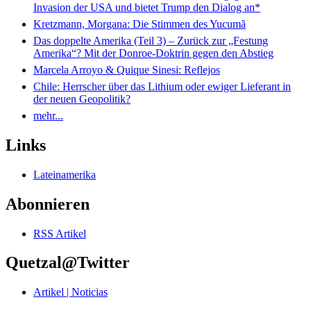
Invasion der USA und bietet Trump den Dialog an*
Kretzmann, Morgana: Die Stimmen des Yucumã
Das doppelte Amerika (Teil 3) – Zurück zur „Festung
Amerika“? Mit der Donroe-Doktrin gegen den Abstieg
Marcela Arroyo & Quique Sinesi: Reflejos
Chile: Herrscher über das Lithium oder ewiger Lieferant in
der neuen Geopolitik?
mehr...
Links
Lateinamerika
Abonnieren
RSS Artikel
Quetzal@Twitter
Artikel | Noticias