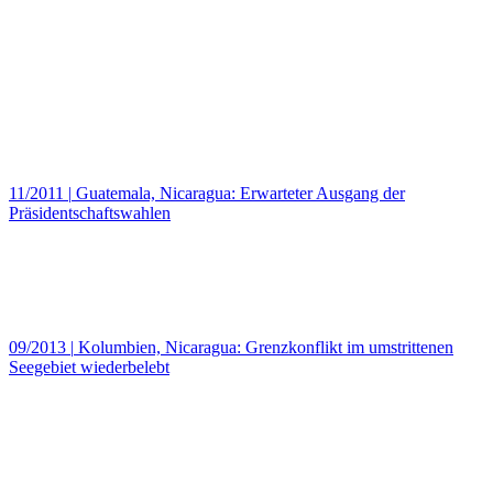
11/2011
|
Guatemala, Nicaragua: Erwarteter Ausgang der
Präsidentschaftswahlen
09/2013
|
Kolumbien, Nicaragua: Grenzkonflikt im umstrittenen
Seegebiet wiederbelebt