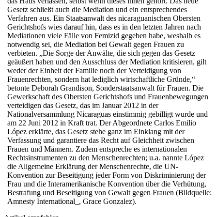
das Haus verlassen, selbst wenn dieses ihnen gehört. Das neue
Gesetz schließt auch die Mediation und ein entsprechendes
Verfahren aus. Ein Staatsanwalt des nicaraguanischen Obersten
Gerichtshofs wies darauf hin, dass es in den letzten Jahren nach
Mediationen viele Fälle von Femizid gegeben habe, weshalb es
notwendig sei, die Mediation bei Gewalt gegen Frauen zu
verbieten. „Die Sorge der Anwälte, die sich gegen das Gesetz
geäußert haben und den Ausschluss der Mediation kritisieren, gilt
weder der Einheit der Familie noch der Verteidigung von
Frauenrechten, sondern hat lediglich wirtschaftliche Gründe,“
betonte Deborah Grandison, Sonderstaatsanwalt für Frauen. Die
Gewerkschaft des Obersten Gerichtshofs und Frauenbewegungen
verteidigen das Gesetz, das im Januar 2012 in der
Nationalversammlung Nicaraguas einstimmig gebilligt wurde und
am 22 Juni 2012 in Kraft trat. Der Abgeordnete Carlos Emilio
López erklärte, das Gesetz stehe ganz im Einklang mit der
Verfassung und garantiere das Recht auf Gleichheit zwischen
Frauen und Männern. Zudem entspreche es internationalen
Rechtsinstrumenten zu den Menschenrechten; u.a. nannte López
die Allgemeine Erklärung der Menschenrechte, die UN-
Konvention zur Beseitigung jeder Form von Diskriminierung der
Frau und die Interamerikanische Konvention über die Verhütung,
Bestrafung und Beseitigung von Gewalt gegen Frauen (Bildquelle:
Amnesty International_, Grace Gonzalez).