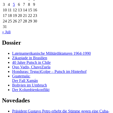
3
4
5
6
7
8
9
10
11
12
13
14
15
16
17
18
19
20
21
22
23
24
25
26
27
28
29
30
31
« Juli
Dossier
Lateinamerikanische Militärdiktaturen 1964-1990
Zikapiade in Brasilien
40 Jahre Putsch in Chile
Quo Vadis, ChaveZuela
Honduras: TeguciGolpe – Putsch im Hinterhof
Guatemala:
Der Fall Xamán
Bolivien im Umbruch
Der Kolumbienkonflikt
Novedades
Präsident Gustavo Petro erhebt die Stimme gegen eine Cuba-