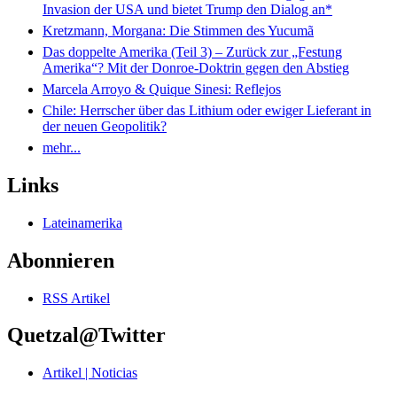
Invasion der USA und bietet Trump den Dialog an*
Kretzmann, Morgana: Die Stimmen des Yucumã
Das doppelte Amerika (Teil 3) – Zurück zur „Festung
Amerika“? Mit der Donroe-Doktrin gegen den Abstieg
Marcela Arroyo & Quique Sinesi: Reflejos
Chile: Herrscher über das Lithium oder ewiger Lieferant in
der neuen Geopolitik?
mehr...
Links
Lateinamerika
Abonnieren
RSS Artikel
Quetzal@Twitter
Artikel | Noticias