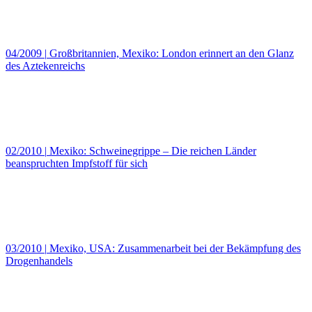
04/2009
|
Großbritannien, Mexiko: London erinnert an den Glanz
des Aztekenreichs
02/2010
|
Mexiko: Schweinegrippe – Die reichen Länder
beanspruchten Impfstoff für sich
03/2010
|
Mexiko, USA: Zusammenarbeit bei der Bekämpfung des
Drogenhandels