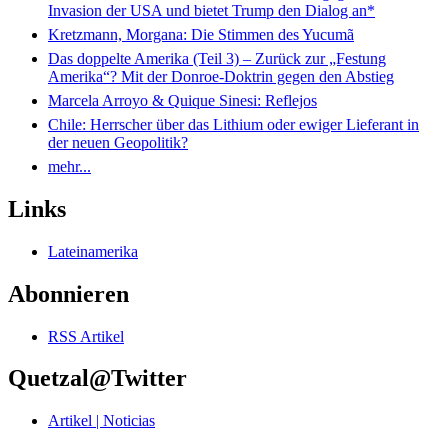
Invasion der USA und bietet Trump den Dialog an*
Kretzmann, Morgana: Die Stimmen des Yucumã
Das doppelte Amerika (Teil 3) – Zurück zur „Festung
Amerika“? Mit der Donroe-Doktrin gegen den Abstieg
Marcela Arroyo & Quique Sinesi: Reflejos
Chile: Herrscher über das Lithium oder ewiger Lieferant in
der neuen Geopolitik?
mehr...
Links
Lateinamerika
Abonnieren
RSS Artikel
Quetzal@Twitter
Artikel | Noticias