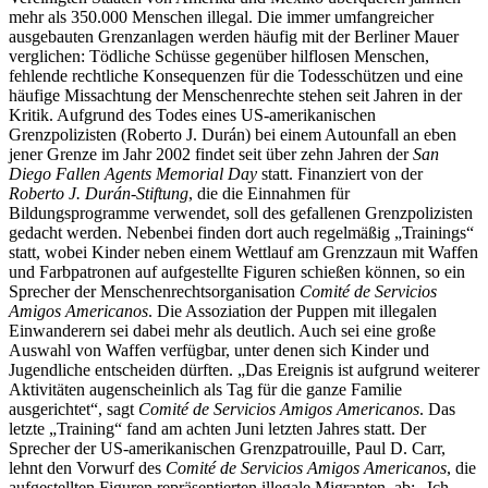
mehr als 350.000 Menschen illegal. Die immer umfangreicher
ausgebauten Grenzanlagen werden häufig mit der Berliner Mauer
verglichen: Tödliche Schüsse gegenüber hilflosen Menschen,
fehlende rechtliche Konsequenzen für die Todesschützen und eine
häufige Missachtung der Menschenrechte stehen seit Jahren in der
Kritik. Aufgrund des Todes eines US-amerikanischen
Grenzpolizisten (Roberto J. Durán) bei einem Autounfall an eben
jener Grenze im Jahr 2002 findet seit über zehn Jahren der
San
Diego Fallen Agents Memorial Day
statt. Finanziert von der
Roberto J. Durán-Stiftung
, die die Einnahmen für
Bildungsprogramme verwendet, soll des gefallenen Grenzpolizisten
gedacht werden. Nebenbei finden dort auch regelmäßig „Trainings“
statt, wobei Kinder neben einem Wettlauf am Grenzzaun mit Waffen
und Farbpatronen auf aufgestellte Figuren schießen können, so ein
Sprecher der Menschenrechtsorganisation
Comité de Servicios
Amigos Americanos
. Die Assoziation der Puppen mit illegalen
Einwanderern sei dabei mehr als deutlich. Auch sei eine große
Auswahl von Waffen verfügbar, unter denen sich Kinder und
Jugendliche entscheiden dürften. „Das Ereignis ist aufgrund weiterer
Aktivitäten augenscheinlich als Tag für die ganze Familie
ausgerichtet“, sagt
Comité de Servicios Amigos Americanos
. Das
letzte „Training“ fand am achten Juni letzten Jahres statt. Der
Sprecher der US-amerikanischen Grenzpatrouille, Paul D. Carr,
lehnt den Vorwurf des
Comité de Servicios Amigos Americanos
, die
aufgestellten Figuren repräsentierten illegale Migranten, ab: „Ich