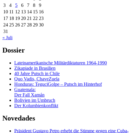
3
4
5
6
7
8
9
10
11
12
13
14
15
16
17
18
19
20
21
22
23
24
25
26
27
28
29
30
31
« Juli
Dossier
Lateinamerikanische Militärdiktaturen 1964-1990
Zikapiade in Brasilien
40 Jahre Putsch in Chile
Quo Vadis, ChaveZuela
Honduras: TeguciGolpe – Putsch im Hinterhof
Guatemala:
Der Fall Xamán
Bolivien im Umbruch
Der Kolumbienkonflikt
Novedades
Präsident Gustavo Petro erhebt die Stimme gegen eine Cuba-