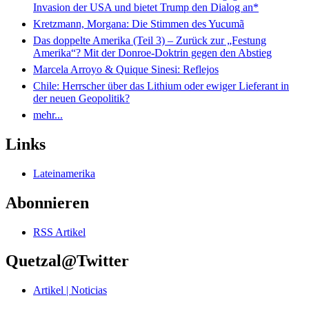
Invasion der USA und bietet Trump den Dialog an*
Kretzmann, Morgana: Die Stimmen des Yucumã
Das doppelte Amerika (Teil 3) – Zurück zur „Festung
Amerika“? Mit der Donroe-Doktrin gegen den Abstieg
Marcela Arroyo & Quique Sinesi: Reflejos
Chile: Herrscher über das Lithium oder ewiger Lieferant in
der neuen Geopolitik?
mehr...
Links
Lateinamerika
Abonnieren
RSS Artikel
Quetzal@Twitter
Artikel | Noticias