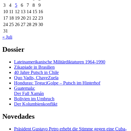
3
4
5
6
7
8
9
10
11
12
13
14
15
16
17
18
19
20
21
22
23
24
25
26
27
28
29
30
31
« Juli
Dossier
Lateinamerikanische Militärdiktaturen 1964-1990
Zikapiade in Brasilien
40 Jahre Putsch in Chile
Quo Vadis, ChaveZuela
Honduras: TeguciGolpe – Putsch im Hinterhof
Guatemala:
Der Fall Xamán
Bolivien im Umbruch
Der Kolumbienkonflikt
Novedades
Präsident Gustavo Petro erhebt die Stimme gegen eine Cuba-