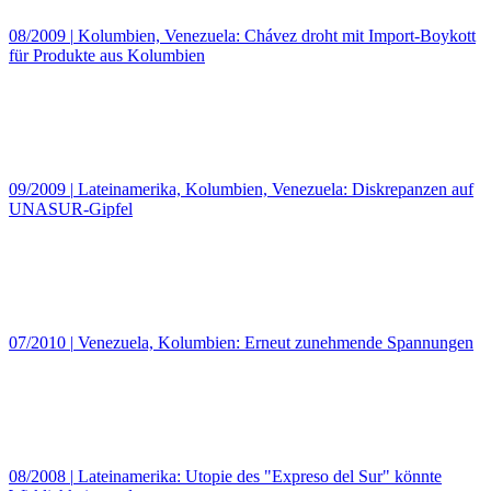
08/2009
|
Kolumbien, Venezuela: Chávez droht mit Import-Boykott
für Produkte aus Kolumbien
09/2009
|
Lateinamerika, Kolumbien, Venezuela: Diskrepanzen auf
UNASUR-Gipfel
07/2010
|
Venezuela, Kolumbien: Erneut zunehmende Spannungen
08/2008
|
Lateinamerika: Utopie des "Expreso del Sur" könnte