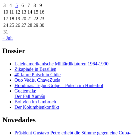
3
4
5
6
7
8
9
10
11
12
13
14
15
16
17
18
19
20
21
22
23
24
25
26
27
28
29
30
31
« Juli
Dossier
Lateinamerikanische Militärdiktaturen 1964-1990
Zikapiade in Brasilien
40 Jahre Putsch in Chile
Quo Vadis, ChaveZuela
Honduras: TeguciGolpe – Putsch im Hinterhof
Guatemala:
Der Fall Xamán
Bolivien im Umbruch
Der Kolumbienkonflikt
Novedades
Präsident Gustavo Petro erhebt die Stimme gegen eine Cuba-