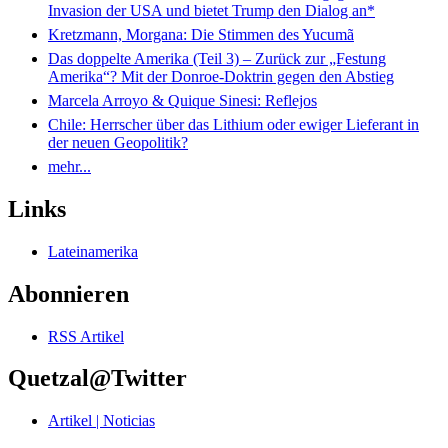
Invasion der USA und bietet Trump den Dialog an*
Kretzmann, Morgana: Die Stimmen des Yucumã
Das doppelte Amerika (Teil 3) – Zurück zur „Festung
Amerika“? Mit der Donroe-Doktrin gegen den Abstieg
Marcela Arroyo & Quique Sinesi: Reflejos
Chile: Herrscher über das Lithium oder ewiger Lieferant in
der neuen Geopolitik?
mehr...
Links
Lateinamerika
Abonnieren
RSS Artikel
Quetzal@Twitter
Artikel | Noticias