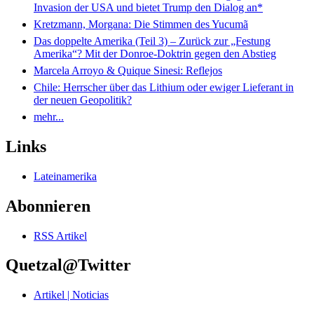
Invasion der USA und bietet Trump den Dialog an*
Kretzmann, Morgana: Die Stimmen des Yucumã
Das doppelte Amerika (Teil 3) – Zurück zur „Festung
Amerika“? Mit der Donroe-Doktrin gegen den Abstieg
Marcela Arroyo & Quique Sinesi: Reflejos
Chile: Herrscher über das Lithium oder ewiger Lieferant in
der neuen Geopolitik?
mehr...
Links
Lateinamerika
Abonnieren
RSS Artikel
Quetzal@Twitter
Artikel | Noticias