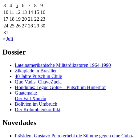
3
4
5
6
7
8
9
10
11
12
13
14
15
16
17
18
19
20
21
22
23
24
25
26
27
28
29
30
31
« Juli
Dossier
Lateinamerikanische Militärdiktaturen 1964-1990
Zikapiade in Brasilien
40 Jahre Putsch in Chile
Quo Vadis, ChaveZuela
Honduras: TeguciGolpe – Putsch im Hinterhof
Guatemala:
Der Fall Xamán
Bolivien im Umbruch
Der Kolumbienkonflikt
Novedades
Präsident Gustavo Petro erhebt die Stimme gegen eine Cuba-