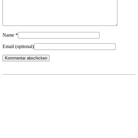
Name
*
Email
(optional)