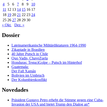
4
5
6
7
8
9
10
11
12
13
14
15
16
17
18
19
20
21
22
23
24
25
26
27
28
29
30
« Okt.
Dez. »
Dossier
Lateinamerikanische Militärdiktaturen 1964-1990
Zikapiade in Brasilien
40 Jahre Putsch in Chile
Quo Vadis, ChaveZuela
Honduras: TeguciGolpe – Putsch im Hinterhof
Guatemala:
Der Fall Xamán
Bolivien im Umbruch
Der Kolumbienkonflikt
Novedades
Präsident Gustavo Petro erhebt die Stimme gegen eine Cuba-
Invasion der USA und bietet Trump den Dialog an*