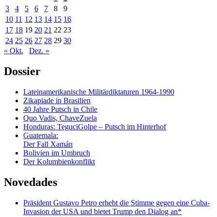
3
4
5
6
7
8
9
10
11
12
13
14
15
16
17
18
19
20
21
22
23
24
25
26
27
28
29
30
« Okt.
Dez. »
Dossier
Lateinamerikanische Militärdiktaturen 1964-1990
Zikapiade in Brasilien
40 Jahre Putsch in Chile
Quo Vadis, ChaveZuela
Honduras: TeguciGolpe – Putsch im Hinterhof
Guatemala:
Der Fall Xamán
Bolivien im Umbruch
Der Kolumbienkonflikt
Novedades
Präsident Gustavo Petro erhebt die Stimme gegen eine Cuba-
Invasion der USA und bietet Trump den Dialog an*