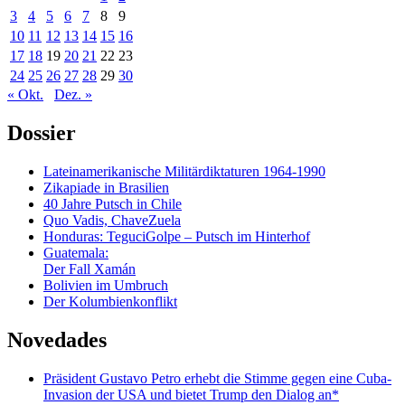
3
4
5
6
7
8
9
10
11
12
13
14
15
16
17
18
19
20
21
22
23
24
25
26
27
28
29
30
« Okt.
Dez. »
Dossier
Lateinamerikanische Militärdiktaturen 1964-1990
Zikapiade in Brasilien
40 Jahre Putsch in Chile
Quo Vadis, ChaveZuela
Honduras: TeguciGolpe – Putsch im Hinterhof
Guatemala:
Der Fall Xamán
Bolivien im Umbruch
Der Kolumbienkonflikt
Novedades
Präsident Gustavo Petro erhebt die Stimme gegen eine Cuba-
Invasion der USA und bietet Trump den Dialog an*