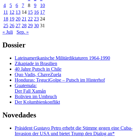
4
5
6
7
8
9
10
11
12
13
14
15
16
17
18
19
20
21
22
23
24
25
26
27
28
29
30
31
« Juli
Sep. »
Dossier
Lateinamerikanische Militärdiktaturen 1964-1990
Zikapiade in Brasilien
40 Jahre Putsch in Chile
Quo Vadis, ChaveZuela
Honduras: TeguciGolpe – Putsch im Hinterhof
Guatemala:
Der Fall Xamán
Bolivien im Umbruch
Der Kolumbienkonflikt
Novedades
Präsident Gustavo Petro erhebt die Stimme gegen eine Cuba-
Invasion der USA und bietet Trump den Dialog an*