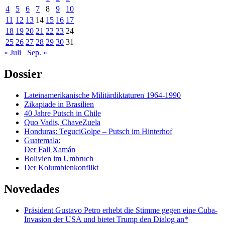
4
5
6
7
8
9
10
11
12
13
14
15
16
17
18
19
20
21
22
23
24
25
26
27
28
29
30
31
« Juli
Sep. »
Dossier
Lateinamerikanische Militärdiktaturen 1964-1990
Zikapiade in Brasilien
40 Jahre Putsch in Chile
Quo Vadis, ChaveZuela
Honduras: TeguciGolpe – Putsch im Hinterhof
Guatemala:
Der Fall Xamán
Bolivien im Umbruch
Der Kolumbienkonflikt
Novedades
Präsident Gustavo Petro erhebt die Stimme gegen eine Cuba-
Invasion der USA und bietet Trump den Dialog an*