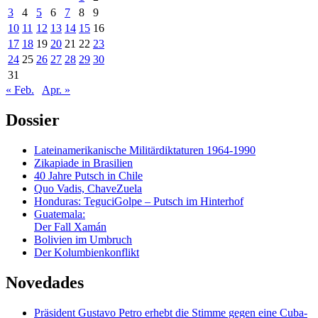
3
4
5
6
7
8
9
10
11
12
13
14
15
16
17
18
19
20
21
22
23
24
25
26
27
28
29
30
31
« Feb.
Apr. »
Dossier
Lateinamerikanische Militärdiktaturen 1964-1990
Zikapiade in Brasilien
40 Jahre Putsch in Chile
Quo Vadis, ChaveZuela
Honduras: TeguciGolpe – Putsch im Hinterhof
Guatemala:
Der Fall Xamán
Bolivien im Umbruch
Der Kolumbienkonflikt
Novedades
Präsident Gustavo Petro erhebt die Stimme gegen eine Cuba-