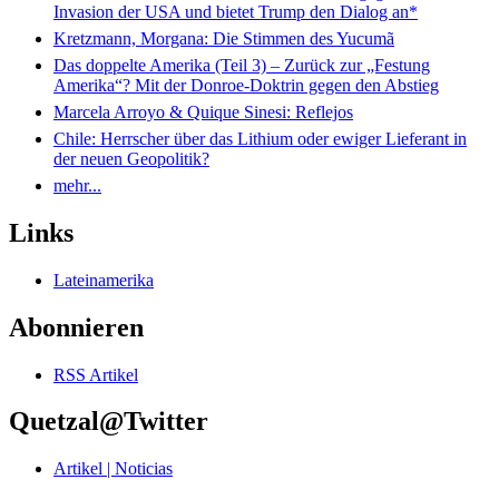
Invasion der USA und bietet Trump den Dialog an*
Kretzmann, Morgana: Die Stimmen des Yucumã
Das doppelte Amerika (Teil 3) – Zurück zur „Festung
Amerika“? Mit der Donroe-Doktrin gegen den Abstieg
Marcela Arroyo & Quique Sinesi: Reflejos
Chile: Herrscher über das Lithium oder ewiger Lieferant in
der neuen Geopolitik?
mehr...
Links
Lateinamerika
Abonnieren
RSS Artikel
Quetzal@Twitter
Artikel | Noticias