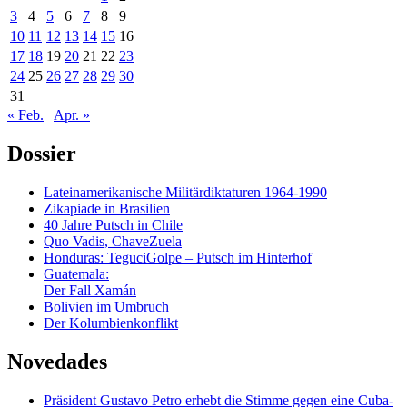
3
4
5
6
7
8
9
10
11
12
13
14
15
16
17
18
19
20
21
22
23
24
25
26
27
28
29
30
31
« Feb.
Apr. »
Dossier
Lateinamerikanische Militärdiktaturen 1964-1990
Zikapiade in Brasilien
40 Jahre Putsch in Chile
Quo Vadis, ChaveZuela
Honduras: TeguciGolpe – Putsch im Hinterhof
Guatemala:
Der Fall Xamán
Bolivien im Umbruch
Der Kolumbienkonflikt
Novedades
Präsident Gustavo Petro erhebt die Stimme gegen eine Cuba-