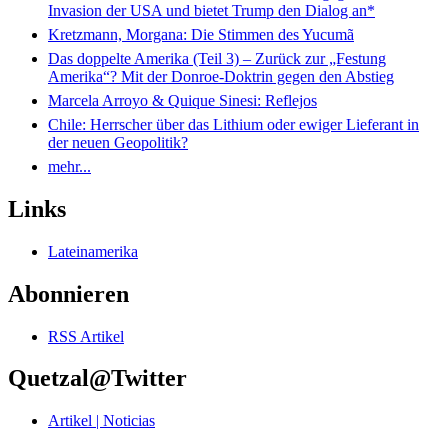
Invasion der USA und bietet Trump den Dialog an*
Kretzmann, Morgana: Die Stimmen des Yucumã
Das doppelte Amerika (Teil 3) – Zurück zur „Festung
Amerika“? Mit der Donroe-Doktrin gegen den Abstieg
Marcela Arroyo & Quique Sinesi: Reflejos
Chile: Herrscher über das Lithium oder ewiger Lieferant in
der neuen Geopolitik?
mehr...
Links
Lateinamerika
Abonnieren
RSS Artikel
Quetzal@Twitter
Artikel | Noticias