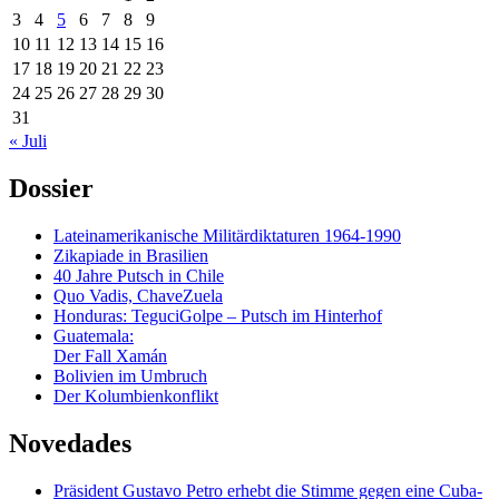
3
4
5
6
7
8
9
10
11
12
13
14
15
16
17
18
19
20
21
22
23
24
25
26
27
28
29
30
31
« Juli
Dossier
Lateinamerikanische Militärdiktaturen 1964-1990
Zikapiade in Brasilien
40 Jahre Putsch in Chile
Quo Vadis, ChaveZuela
Honduras: TeguciGolpe – Putsch im Hinterhof
Guatemala:
Der Fall Xamán
Bolivien im Umbruch
Der Kolumbienkonflikt
Novedades
Präsident Gustavo Petro erhebt die Stimme gegen eine Cuba-