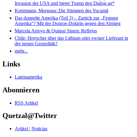
Invasion der USA und bietet Trump den Dialog an*
Kretzmann, Morgana: Die Stimmen des Yucumã
Das doppelte Amerika (Teil 3) – Zurück zur „Festung
Amerika“? Mit der Donroe-Doktrin gegen den Abstieg
Marcela Arroyo & Quique Sinesi: Reflejos
Chile: Herrscher über das Lithium oder ewiger Lieferant in
der neuen Geopolitik?
mehr...
Links
Lateinamerika
Abonnieren
RSS Artikel
Quetzal@Twitter
Artikel | Noticias