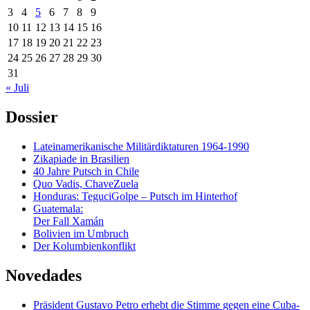
3
4
5
6
7
8
9
10
11
12
13
14
15
16
17
18
19
20
21
22
23
24
25
26
27
28
29
30
31
« Juli
Dossier
Lateinamerikanische Militärdiktaturen 1964-1990
Zikapiade in Brasilien
40 Jahre Putsch in Chile
Quo Vadis, ChaveZuela
Honduras: TeguciGolpe – Putsch im Hinterhof
Guatemala:
Der Fall Xamán
Bolivien im Umbruch
Der Kolumbienkonflikt
Novedades
Präsident Gustavo Petro erhebt die Stimme gegen eine Cuba-