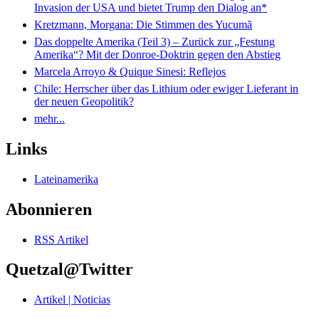
Invasion der USA und bietet Trump den Dialog an*
Kretzmann, Morgana: Die Stimmen des Yucumã
Das doppelte Amerika (Teil 3) – Zurück zur „Festung
Amerika“? Mit der Donroe-Doktrin gegen den Abstieg
Marcela Arroyo & Quique Sinesi: Reflejos
Chile: Herrscher über das Lithium oder ewiger Lieferant in
der neuen Geopolitik?
mehr...
Links
Lateinamerika
Abonnieren
RSS Artikel
Quetzal@Twitter
Artikel | Noticias