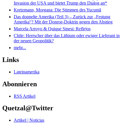
Invasion der USA und bietet Trump den Dialog an*
Kretzmann, Morgana: Die Stimmen des Yucumã
Das doppelte Amerika (Teil 3) – Zurück zur „Festung
Amerika“? Mit der Donroe-Doktrin gegen den Abstieg
Marcela Arroyo & Quique Sinesi: Reflejos
Chile: Herrscher über das Lithium oder ewiger Lieferant in
der neuen Geopolitik?
mehr...
Links
Lateinamerika
Abonnieren
RSS Artikel
Quetzal@Twitter
Artikel | Noticias