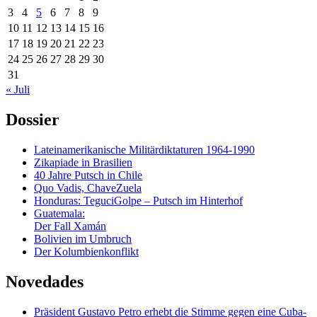
3
4
5
6
7
8
9
10
11
12
13
14
15
16
17
18
19
20
21
22
23
24
25
26
27
28
29
30
31
« Juli
Dossier
Lateinamerikanische Militärdiktaturen 1964-1990
Zikapiade in Brasilien
40 Jahre Putsch in Chile
Quo Vadis, ChaveZuela
Honduras: TeguciGolpe – Putsch im Hinterhof
Guatemala:
Der Fall Xamán
Bolivien im Umbruch
Der Kolumbienkonflikt
Novedades
Präsident Gustavo Petro erhebt die Stimme gegen eine Cuba-