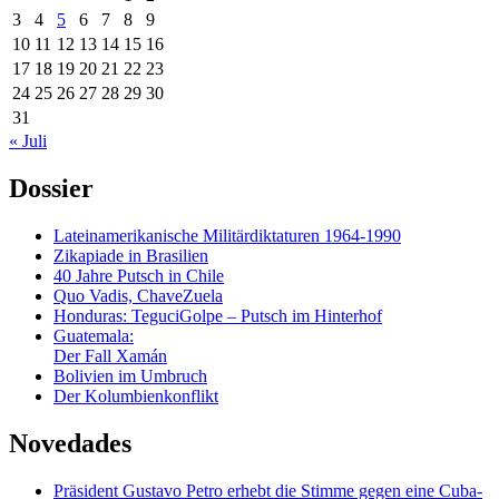
3
4
5
6
7
8
9
10
11
12
13
14
15
16
17
18
19
20
21
22
23
24
25
26
27
28
29
30
31
« Juli
Dossier
Lateinamerikanische Militärdiktaturen 1964-1990
Zikapiade in Brasilien
40 Jahre Putsch in Chile
Quo Vadis, ChaveZuela
Honduras: TeguciGolpe – Putsch im Hinterhof
Guatemala:
Der Fall Xamán
Bolivien im Umbruch
Der Kolumbienkonflikt
Novedades
Präsident Gustavo Petro erhebt die Stimme gegen eine Cuba-