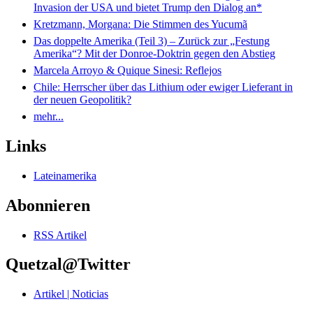
Invasion der USA und bietet Trump den Dialog an*
Kretzmann, Morgana: Die Stimmen des Yucumã
Das doppelte Amerika (Teil 3) – Zurück zur „Festung
Amerika“? Mit der Donroe-Doktrin gegen den Abstieg
Marcela Arroyo & Quique Sinesi: Reflejos
Chile: Herrscher über das Lithium oder ewiger Lieferant in
der neuen Geopolitik?
mehr...
Links
Lateinamerika
Abonnieren
RSS Artikel
Quetzal@Twitter
Artikel | Noticias