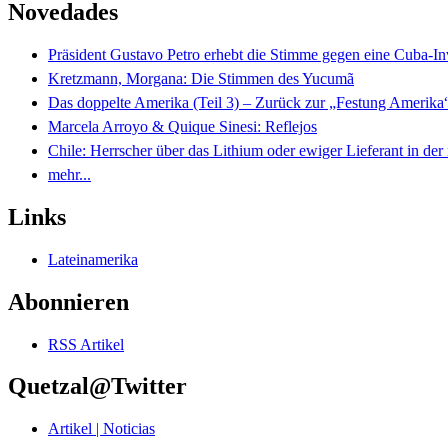
Novedades
Präsident Gustavo Petro erhebt die Stimme gegen eine Cuba-I
Kretzmann, Morgana: Die Stimmen des Yucumã
Das doppelte Amerika (Teil 3) – Zurück zur „Festung Amerika
Marcela Arroyo & Quique Sinesi: Reflejos
Chile: Herrscher über das Lithium oder ewiger Lieferant in der
mehr...
Links
Lateinamerika
Abonnieren
RSS Artikel
Quetzal@Twitter
Artikel | Noticias