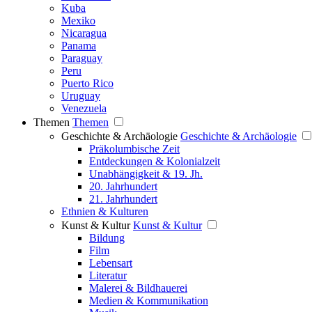
Kuba
Mexiko
Nicaragua
Panama
Paraguay
Peru
Puerto Rico
Uruguay
Venezuela
Themen
Themen
Geschichte & Archäologie
Geschichte & Archäologie
Präkolumbische Zeit
Entdeckungen & Kolonialzeit
Unabhängigkeit & 19. Jh.
20. Jahrhundert
21. Jahrhundert
Ethnien & Kulturen
Kunst & Kultur
Kunst & Kultur
Bildung
Film
Lebensart
Literatur
Malerei & Bildhauerei
Medien & Kommunikation