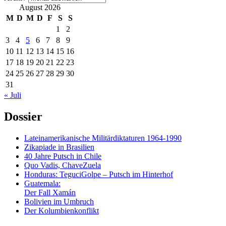
August 2026
M
D
M
D
F
S
S
1
2
3
4
5
6
7
8
9
10
11
12
13
14
15
16
17
18
19
20
21
22
23
24
25
26
27
28
29
30
31
« Juli
Dossier
Lateinamerikanische Militärdiktaturen 1964-1990
Zikapiade in Brasilien
40 Jahre Putsch in Chile
Quo Vadis, ChaveZuela
Honduras: TeguciGolpe – Putsch im Hinterhof
Guatemala:
Der Fall Xamán
Bolivien im Umbruch
Der Kolumbienkonflikt