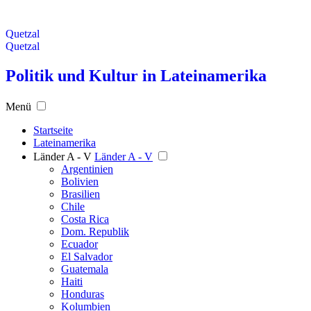
Quetzal
Quetzal
Politik und Kultur in Lateinamerika
Menü
Startseite
Lateinamerika
Länder A - V
Länder A - V
Argentinien
Bolivien
Brasilien
Chile
Costa Rica
Dom. Republik
Ecuador
El Salvador
Guatemala
Haiti
Honduras
Kolumbien