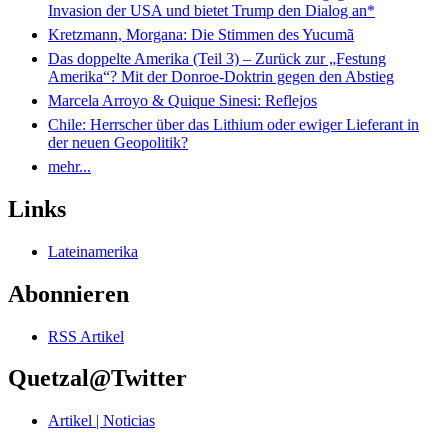
Invasion der USA und bietet Trump den Dialog an*
Kretzmann, Morgana: Die Stimmen des Yucumã
Das doppelte Amerika (Teil 3) – Zurück zur „Festung
Amerika“? Mit der Donroe-Doktrin gegen den Abstieg
Marcela Arroyo & Quique Sinesi: Reflejos
Chile: Herrscher über das Lithium oder ewiger Lieferant in
der neuen Geopolitik?
mehr...
Links
Lateinamerika
Abonnieren
RSS Artikel
Quetzal@Twitter
Artikel | Noticias