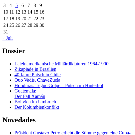
3
4
5
6
7
8
9
10
11
12
13
14
15
16
17
18
19
20
21
22
23
24
25
26
27
28
29
30
31
« Juli
Dossier
Lateinamerikanische Militärdiktaturen 1964-1990
Zikapiade in Brasilien
40 Jahre Putsch in Chile
Quo Vadis, ChaveZuela
Honduras: TeguciGolpe – Putsch im Hinterhof
Guatemala:
Der Fall Xamán
Bolivien im Umbruch
Der Kolumbienkonflikt
Novedades
Präsident Gustavo Petro erhebt die Stimme gegen eine Cuba-