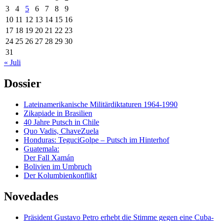
3
4
5
6
7
8
9
10
11
12
13
14
15
16
17
18
19
20
21
22
23
24
25
26
27
28
29
30
31
« Juli
Dossier
Lateinamerikanische Militärdiktaturen 1964-1990
Zikapiade in Brasilien
40 Jahre Putsch in Chile
Quo Vadis, ChaveZuela
Honduras: TeguciGolpe – Putsch im Hinterhof
Guatemala:
Der Fall Xamán
Bolivien im Umbruch
Der Kolumbienkonflikt
Novedades
Präsident Gustavo Petro erhebt die Stimme gegen eine Cuba-