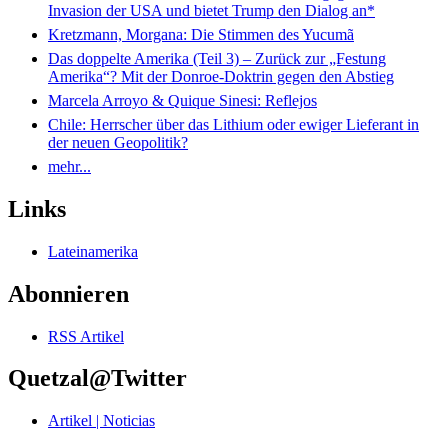
Invasion der USA und bietet Trump den Dialog an*
Kretzmann, Morgana: Die Stimmen des Yucumã
Das doppelte Amerika (Teil 3) – Zurück zur „Festung
Amerika“? Mit der Donroe-Doktrin gegen den Abstieg
Marcela Arroyo & Quique Sinesi: Reflejos
Chile: Herrscher über das Lithium oder ewiger Lieferant in
der neuen Geopolitik?
mehr...
Links
Lateinamerika
Abonnieren
RSS Artikel
Quetzal@Twitter
Artikel | Noticias